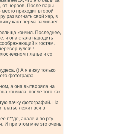
азывается, что это были за
, от нервов. После пары
о место приходит второй
у раз вогнать свой хер, в
 вижу как сперма заливает
зрелища кончил. Последнее,
не, и она стала наводить
 соображающий к гостям.
перевернулся!!!
елоснежном платье и со
удеса. () А я вижу только
щего фотографа
ном, а она вытворяла на
она кончила, после того как
тую пачку фотографий. На
 платье лежит вся в
ё п**де, анале и во рту.
я. И при этом мне это очень