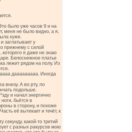
ается.
Это было уже часов 9 и на
т, меня не было видно, а я,
ыла хуже.
 и заглатывает у
 по прежнему с силой
й, которого я даже не знаю
ударе. Белоснежное платье
ка лежит рядом на полу. Из
тся.
аааа дааааааааа. Иногда
а внизу. А во рту, по
ончать подольше.
*зду и начал энергично
 ноги, бьётся в
тороны в сторону, и похоже
Часть её вытекает и течёт, к
у секунду, какой-то третий
рует с разных ракурсов мою