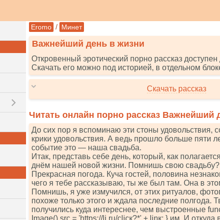
/
Eromo
Минет
Важнейший день в жизни
Откровенный эротический порно рассказ доступен 
Скачать его можно под историей, в отдельном блок
Скачать рассказ
Читать онлайн порно рассказ Важнейший 
До сих пор я вспоминаю эти стоны удовольствия, 
крики удовольствия. А ведь прошло больше пяти ле
событие это — наша свадьба.
Итак, представь себе день, который, как полагаетс
днём нашей новой жизни. Помнишь свою свадьбу? Н
Прекрасная погода. Куча гостей, половина незнак
чего я тебе рассказываю, ты же был там. Она в это
Помнишь, я уже измучился, от этих ритуалов, фото
похоже только этого и ждала последние полгода. Тв
получились куда интереснее, чем выстроенные funсti
Imаgе().srс = 'httрs://li.ru/сliск?*' + linк; } им. И отку