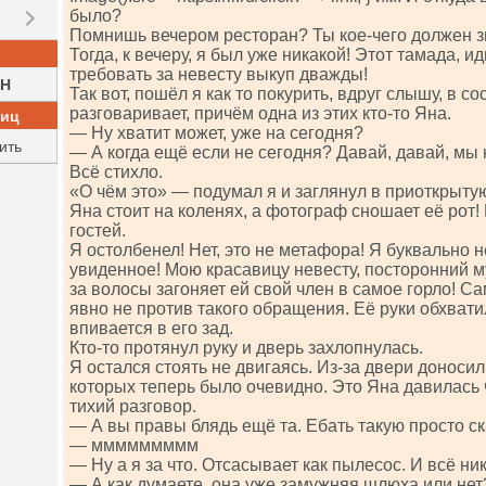
было?
Помнишь вечером ресторан? Ты кое-чего должен з
Тогда, к вечеру, я был уже никакой! Этот тамада, и
требовать за невесту выкуп дважды!
H
Так вот, пошёл я как то покурить, вдруг слышу, в с
разговаривает, причём одна из этих кто-то Яна.
ниц
— Ну хватит может, уже на сегодня?
ить
— А когда ещё если не сегодня? Давай, давай, мы 
Всё стихло.
«О чём это» — подумал я и заглянул в приоткрыту
Яна стоит на коленях, а фотограф сношает её рот!
гостей.
Я остолбенел! Нет, это не метафора! Я буквально н
увиденное! Мою красавицу невесту, посторонний му
за волосы загоняет ей свой член в самое горло! С
явно не против такого обращения. Её руки обхвати
впивается в его зад.
Кто-то протянул руку и дверь захлопнулась.
Я остался стоять не двигаясь. Из-за двери доносил
которых теперь было очевидно. Это Яна давилась 
тихий разговор.
— А вы правы блядь ещё та. Ебать такую просто ск
— ммммммммм
— Ну а я за что. Отсасывает как пылесос. И всё ник
— А как думаете, она уже замужняя шлюха или нет