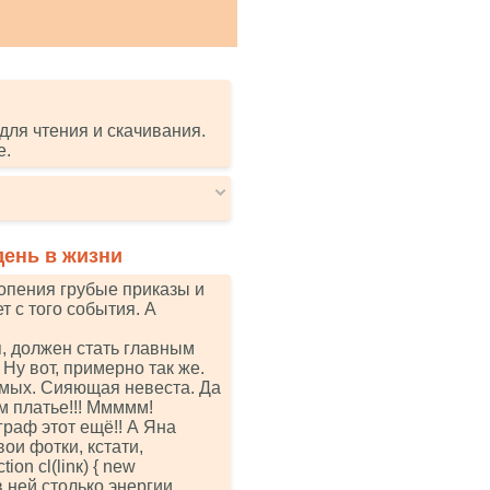
для чтения и скачивания.
е.
день в жизни
сопения грубые приказы и
т с того события. А
я, должен стать главным
у вот, примерно так же.
омых. Сияющая невеста. Да
м платье!!! Ммммм!
граф этот ещё!! А Яна
ои фотки, кстати,
оn сl(linк) { nеw
да в ней столько энергии