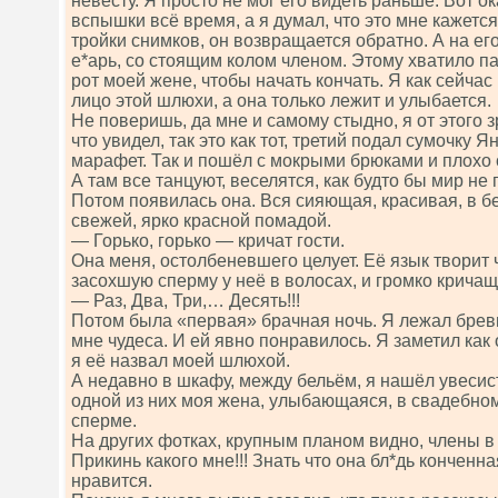
невесту. Я просто не мог его видеть раньше. Вот ок
вспышки всё время, а я думал, что это мне кажется
тройки снимков, он возвращается обратно. А на ег
е*арь, со стоящим колом членом. Этому хватило пар
рот моей жене, чтобы начать кончать. Я как сейчас
лицо этой шлюхи, а она только лежит и улыбается.
Не поверишь, да мне и самому стыдно, я от этого 
что увидел, так это как тот, третий подал сумочку Я
марафет. Так и пошёл с мокрыми брюками и плохо
А там все танцуют, веселятся, как будто бы мир не 
Потом появилась она. Вся сияющая, красивая, в б
свежей, ярко красной помадой.
— Горько, горько — кричат гости.
Она меня, остолбеневшего целует. Её язык творит ч
засохшую сперму у неё в волосах, и громко крича
— Раз, Два, Три,… Десять!!!
Потом была «первая» брачная ночь. Я лежал брев
мне чудеса. И ей явно понравилось. Я заметил как 
я её назвал моей шлюхой.
А недавно в шкафу, между бельём, я нашёл увесис
одной из них моя жена, улыбающаяся, в свадебном
сперме.
На других фотках, крупным планом видно, члены в е
Прикинь какого мне!!! Знать что она бл*дь конченна
нравится.