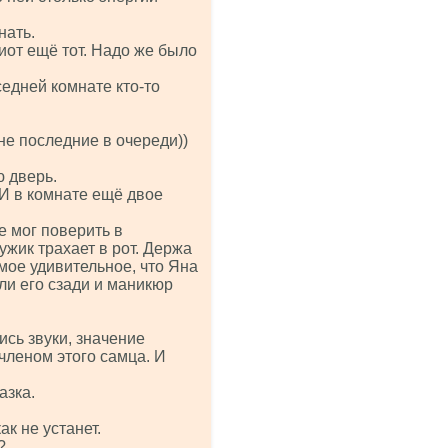
нать.
диот ещё тот. Надо же было
оседней комнате кто-то
не последние в очереди))
ю дверь.
 И в комнате ещё двое
е мог поверить в
жик трахает в рот. Держа
амое удивительное, что Яна
ли его сзади и маникюр
ись звуки, значение
членом этого самца. И
азка.
ак не устанет.
?