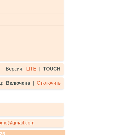
Версия:
LITE
|
TOUCH
ц:
Включена
|
Отключить
romo@gmail.com
026