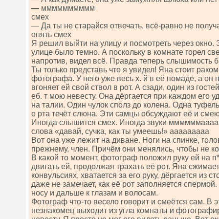
— мммммммммм
смех
— Да ты не старайся отвечать, всё-равно не получ
опять смех
Я решил выйти на улицу и посмотреть через окно. 
улице было темно. А поскольку в комнате горел све
напротив, видел всё. Правда теперь слышимость б
Ты только представь что я увидел! Яна стоит раком
фотографа. У него уже весь х. й в её помаде, а он
вгоняет ей свой ствол в рот. А сзади, один из госте
еб. т мою невесту. Она дёргается при каждом его 
на талии. Один чулок сполз до колена. Одна туфель
о рта течёт слюна. Эти самцы обсуждают её и смею
Иногда слышится смех. Иногда звуки ммммммаааа
слова «давай, сучка, как ты умеешь!» ааааааааа
Вот она уже лежит на диване. Ноги на спинке, голов
прежнему, член. Причём они менялись, чтобы не к
В какой то момент, фотограф положил руку ей на п*
двигать ей, продолжая трахать её рот. Яна сжимает
конвульсиях, хватается за его руку, дёргается из с
даже не замечает, как её рот заполняется спермой. 
носу и дальше к глазам и волосам.
Фотограф что-то весело говорит и смеётся сам. В эт
незнакомец выходит из угла комнаты и фотографи