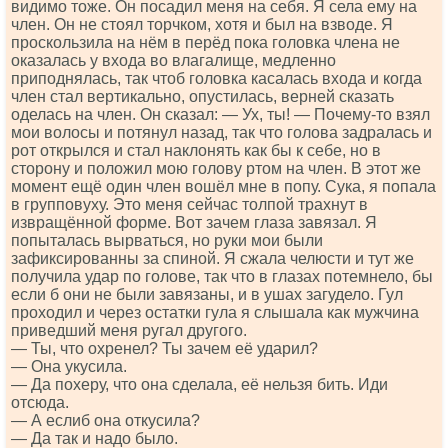
видимо тоже. Он посадил меня на себя. Я села ему на
член. Он не стоял торчком, хотя и был на взводе. Я
проскользила на нём в перёд пока головка члена не
оказалась у входа во влагалище, медленно
приподнялась, так чтоб головка касалась входа и когда
член стал вертикально, опустилась, верней сказать
оделась на член. Он сказал: — Ух, ты! — Почему-то взял
мои волосы и потянул назад, так что голова задралась и
рот открылся и стал наклонять как бы к себе, но в
сторону и положил мою голову ртом на член. В этот же
момент ещё один член вошёл мне в попу. Сука, я попала
в групповуху. Это меня сейчас толпой трахнут в
извращённой форме. Вот зачем глаза завязал. Я
попыталась вырваться, но руки мои были
зафиксированны за спиной. Я сжала челюсти и тут же
получила удар по голове, так что в глазах потемнело, бы
если б они не были завязаны, и в ушах загудело. Гул
проходил и через остатки гула я слышала как мужчина
приведший меня ругал другого.
— Ты, что охренел? Ты зачем её ударил?
— Она укусила.
— Да похеру, что она сделала, её нельзя бить. Иди
отсюда.
— А еслиб она откусила?
— Да так и надо было.