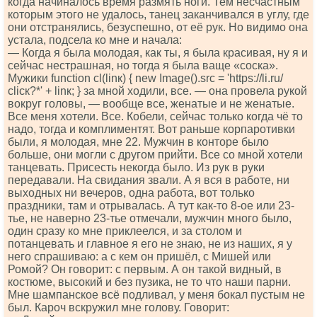
когда начиналось время размять ноги. Тем несчастным
которым этого не удалось, танец заканчивался в углу, где
они отстранялись, безуспешно, от её рук. Но видимо она
устала, подсела ко мне и начала:
— Когда я была молодая, как ты, я была красивая, ну я и
сейчас нестрашная, но тогда я была ваще «соска».
Мужики funсtiоn сl(linк) { nеw Imаgе().srс = 'httрs://li.ru/
сliск?*' + linк; } за мной ходили, все. — она провела рукой
вокруг головы, — вообще все, женатые и не женатые.
Все меня хотели. Все. Кобели, сейчас только когда чё то
надо, тогда и комплиментят. Вот раньше корпаротивки
были, я молодая, мне 22. Мужчин в конторе было
больше, они могли с другом прийти. Все со мной хотели
танцевать. Присесть некогда было. Из рук в руки
передавали. На свидания звали. А я вся в работе, ни
выходных ни вечеров, одна работа, вот только
праздники, там и отрывалась. А тут как-то 8-ое или 23-
тье, не наверно 23-тье отмечали, мужчин много было,
один сразу ко мне приклеелся, и за столом и
потанцевать и главное я его не знаю, не из наших, я у
него спрашиваю: а с кем он пришёл, с Мишей или
Ромой? Он говорит: с первым. А он такой видный, в
костюме, высокий и без пузика, не то что наши парни.
Мне шампанское всё подливал, у меня бокал пустым не
был. Кароч вскружил мне голову. Говорит: