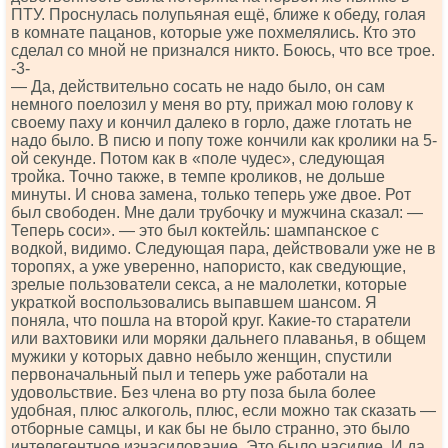
ПТУ. Проснулась полупьяная ещё, ближе к обеду, голая
в комнате пацанов, которые уже похмелялись. Кто это
сделал со мной не признался никто. Боюсь, что все трое.
-3-
— Да, действительно сосать не надо было, он сам
немного поелозил у меня во рту, прижал мою голову к
своему паху и кончил далеко в горло, даже глотать не
надо было. В писю и попу тоже кончили как кролики на 5-
ой секунде. Потом как в «поле чудес», следующая
тройка. Точно также, в темпе кроликов, не дольше
минуты. И снова замена, только теперь уже двое. Рот
был свободен. Мне дали трубочку и мужчина сказал: —
Теперь соси». — это был коктейль: шампанское с
водкой, видимо. Следующая пара, действовали уже не в
торопях, а уже уверенно, напористо, как сведующие,
зрелые пользователи секса, а не малолетки, которые
украткой воспользовались выпавшем шансом. Я
поняла, что пошла на второй круг. Какие-то старатели
или вахтовики или моряки дальнего плаванья, в общем
мужики у которых давно небыло женщин, спустили
первоначальный пыл и теперь уже работали на
удовольствие. Без члена во рту поза была более
удобная, плюс алкоголь, плюс, если можно так сказать —
отборные самцы, и как бы не было странно, это было
интелегентное изнасилование. Это было насилие. И да