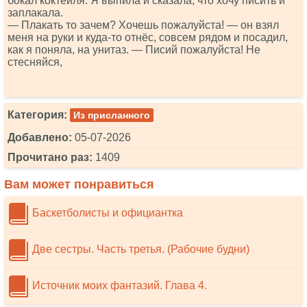
бокал коктейля. Я выпила и сказала, что хочу писить и
заплакала.
— Плакать то зачем? Хочешь пожалуйста! — он взял
меня на руки и куда-то отнёс, совсем рядом и посадил,
как я поняла, на унитаз. — Писий пожалуйста! Не
стесняйся,
Категория:
Из присланного
Добавлено:
05-07-2026
Прочитано раз:
1409
Вам может понравиться
Баскетболисты и официантка
Две сестры. Часть третья. (Рабочие будни)
Источник моих фантазий. Глава 4.