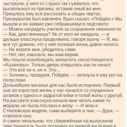
застукали, у него от страха так съёжился, что
выскользнул из презика, оставив оный во мне.
Пришлось ему всё рассказать в общих чертах.
Презерватив был извлечён. Врач сказал: «Пойдём.» Мы
вышли и он заявил уже собравшемуся педсовету:
— Можно наградить учителя за сохранение невинности.
— Как, девственница? Уж от кого не ожидала. — и
дальше класснуха продолжила, говоря врачу, — Я, мы
все тут думали, что у неё половая жизнь давно начата.
— Не верите мне, убедитесь сами.
— Нет, нет, извольте, мы вам верим.
Мы пошли освобождать запертого, несостоящегося
«Казановы». Только дверь открылась как он начал:
— Это всё не я, не я. Это ..
— Заткнись, придурок. Пойдём. — заткнула я ему рот на
полуслове.
Дальнейшее веселье для нас было испорчено. Первый
шаг во взрослую жизнь у нас начался со спущенных
штанов у одного и задратой юбки и голой жопы у другой.
На рассвете класснуха начала мне читать какие-то
морали, но была послана в жопу: — И мою и
Стекловскую видели, сами выберите в чью. — Дура, —
ответила она.
А самое печальное, что сбережённая на выпускном
девственность была потеряна на первой же пьянке в