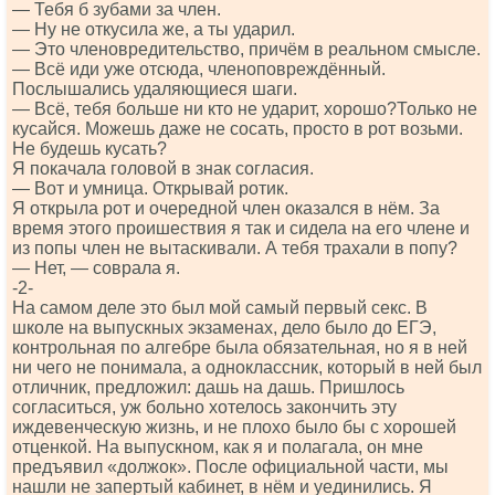
— Тебя б зубами за член.
— Ну не откусила же, а ты ударил.
— Это членовредительство, причём в реальном смысле.
— Всё иди уже отсюда, членоповреждённый.
Послышались удаляющиеся шаги.
— Всё, тебя больше ни кто не ударит, хорошо?Только не
кусайся. Можешь даже не сосать, просто в рот возьми.
Не будешь кусать?
Я покачала головой в знак согласия.
— Вот и умница. Открывай ротик.
Я открыла рот и очередной член оказался в нём. За
время этого проишествия я так и сидела на его члене и
из попы член не вытаскивали. А тебя трахали в попу?
— Нет, — соврала я.
-2-
На самом деле это был мой самый первый секс. В
школе на выпускных экзаменах, дело было до ЕГЭ,
контрольная по алгебре была обязательная, но я в ней
ни чего не понимала, а одноклассник, который в ней был
отличник, предложил: дашь на дашь. Пришлось
согласиться, уж больно хотелось закончить эту
иждевенческую жизнь, и не плохо было бы с хорошей
отценкой. На выпускном, как я и полагала, он мне
предъявил «должок». После официальной части, мы
нашли не запертый кабинет, в нём и уединились. Я