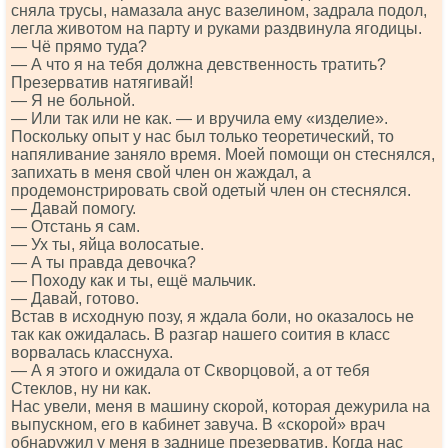
сняла трусы, намазала анус вазелином, задрала подол,
легла животом на парту и руками раздвинула ягодицы.
— Чё прямо туда?
— А что я на тебя должна девственность тратить?
Презерватив натягивай!
— Я не больной.
— Или так или не как. — и вручила ему «изделие».
Поскольку опыт у нас был только теоретический, то
напяливание заняло время. Моей помощи он стеснялся,
запихать в меня свой член он жаждал, а
продемонстрировать свой одетый член он стеснялся.
— Давай помогу.
— Отстань я сам.
— Ух ты, яйца волосатые.
— А ты правда девочка?
— Походу как и ты, ещё мальчик.
— Давай, готово.
Встав в исходную позу, я ждала боли, но оказалось не
так как ожидалась. В разгар нашего соития в класс
ворвалась класснуха.
— А я этого и ожидала от Скворцовой, а от тебя
Стеклов, ну ни как.
Нас увели, меня в машину скорой, которая дежурила на
выпускном, его в кабинет завуча. В «скорой» врач
обнаружил у меня в заднице презерватив. Когда нас