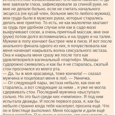
мне завязали глаза, зафиксировали за спиной руки, но
мне не делали больно, если не считать начального
эксцесса (не кусай член, больное место любого мужика),
мои груди были в мужских руках, которые старались
делать мне приятно. То есть, не как малолетки хватают
за грудь при удобном случае или как в садо-мазо
выкручивают соски, а очень приятный массаж, мне они
(руки) потом долго вспоминались и на грудях и на талии.
Мужики в попу кончают быстрее чем в писю. И вот после
анального финала одного из них, я почувствовала как
меня начинает накрывать волна сексуального экстаза.
Она и накрыла меня сразу же после того как
удовлетворился вагинальный «партнёр». Мышцы
судорожно сжимались и как бы я не старалась, сжатый
стон просочился из моего рта.
— Да, ты ж моя красавица, тоже кончила! — сказал
мужчина и поцеловал меня в лоб. — Умничка.
— От следующей пары, экстаза небыло, как они не
старались, а вот следующие за ними .. я уже не могла
сдерживать стон. Последний мужчина «выступал»
сольно. Но это был среди них «чемпион». Я под ним
испытала дважды. И после первого раза, я, как бы
небыло странно когда тебя насилуют, просила ещё. Что
он и блестяще выполнил. Меня посадили и дали ещё