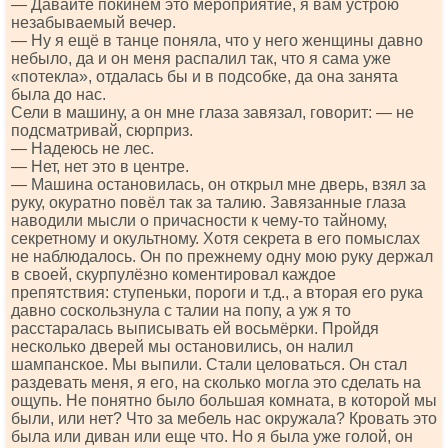
— Давайте покинем это мероприятие, я вам устрою
незабываемый вечер.
— Ну я ещё в танце поняла, что у него женщины давно
небыло, да и он меня распалил так, что я сама уже
«потекла», отдалась бы и в подсобке, да она занята
была до нас.
Сели в машину, а он мне глаза завязал, говорит: — не
подсматривай, сюрприз.
— Надеюсь не лес.
— Нет, нет это в центре.
— Машина остановилась, он открыл мне дверь, взял за
руку, окуратно повёл так за талию. Завязанные глаза
наводили мысли о причасности к чему-то тайному,
секретному и окультному. Хотя секрета в его помыслах
не наблюдалось. Он по прежнему одну мою руку держал
в своей, скурпулёзно коментировал каждое
препятствия: ступеньки, пороги и т.д., а вторая его рука
давно соскользнула с талии на попу, а уж я то
расстаралась выписывать ей восьмёрки. Пройдя
несколько дверей мы остановились, он налил
шампанское. Мы выпили. Стали целоваться. Он стал
раздевать меня, я его, на сколько могла это сделать на
ощупь. Не понятно было большая комната, в которой мы
были, или нет? Что за мебель нас окружала? Кровать это
была или диван или еще что. Но я была уже голой, он