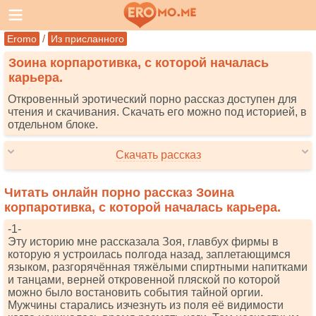
/
Eromo
Из присланного
Зоина корпаротивка, с которой началась
карьера.
Откровенный эротический порно рассказ доступен для
чтения и скачивания. Скачать его можно под историей, в
отдельном блоке.
Скачать рассказ
Читать онлайн порно рассказ Зоина
корпаротивка, с которой началась карьера.
-1-
Эту историю мне рассказала Зоя, главбух фирмы в
которую я устроилась полгода назад, заплетающимся
языком, разгорячённая тяжёлыми спиртными напитками
и танцами, верней откровенной пляской по которой
можно было востановить события тайной оргии.
Мужчины старались изчезнуть из поля её видимости