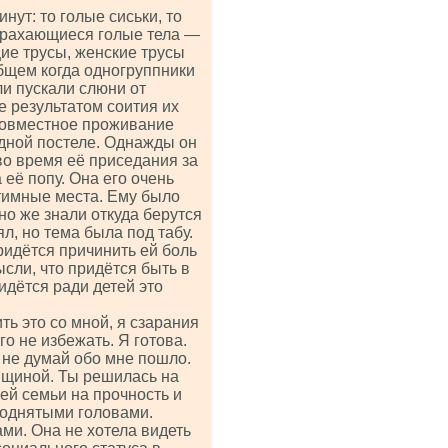
нут: то голые сиськи, то
 Трахающиеся голые тела —
ие трусы, женские трусы
общем когда одногруппники
ли пускали слюни от
е результатом соития их
совместное проживание
одной постеле. Однажды он
 во время её приседания за
 её попу. Она его очень
нтимные места. Ему было
но же знали откуда берутся
ял, но тема была под табу.
ридётся причинить ей боль
сли, что придётся быть в
идётся ради детей это
ь это со мной, я сзарания
го не избежать. Я готова.
 не думай обо мне пошло.
енщиной. Ты решилась на
ей семьи на прочность и
поднятыми головами.
ми. Она не хотела видеть