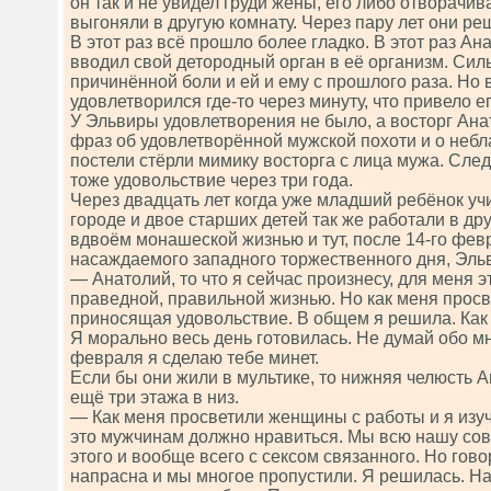
он так и не увидел груди жены, его либо отворачив
выгоняли в другую комнату. Через пару лет они ре
В этот раз всё прошло более гладко. В этот раз А
вводил свой детородный орган в её организм. Сил
причинённой боли и ей и ему с прошлого раза. Но 
удовлетворился где-то через минуту, что привело е
У Эльвиры удовлетворения не было, а восторг Ан
фраз об удовлетворённой мужской похоти и о небл
постели стёрли мимику восторга с лица мужа. Сле
тоже удовольствие через три года.
Через двадцать лет когда уже младший ребёнок учи
городе и двое старших детей так же работали в др
вдвоём монашеской жизнью и тут, после 14-го фев
насаждаемого западного торжественного дня, Эль
— Анатолий, то что я сейчас произнесу, для меня э
праведной, правильной жизнью. Но как меня просве
приносящая удовольствие. В общем я решила. Как 
Я морально весь день готовилась. Не думай обо мне
февраля я сделаю тебе минет.
Если бы они жили в мультике, то нижняя челюсть 
ещё три этажа в низ.
— Как меня просветили женщины с работы и я изуч
это мужчинам должно нравиться. Мы всю нашу сов
этого и вообще всего с сексом связанного. Но гово
напрасна и мы многое пропустили. Я решилась. Н