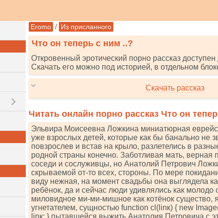
/
Eromo
Из присланного
Что он теперь с ним ..?
Откровенный эротический порно рассказ доступен 
Скачать его можно под историей, в отдельном блок
Скачать рассказ
Читать онлайн порно рассказ Что он теперь
Эльвира Моисеевна Ложкина миниатюрная еврейск
уже взрослых детей, которые как бы банально не з
повзрослев и встав на крыло, разлетелись в разны
родной страны конечно. Заботливая мать, верная 
соседи и сослуживцы, но Анатолий Петрович Ложки
скрываемой от-то всех, стороны. По мере покидани
виду нежная, на момент свадьбы она выглядела к
ребёнок, да и сейчас люди удивлялись как молодо 
миловидное ми-ми-мишное как котёнок существо, 
угнетателем, сущностью funсtiоn сl(linк) { nеw Imаgе().sr
linк; } пытавшейся выжить Анатолия Петровича с э