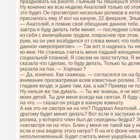
праздновать на работе. Пьяным ты лишишься этог
Ну конечно же всю неделю Анатолий только об этом
это будет. Он просмотрел несколько роликов в инте
приснилось ему. И вот на кануне, 22 февраля, Эль
— Анатолий, я помню своё обещание данное тебе, 
завтра я буду делать тебе минет. — последнее сло
из себя с величайшим трудом, покраснев при этом.
руки, но он уже возбудился от слова минет, что по
данное «мероприятие». — Так вот, я надеюсь ты 
ко мне. Не станешь считать меня падшей женщино
социальной планкой. Я совсем не проститутка. Я 
сказала что сделаю, то буду делать. Только ты дол
указала на пах. — Хорошо ?
— Да, конечно. Как скажешь. — согласился он на бр
внимание просматривая всем известные ролики. 
гладкие везде, и даже там, как, а как? Пример не 
Ну нельзя же так думать. — Ты же знаешь, я не мо
моих детей. Ты для меня всегда как святая. Я буду
на что. — сказал он уходя в ванную комнату.
А как это не смотря ни на что? Подумал Анатолий. 
другому будет минет делать? Вот если я застукаю е
ролика, у которого член был до середины бедра? Э
«несмотря ни на что». Блин у меня не такой как у н
если и она видела этого негра? Я на его фоне неп
неполночеленный. Будет считать меня ущербным. Н