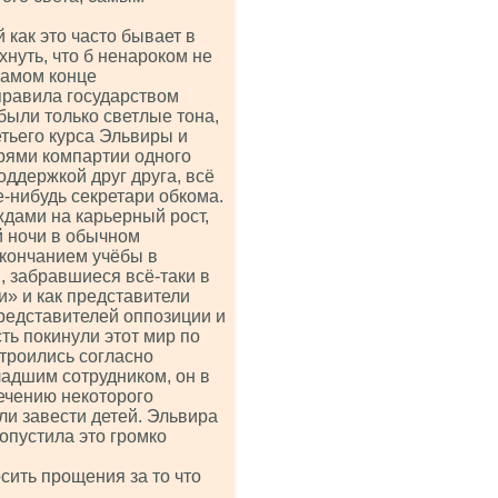
 как это часто бывает в
хнуть, что б ненароком не
самом конце
правила государством
были только светлые тона,
етьего курса Эльвиры и
рями компартии одного
оддержкой друг друга, всё
е-нибудь секретари обкома.
ждами на карьерный рост,
й ночи в обычном
окончанием учёбы в
и, забравшиеся всё-таки в
» и как представители
редставителей оппозиции и
ть покинули этот мир по
строились согласно
ладшим сотрудником, он в
течению некоторого
и завести детей. Эльвира
опустила это громко
сить прощения за то что