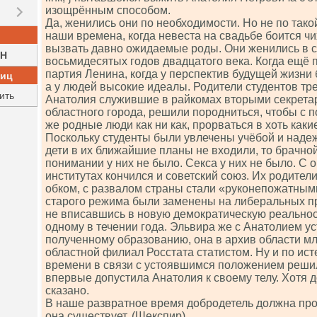
изощрённым способом.
Да, женились они по необходимости. Но не по такой
наши времена, когда невеста на свадьбе боится чи
вызвать давно ожидаемые роды. Они женились в 
H
восьмидесятых годов двадцатого века. Когда ещё 
партия Ленина, когда у перспектив будущей жизни 
ниц
а у людей высокие идеалы. Родители студентов тр
ить
Анатолия служившие в райкомах вторыми секрета
областного города, решили породниться, чтобы с п
же родные люди как ни как, прорваться в хоть каки
Поскольку студенты были увлечены учёбой и наде
дети в их ближайшие планы не входили, то брачно
понимании у них не было. Секса у них не было. С 
институтах кончился и советский союз. Их родител
обком, с развалом страны стали «руконепожатными
старого режима были заменены на либеральных п
не вписавшись в новую демократическую реальнос
одному в течении года. Эльвира же с Анатолием у
полученному образованию, она в архив области м
областной филиал Росстата статистом. Ну и по ис
времени в связи с устоявшимся положением решил
впервые допустила Анатолия к своему телу. Хотя д
сказано.
В наше развратное время добродетель должна про
она существует. (Шекспир)