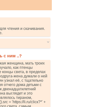
для чтения и скачивания.
е.
 с ним ..?
ая женщина, мать троих
вучало, как птенцы
е концы света, в пределах
подруга-жена думали о ней
н узнал её, с тщательно
я отчего дома детьми с
ак двенадцатилетний
она выглядет и это
являлось тираном,
с = 'httрs://li.ru/сliск?*' +
того света, самым