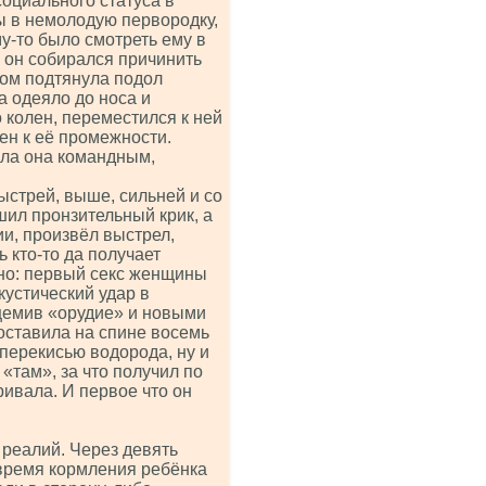
социального статуса в
евы в немолодую первородку,
му-то было смотреть ему в
у он собирался причинить
лом подтянула подол
а одеяло до носа и
 колен, переместился к ней
ен к её промежности.
ала она командным,
ыстрей, выше, сильней и со
ушил пронзительный крик, а
ии, произвёл выстрел,
ь кто-то да получает
тно: первый секс женщины
кустический удар в
ищемив «орудие» и новыми
 оставила на спине восемь
перекисью водорода, ну и
там», за что получил по
ривала. И первое что он
 реалий. Через девять
 время кормления ребёнка