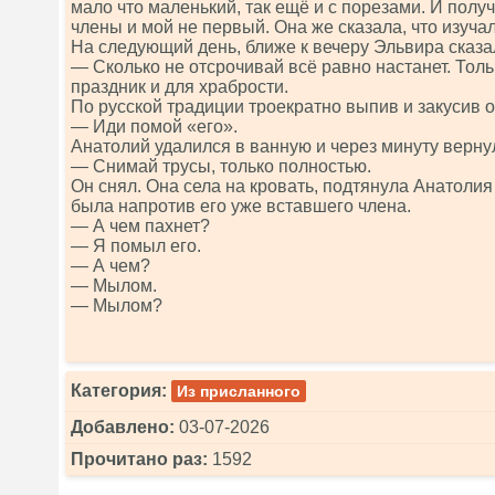
мало что маленький, так ещё и с порезами. И получ
члены и мой не первый. Она же сказала, что изучал
На следующий день, ближе к вечеру Эльвира сказа
— Сколько не отсрочивай всё равно настанет. Толь
праздник и для храбрости.
По русской традиции троекратно выпив и закусив о
— Иди помой «его».
Анатолий удалился в ванную и через минуту верну
— Снимай трусы, только полностью.
Он снял. Она села на кровать, подтянула Анатолия
была напротив его уже вставшего члена.
— А чем пахнет?
— Я помыл его.
— А чем?
— Мылом.
— Мылом?
Категория:
Из присланного
Добавлено:
03-07-2026
Прочитано раз:
1592