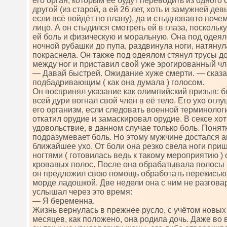
его орган, которым её будут переводить из одного 
другой (из старой, а ей 26 лет, хоть и замужней д
если всё пойдёт по плану), да и стыдновавто поче
лицо. А он стыдился смотреть ей в глаза, поскольк
ей боль и физическую и моральную. Она под одея
ночной рубашки до пупа, раздвинула ноги, натянул
покраснела. Он также под одеялом стянул трусы до
между ног и приставил свой уже эрогированный чл
— Давай быстрей. Ожидание хуже смерти. — сказ
подбадривающим ( как она думала ) голосом.
Он воспринял указание как олимпийский призыв: б
всей дури вогнал свой член в её тело. Его ухо огл
его организм, если следовать военной терминолог
откатил орудие и замаскировал орудие. В сексе хот
удовольствие, в данном случае только боль. Поня
подразумевает боль. Но этому мужчине достался а
ближайшее ухо. От боли она резко свела ноги пр
ногтями ( готовилась ведь к такому мероприятию )
кровавых полос. После она обрабатывала полосы 
он предложил свою помощь обработать перекисью «
морде ладошкой. Две недели она с ним не разгова
услышал через это время:
— Я беременна.
Жизнь вернулась в прежнее русло, с учётом новых
месяцев, как положено, она родила дочь. Даже во