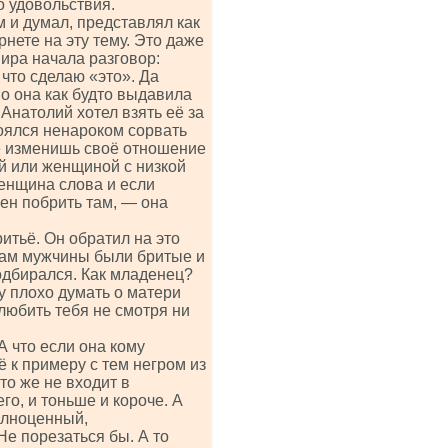
о удовольствия.
 и думал, представлял как
рнете на эту тему. Это даже
вира начала разговор:
что сделаю «это». Да
во она как будто выдавила
 Анатолий хотел взять её за
боялся ненароком сорвать
не изменишь своё отношение
й или женщиной с низкой
женщина слова и если
жен побрить там, — она
итьё. Он обратил на это
Там мужчины были бритые и
подбирался. Как младенец?
гу плохо думать о матери
 любить тебя не смотря ни
А что если она кому
ё к примеру с тем негром из
то же не входит в
его, и тоньше и короче. А
олноценный,
е порезаться бы. А то