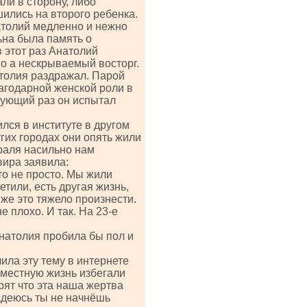
али в сторону, либо
шились на второго ребенка.
натолий медленно и нежно
ьна была память о
в этот раз Анатолий
го а нескрываемый восторг.
атолия раздражал. Парой
агодарной женской роли в
дующий раз он испытал
лся в институте в другом
угих городах они опять жили
раля насильно нам
вира заявила:
то не просто. Мы жили
тили, есть другая жизнь,
же это тяжело произнести.
 плохо. И так. На 23-е
Анатолия пробила бы пол и
ила эту тему в интернете
местную жизнь избегали
рят что эта наша жертва
адеюсь ты не начнёшь