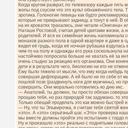
Когда кругом разврат, по телевизору каждые пять ми
жопы под соусом что это культ обнажённого тела.
эротика. Голоногие певицы как будто рекламирующ
которые не прикрывают задницу, а тонут в ней. В 
на их кроватях трахались, они читали «Онегина» и
Наташи Ростовой, считая детей цветами жизни, а н
родителей. И вся их семейная жизнь напоминала 
монахов разного пола в одной квартире и даже в 
видел её грудь, когда её ночная рубашка вздулась
чем-то на полу и однажды его рука соскользнула на
настойчиво попросила больше не хватать её за и
очень стыдно за реакцию его организма. Они конеч
дети и в результате чего, биологию ни кто не отмен
Ему было тяжело от мысли, что ему когда-нибудь п
совершая дефлорацию. А ей было не по себе от мы
пошлой позе (раздвинуть ноги для мужчины), но пр
совершить. Они морально готовились ко дню икс.
— Анатолий, ты должен, ты просто обязан совершит
прощаю тебя, но раз природой так задумано, то это
Только обещай проделать это как можно быстрей и
— Ну, что ты Эльвирочка, я считаю тебя святой ж
«это». А «это» серьёзный шаг. «Это» проверка наш
мы вместе должны пройти это испытание с гордо 
Ну и произошло «это» реально с поднятыми голова