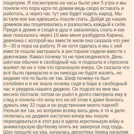
поцелуем. Я посмотрела на часы было уже 5 утра и мы
поняли что пора идти по домам ведь скоро вставать и
работать, а через час тут уже будет ходить народ. Мы
встали кое как одевшись пошли спать. Дойдя до наших
домиков мы поцеловались и разошлись каждый к себе.
Придя в домик и сходя в душ я завалилась спать и как
мне показалось через 10 мин меня разбудила Карина,
девчонка с которой мы вместе жили она сказала что уже
8—30 и пора на работу. Я не хотя оделась и мы с ней
вместе пошли завтракать в ресторане сидели вместе с
девочками. Камал почему то не присоединился. День
шёл как обычно в свободный час я подошла и спросила
жалеет ли он о том что произошло вчера. Он сказала что
всё было прекрасно и он никогда не будте жалеть, но
видимо что-то было не так. Шеф почему-то был
озлоблен и я не знала почему сидя в баре в свободный
час я увидела нашего диджея. Он подсел ко мне мы
весело болтали, потом он ушёл я долго смотрела ему в
след и поняла что хочу его но об этом я даже боялась
думать ему 32 года и он родственник моего парня!!!
Нельзя же так, но вопреки всему весь день я то и дело
пялилась на диджея наступил вечер мы пошли
переодеваться в этот раз я одела коротенькую юбку и
аниматорскую футболку опять же завернув под грудь.
Шоу прошло на ура, началась дискотека перед началом