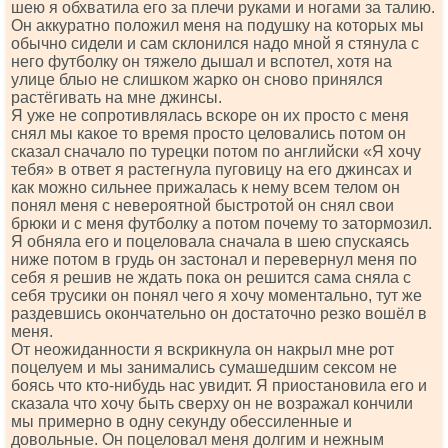
шею я обхватила его за плечи руками и ногами за талию.
Он аккуратно положил меня на подушку на которых мы
обычно сидели и сам склонился надо мной я стянула с
него футболку он тяжело дышал и вспотел, хотя на
улице блыо не слишком жарко он сново принялся
растёгивать на мне джинсы.
Я уже не сопротивлялась вскоре он их просто с меня
снял мы какое то время просто целовались потом он
сказал сначало по турецки потом по английски «Я хочу
тебя» в ответ я растегнула пуговицу на его джинсах и
как можно сильнее прижалась к нему всем телом он
понял меня с невероятной быстротой он снял свои
брюки и с меня футболку а потом почему то затормозил.
Я обняла его и поцеловала сначала в шею спускаясь
ниже потом в грудь он застонал и перевернул меня по
себя я решив не ждать пока он решится сама сняла с
себя трусики он понял чего я хочу моментально, тут же
раздевшись окончательно он достаточно резко вошёл в
меня.
От неожиданности я вскрикнула он накрыл мне рот
поцелуем и мы занимались сумашедшим сексом не
боясь что кто-нибудь нас увидит. Я приостановила его и
сказала что хочу быть сверху он не возражал кончили
мы примерно в одну секунду обессиленные и
довольные. Он поцеловал меня долгим и нежным