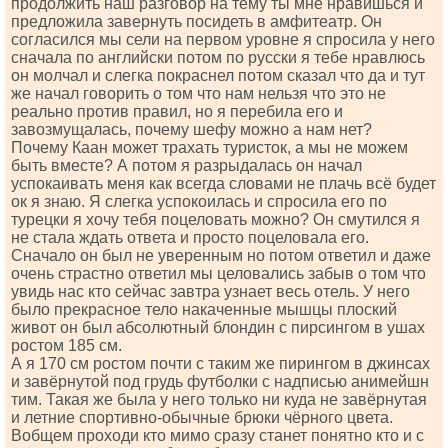
продолжить наш разговор на тему ты мне нравишься и
предложила завернуть посидеть в амфитеатр. Он
согласился мы сели на первом уровне я спросила у него
сначала по английски потом по русски я тебе нравлюсь
он молчал и слегка покраснел потом сказал что да и тут
же начал говорить о том что нам нельзя что это не
реально против правил, но я перебила его и
завозмущалась, почему шефу можно а нам нет?
Почему Каан может трахать туристок, а мы не можем
быть вместе? А потом я разрыдалась он начал
успокаивать меня как всегда словами не плачь всё будет
ок я знаю. Я слегка успокоилась и спросила его по
турецки я хочу тебя поцеловать можно? Он смутился я
не стала ждать ответа и просто поцеловала его.
Сначало он был не уверенным но потом ответил и даже
очень страстно ответил мы целовались забыв о том что
увидь нас кто сейчас завтра узнает весь отель. У него
было прекрасное тело накаченные мышцы плоский
живот он был абсолютный блондин с пирсингом в ушах
ростом 185 см.
А я 170 см ростом почти с таким же пирингом в джинсах
и завёрнутой под грудь футболки с надписью анимейшн
тим. Такая же была у него только ни куда не завёрнутая
и летние спортивно-обычные брюки чёрного цвета.
Вобщем проходи кто мимо сразу станет понятно кто и с