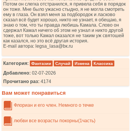
Потом он слегка отстранился, я привела себя в порядок
он тоже. Мне было ужасно стыдно, я не могла смотреть
ему в глаза. Он взял меня за подбородок и ласково
сказал всё будет хорошо, никто не узнает, я обещаю, я
знаю о том, что ты правда любишь Камала. Слово он
сдержал Камал ничего об этом не узнал и никто другой
тоже, вот только Камал оказался не таким уж святошей
как казался, но это всё другая история.
Е-mаil автора: lеgsа_lаsа@bк.ru
Категория:
Фантазии
Случай
Измена
Классика
Добавлено:
02-07-2026
Прочитано раз:
4174
Вам может понравиться
Флориан и его член. Немного о течке
любви все возрасты покорны(1часть)