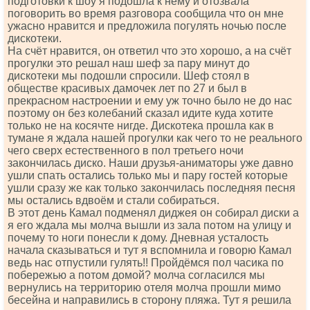
подготовки к шоу я подошла к нему и отозвала
поговорить во время разговора сообщила что он мне
ужасно нравится и предложила погулять ночью после
дискотеки.
На счёт нравится, он ответил что это хорошо, а на счёт
прогулки это решал наш шеф за пару минут до
дискотеки мы подошли спросили. Шеф стоял в
обществе красивых дамочек лет по 27 и был в
прекрасном настроении и ему уж точно было не до нас
поэтому он без колебаний сказал идите куда хотите
только не на косячте нигде. Дискотека прошла как в
тумане я ждала нашей прогулки как чего то не реального
чего сверх естественного в пол третьего ночи
закончилась диско. Наши друзья-аниматоры уже давно
ушли спать остались только мы и пару гостей которые
ушли сразу же как только закончилась последняя песня
мы остались вдвоём и стали собираться.
В этот день Камал подменял диджея он собирал диски а
я его ждала мы молча вышли из зала потом на улицу и
почему то ноги понесли к дому. Дневная усталость
начала сказываться и тут я вспомнила и говорю Камал
ведь нас отпустили гулять!! Пройдёмся пол часика по
побережью а потом домой? молча согласился мы
вернулись на территорию отеля молча прошли мимо
бесейна и направились в сторону пляжа. Тут я решила