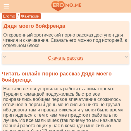
/
Eromo
Фантазии
Дядя моего бойфренда
Откровенный эротический порно рассказ доступен для
чтения и скачивания. Скачать его можно под историей, в
отдельном блоке.
Скачать рассказ
Читать онлайн порно рассказ Дядя моего
бойфренда
Настало лето я устроилась работать аниматором в
Турции с командой подружилась быстро все
понравились вобщем первое впечатление сложилось
отличное в первый день меня сильно никто не грузил
ибо дорога там и правда тяжелая и у меня было время
приглядеться к тем с кем мне предстоит работать по
лучше. Из все мальчишек (так почему то мы называли
парней работающих у нас в команде) мне сильно
понравился Каан 23 летний мачо очень