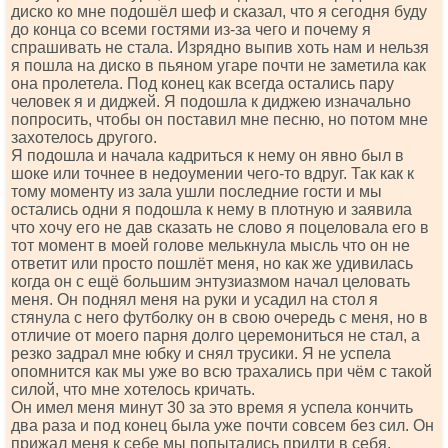
диско ко мне подошёл шеф и сказал, что я сегодня буду
до конца со всеми гостями из-за чего и почему я
спрашивать не стала. Изрядно выпив хоть нам и нельзя
я пошла на диско в пьяном угаре почти не заметила как
она пролетела. Под конец как всегда остались пару
человек я и диджей. Я подошла к диджею изначально
попросить, чтобы он поставил мне песню, но потом мне
захотелось другого.
Я подошла и начала кадриться к нему он явно был в
шоке или точнее в недоумении чего-то вдруг. Так как к
тому моменту из зала ушли последние гости и мы
остались одни я подошла к нему в плотную и заявила
что хочу его не дав сказать не слово я поцеловала его в
тот момент в моей голове мелькнула мысль что он не
ответит или просто пошлёт меня, но как же удивилась
когда он с ещё большим энтузиазмом начал целовать
меня. Он поднял меня на руки и усадил на стол я
стянула с него футболку он в свою очередь с меня, но в
отличие от моего парня долго церемониться не стал, а
резко задрал мне юбку и снял трусики. Я не успела
опомнится как мы уже во всю трахались при чём с такой
силой, что мне хотелось кричать.
Он имел меня минут 30 за это время я успела кончить
два раза и под конец была уже почти совсем без сил. Он
прижал меня к себе мы попытались придти в себя.