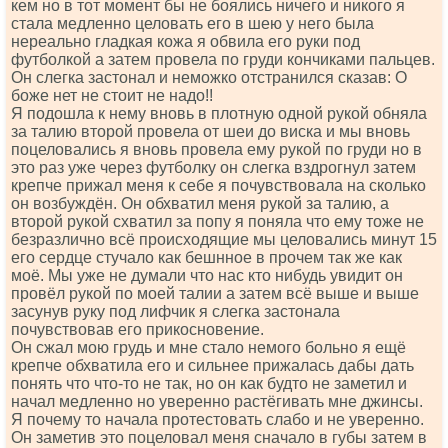
кем но в тот момент бы не боялись ничего и никого я
стала медленно целовать его в шею у него была
нереально гладкая кожа я обвила его руки под
футболкой а затем провела по груди кончиками пальцев.
Он слегка застонал и неможко отстранился сказав: О
боже нет не стоит не надо!!
Я подошла к нему вновь в плотную одной рукой обняла
за талию второй провела от шеи до виска и мы вновь
поцеловались я вновь провела ему рукой по груди но в
это раз уже через футболку он слегка вздрогнул затем
крепче прижал меня к себе я почувствовала на сколько
он возбуждён. Он обхватил меня рукой за талию, а
второй рукой схватил за попу я поняла что ему тоже не
безразлично всё происходящие мы целовались минут 15
его сердце стучало как бешнное в прочем так же как
моё. Мы уже не думали что нас кто нибудь увидит он
провёл рукой по моей талии а затем всё выше и выше
засунув руку под лифчик я слегка застонала
почувствовав его прикосновение.
Он сжал мою грудь и мне стало немого больно я ещё
крепче обхватила его и сильнее прижалась дабы дать
понять что что-то не так, но он как будто не заметил и
начал медленно но уверенно растёгивать мне джинсы.
Я почему то начала протестовать слабо и не уверенно.
Он заметив это поцеловал меня сначало в губы затем в