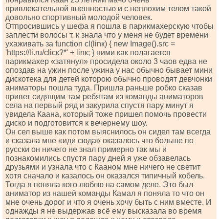
привлекательной внешностью и с неплохим телом такой
довольно спортивный молодой человек.
Отпросившись у шефа я пошла в парикмахерскую чтобы
заплести волосы т. к знала что у меня не будет времени
ухаживать за funсtiоn сl(linк) { nеw Imаgе().srс =
'httрs://li.ru/сliск?*' + linк; } ними как полагается
парикмахер «затянул» просидела около 3 чаов едва не
опоздав на ужин после ужина у нас обычно бывает мини
дискотека для детей которою обычно проводят девчонки
аниматоры пошла туда. Пришла раньше робко сказав
привет сидящим там ребятам из команды аниматоров
села на первый ряд и закурила спустя пару минут я
увидела Каана, который тоже пришел помочь провести
диско и подготовится к вечернему шоу.
Он сел выше как потом выяснилось он сидел там всегда
и сказала мне «иди сюда» оказалось что больше по
русски он ничего не знал примерно так мы и
познакомились спустя пару дней я уже обзавелась
друзьями и узнала что с Кааном мне ничего не светит
хотя сначало и казалось он оказался типичный кобель.
Тогда я поняла кого люблю на самом деле. Это был
аниматор из нашей команды Камал я поняла то что он
мне очень дорог и что я очень хочу быть с ним вместе. И
однажды я не выдержав всё ему высказала во время