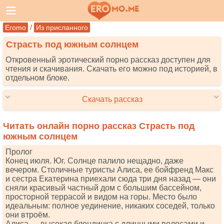
/
Eromo
Из присланного
Страсть под южным солнцем
Откровенный эротический порно рассказ доступен для
чтения и скачивания. Скачать его можно под историей, в
отдельном блоке.
Скачать рассказ
Читать онлайн порно рассказ Страсть под
южным солнцем
Пролог
Конец июля. Юг. Солнце палило нещадно, даже
вечером. Столичные туристы Алиса, ее бойфренд Макс
и сестра Екатерина приехали сюда три дня назад — они
сняли красивый частный дом с большим бассейном,
просторной террасой и видом на горы. Место было
идеальным: полное уединение, никаких соседей, только
они втроём.
Алиса — высокая блондинка с длинными волосами и