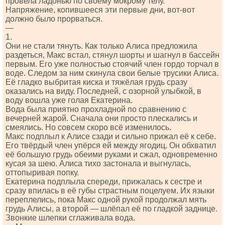
провела ладонью по своему мокрому телу.
Напряжение, копившееся эти первые дни, вот-вот
должно было прорваться.
—
1.
Они не стали тянуть. Как только Алиса предложила
раздеться, Макс встал, стянул шорты и шагнул в бассейн
первым. Его уже полностью стоячий член гордо торчал в
воде. Следом за ним скинула свои белые трусики Алиса.
Её гладко выбритая киска и тяжёлая грудь сразу
оказались на виду. Последней, с озорной улыбкой, в
воду вошла уже голая Екатерина.
Вода была приятно прохладной по сравнению с
вечерней жарой. Сначала они просто плескались и
смеялись. Но совсем скоро всё изменилось.
Макс подплыл к Алисе сзади и сильно прижал её к себе.
Его твёрдый член упёрся ей между ягодиц. Он обхватил
её большую грудь обеими руками и сжал, одновременно
кусая за шею. Алиса тихо застонала и выгнулась,
оттопыривая попку.
Екатерина подплыла спереди, прижалась к сестре и
сразу впилась в её губы страстным поцелуем. Их языки
переплелись, пока Макс одной рукой продолжал мять
грудь Алисы, а второй — шлёпал её по гладкой заднице.
Звонкие шлепки сглаживала вода.