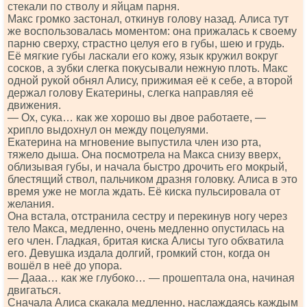
стекали по стволу и яйцам парня.
Макс громко застонал, откинув голову назад. Алиса тут
же воспользовалась моментом: она прижалась к своему
парню сверху, страстно целуя его в губы, шею и грудь.
Её мягкие губы ласкали его кожу, язык кружил вокруг
сосков, а зубки слегка покусывали нежную плоть. Макс
одной рукой обнял Алису, прижимая её к себе, а второй
держал голову Екатерины, слегка направляя её
движения.
— Ох, сука… как же хорошо вы двое работаете, —
хрипло выдохнул он между поцелуями.
Екатерина на мгновение выпустила член изо рта,
тяжело дыша. Она посмотрела на Макса снизу вверх,
облизывая губы, и начала быстро дрочить его мокрый,
блестящий ствол, пальчиком дразня головку. Алиса в это
время уже не могла ждать. Её киска пульсировала от
желания.
Она встала, отстранила сестру и перекинув ногу через
тело Макса, медленно, очень медленно опустилась на
его член. Гладкая, бритая киска Алисы туго обхватила
его. Девушка издала долгий, громкий стон, когда он
вошёл в неё до упора.
— Дааа… как же глубоко… — прошептала она, начиная
двигаться.
Сначала Алиса скакала медленно, наслаждаясь каждым