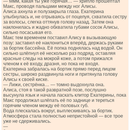
— Ммм, какая ты уже горячая… — хрипло прошептал
Макс, проводя пальцами между ног Алисы.
Алиса ахнула и полузакрыла глаза. Екатерина
улыбнулась и, не отрываясь от поцелуя, схватила сестру
за волосы, слегка оттянув голову назад. Затем она
наклонилась и жадно обхватила губами сосок Алисы,
сильно посасывая его.
Макс тем временем поставил Алису в вызывающую
позу: заставил её наклониться вперёд, держась руками
за бортик бассейна. Её попка поднялась над водой. Он
сильно шлёпнул её несколько раз подряд, оставляя
красные следы на мокрой коже, а потом прижался
членом к её входу, дразня, но пока не входя.
Екатерина забралась на бортик прямо перед лицом
сестры, широко раздвинула ноги и притянула голову
Алисы к своей киске.
— Лижи, сестрёнка… — томно выдохнула она.
Алиса, стоя в такой развратной позе, послушно
высунула язык и начала ласкать клитор Екатерины, пока
Макс продолжал шлёпать её по заднице и тереться
горячим членом между её половых губ.
Вода плескалась вокруг, выплескиваясь за бортик.
Атмосфера стала полностью непристойной — все трое
уже не сдерживались.
—