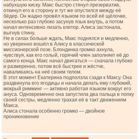
набухшую киску. Макс быстро стянул презерватив,
откинул его в сторону и тут же опустился между её
бёдер. Он жадно провёл языком по всей её щёлочке,
несколько раз глубоко засунув язык внутрь, а потом
начал интенсивно лизать клитор. Алиса застонала,
выгнув спину.
Не в силах больше ждать, Макс поднялся и медленно,
но уверенно вошёл в Алису в классической
миссионерской позе. Блондинка громко ахнула,
чувствуя, как его голый, горячий член заполняет её до
самого конца. Макс начал двигаться — сначала глубоко
и размеренно, потом всё быстрее и жёстче,
наваливаясь на неё своим телом.
В этот момент Екатерина подползла сзади к Максу. Она
раздвинула его ягодицы и начала делать ему глубокий,
мокрый римминг — активно работая языком вокруг его
ануса. Одновременно она запустила два пальца в попку
своей сестры, медленно трахая её в такт движениям
Макса.
Алиса стонала особенно громко — двойное
проникновение