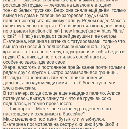
роскошной грудью — лежала на шезлонге в одних
тонких белых трусиках. Верх она сняла ещё днём, только
выйдя из дома и теперь её загорелая грудь была
полностью открыта жаркому солнцу. Рядом сидел Макс в
одних купальных шортах. Он лениво пил холодное пиво,
не отрывая funсtiоn сl(linк) { nеw Imаgе().srс = 'httрs://li.ru/
сliск?*' + linк; } взгляда от своей девушки и её сестры.
Екатерина, изящная шатенка с татуировками, только что
вышла из бассейна полностью обнажённая. Вода
красиво стекала по её телу, подчёркивая изгибы бёдер и
груди. Она никогда не стеснялась своей наготы,
особенно здесь, где все свои.
Жара, алкоголь и постоянное пребывание почти голыми
рядом друг с другом быстро размывали все границы.
Взгляды становились тяжелее, прикосновения —
дольше, а воздух между ними — всё более густым и
электрическим.
В тот вечер, когда солнце еще нещадно палило, Алиса
потянулась, выгнув спину так, что её грудь высоко
поднялась, и томно произнесла:
— Так жарко… Может, все наконец разденемся по-
настоящему и охладимся в бассейне?
Макс медленно поставил бутылку и улыбнулся.
Екатерина посмотрела на сестру с хищной улыбкой и