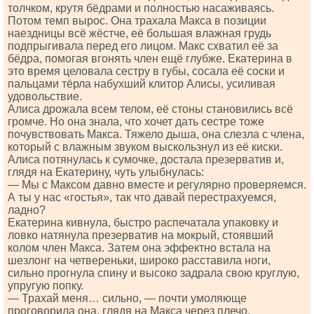
толчком, крутя бёдрами и полностью насаживаясь.
Потом темп вырос. Она трахала Макса в позиции
наездницы всё жёстче, её большая влажная грудь
подпрыгивала перед его лицом. Макс схватил её за
бёдра, помогая вгонять член ещё глубже. Екатерина в
это время целовала сестру в губы, сосала её соски и
пальцами тёрла набухший клитор Алисы, усиливая
удовольствие.
Алиса дрожала всем телом, её стоны становились всё
громче. Но она знала, что хочет дать сестре тоже
почувствовать Макса. Тяжело дыша, она слезла с члена,
который с влажным звуком выскользнул из её киски.
Алиса потянулась к сумочке, достала презерватив и,
глядя на Екатерину, чуть улыбнулась:
— Мы с Максом давно вместе и регулярно проверяемся.
А ты у нас «гостья», так что давай перестрахуемся,
ладно?
Екатерина кивнула, быстро распечатала упаковку и
ловко натянула презерватив на мокрый, стоявший
колом член Макса. Затем она эффектно встала на
шезлонг на четвереньки, широко расставила ноги,
сильно прогнула спину и высоко задрала свою круглую,
упругую попку.
— Трахай меня… сильно, — почти умоляюще
проговорила она, глядя на Макса через плечо.