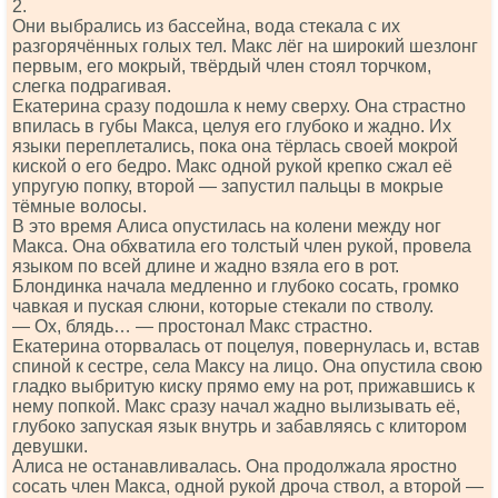
2.
Они выбрались из бассейна, вода стекала с их
разгорячённых голых тел. Макс лёг на широкий шезлонг
первым, его мокрый, твёрдый член стоял торчком,
слегка подрагивая.
Екатерина сразу подошла к нему сверху. Она страстно
впилась в губы Макса, целуя его глубоко и жадно. Их
языки переплетались, пока она тёрлась своей мокрой
киской о его бедро. Макс одной рукой крепко сжал её
упругую попку, второй — запустил пальцы в мокрые
тёмные волосы.
В это время Алиса опустилась на колени между ног
Макса. Она обхватила его толстый член рукой, провела
языком по всей длине и жадно взяла его в рот.
Блондинка начала медленно и глубоко сосать, громко
чавкая и пуская слюни, которые стекали по стволу.
— Ох, блядь… — простонал Макс страстно.
Екатерина оторвалась от поцелуя, повернулась и, встав
спиной к сестре, села Максу на лицо. Она опустила свою
гладко выбритую киску прямо ему на рот, прижавшись к
нему попкой. Макс сразу начал жадно вылизывать её,
глубоко запуская язык внутрь и забавляясь с клитором
девушки.
Алиса не останавливалась. Она продолжала яростно
сосать член Макса, одной рукой дроча ствол, а второй —