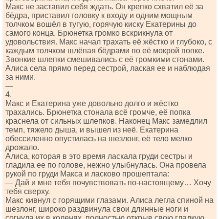
Макс не заставил себя ждать. Он крепко схватил её за
бёдра, приставил головку к входу и одним мощным
толчком вошёл в тугую, горячую киску Екатерины до
самого конца. Брюнетка громко вскрикнула от
удовольствия. Макс начал трахать её жёстко и глубоко, с
каждым толчком шлёпая бёдрами по её мокрой попке.
Звонкие шлепки смешивались с её громкими стонами.
Алиса села прямо перед сестрой, лаская ее и наблюдая
за ними.
—
4.
Макс и Екатерина уже довольно долго и жёстко
трахались. Брюнетка стонала всё громче, её попка
краснела от сильных шлепков. Наконец Макс замедлил
темп, тяжело дыша, и вышел из неё. Екатерина
обессиленно опустилась на шезлонг, её тело мелко
дрожало.
Алиса, которая в это время ласкала груди сестры и
гладила ее по голове, нежно улыбнулась. Она провела
рукой по груди Макса и ласково прошептала:
— Дай и мне тебя почувствовать по-настоящему… Хочу
тебя сверху.
Макс кивнул с горящими глазами. Алиса легла спиной на
шезлонг, широко раздвинула свои длинные ноги и
согнула их в коленях, полностью открыв свою гладкую,