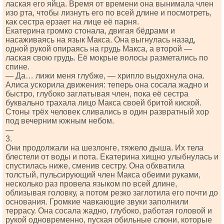
лаская его яйца. Время от времени она вынимала член
изо рта, чтобы лизнуть его по всей длине и посмотреть,
как сестра ерзает на лице её парня.
Екатерина громко стонала, двигая бёдрами и
насаживаясь на язык Макса. Она выгнулась назад,
одной рукой опираясь на грудь Макса, а второй —
лаская свою грудь. Её мокрые волосы разметались по
спине.
— Да… лижи меня глубже, — хрипло выдохнула она.
Алиса ускорила движения: теперь она сосала жадно и
быстро, глубоко заглатывая член, пока её сестра
буквально трахала лицо Макса своей бритой киской.
Стоны трёх человек сливались в один развратный хор
под вечерним южным небом.
—
3.
Они продолжали на шезлонге, тяжело дыша. Их тела
блестели от воды и пота. Екатерина хищно улыбнулась и
спустилась ниже, сменив сестру. Она обхватила
толстый, пульсирующий член Макса обеими руками,
несколько раз провела языком по всей длине,
облизывая головку, а потом резко заглотила его почти до
основания. Громкие чавкающие звуки заполнили
террасу. Она сосала жадно, глубоко, работая головой и
рукой одновременно, пуская обильные слюни, которые