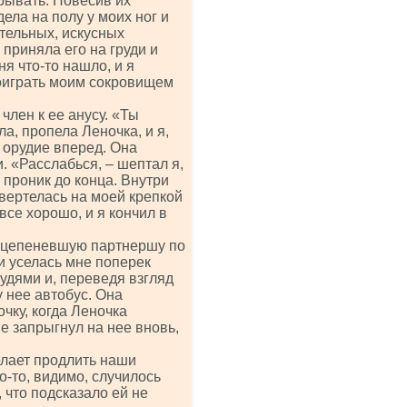
ирывать. Повесив их
ела на полу у моих ног и
ительных, искусных
приняла его на груди и
я что-то нашло, и я
оиграть моим сокровищем
член к ее анусу. «Ты
ла, пропела Леночка, и я,
е орудие вперед. Она
. «Расслабься, – шептал я,
 проник до конца. Внутри
 вертелась на моей крепкой
все хорошо, и я кончил в
 оцепеневшую партнершу по
и уселась мне поперек
рудями и, переведя взгляд
у нее автобус. Она
чку, когда Леночка
не запрыгнул на нее вновь,
елает продлить наши
о-то, видимо, случилось
что подсказало ей не