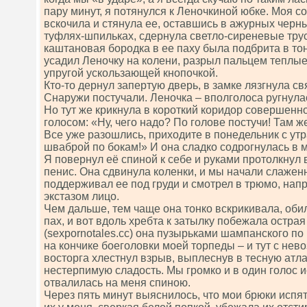
пару минут, я потянулся к Леночкиной юбке. Моя с
вскочила и стянула ее, оставшись в ажурных черны
туфлях-шпильках, сдернула светло-сиреневые трус
каштановая бородка в ее паху была подбрита в тон
усадил Леночку на колени, разрыл пальцем теплые 
упругой ускользающей кнопочкой.
Кто-то дернул запертую дверь, в замке лязгнула с
Снаружи постучали. Леночка – вполголоса ругнула
Но тут же крикнула в короткий коридор совершенн
голосом: «Ну, чего надо? По голове постучи! Там 
Все уже разошлись, приходите в понедельник с утра
шваброй по бокам!» И она сладко содрогнулась в м
Я повернул её спиной к себе и руками протолкнул
пенис. Она сдвинула коленки, и мы начали слажен
поддерживал ее под груди и смотрел в трюмо, напр
экстазом лицо.
Чем дальше, тем чаще она тонко вскрикивала, об
пах, и вот вдоль хребта к затылку побежала остра
(sехроrnоtаlеs.сс) она пузырьками шампанского по
на кончике боеголовки моей торпеды – и тут с не
восторга хлестнул взрыв, выплеснув в тесную атл
нестерпимую сладость. Мы громко и в один голос и
отвалилась на меня спиною.
Через пять минут выяснилось, что мои брюки испят