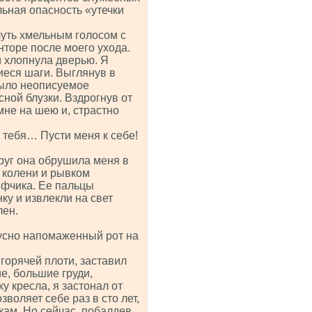
льная опасность «утечки
чуть хмельным голосом с
нторе после моего ухода.
и хлопнула дверью. Я
иеся шаги. Выглянув в
 было неописуемое
ной блузки. Вздрогнув от
мне на шею и, страстно
 тебя… Пусти меня к себе!
руг она обрушила меня в
а колени и рывком
ифчика. Ее пальцы
ку и извлекли на свет
лен.
кусно напомаженный рот на
орячей плоти, заставил
е, большие груди,
у кресла, я застонал от
оляет себе раз в сто лет,
скам. Но сейчас, побалдев