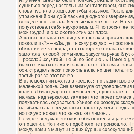
их у меня, сверкая белой попкой, убежала их отст
сушиться перед настольным вентилятором, она сид
снова пустила в ход свои губы и язычок. После дл
упражнений она добилась еще одного извержения, 
вожделенно слизала белесые капли языком. На мен
почувствовал себя неукротимым. Я попросил ее п
меж грудей, и она охотно этим занялась.
А потом поставил ее лицом к креслу и прижал свой 
позволишь?» – «Да, да, тысячу раз да», – простона
обхватив ее за бедра, стал осторожно толкать сво
замотала головой, замычала, закусила рукав блузки
– расслабься, чтобы не было больно…» Наконец, я
было горячо и восхитительно тесно. Леночка юлой
оси, страдальчески покряхтывала, но шептала, что 
третий раз за этот вечер.
В изнеможении рухнув в кресло, я погладил свою
маленькой попке. Она взвизгнула от удовольствия 
колен. Я благодарно поцеловал ее, проигрался с г
на часы над зеркалом, заметил, что через полчаса 
подхватилась одеваться. Увидев ее розовую складо
нагибалась за предметами своего туалета, я едва 
но почувствовал, что выжат, как лимон…
Позднее, я думал, что моя соблазнительница возж
отношения. Но ничего подобного не произошло. Чт
между нами в минуты наших бурных совокуплений, 