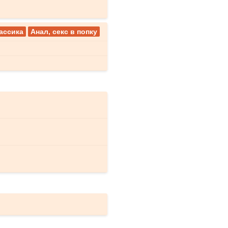
ассика
Анал, секс в попку