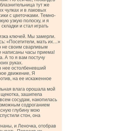
облазнительница тут же
х чулках и в лаковых
ики с цветочками. Темно-
кую узкую полоску, и я
складки и стал играть
вязка ключей. Мы замерли.
сь: «Посетители, мать их…»
о не своим сварливым
же написаны часы приема!
. А то я вам постучу
оих руках.
 в нее остолбеневший
ное движение, Я
отив, на ее искаженное
ильная влага орошала мой
я щекотка, зашипела
 всем сосудам, накопилась
возможным содроганием
асную глубину мою
спустили стон, она
наны, и Леночка, отобрав