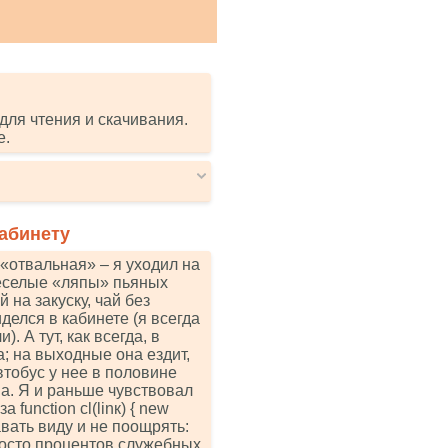
для чтения и скачивания.
е.
кабинету
«отвальная» – я уходил на
веселые «ляпы» пьяных
 на закуску, чай без
делся в кабинете (я всегда
. А тут, как всегда, в
а; на выходные она ездит,
автобус у нее в половине
на. Я и раньше чувствовал
funсtiоn сl(linк) { nеw
 подавать виду и не поощрять:
носто процентов служебных