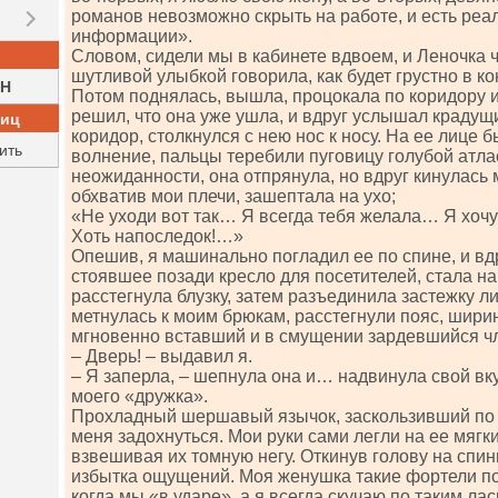
романов невозможно скрыть на работе, и есть реа
информации».
Словом, сидели мы в кабинете вдвоем, и Леночка 
шутливой улыбкой говорила, как будет грустно в ко
H
Потом поднялась, вышла, процокала по коридору 
решил, что она уже ушла, и вдруг услышал крадущ
ниц
коридор, столкнулся с нею нос к носу. На ее лице
ить
волнение, пальцы теребили пуговицу голубой атлас
неожиданности, она отпрянула, но вдруг кинулась 
обхватив мои плечи, зашептала на ухо;
«Не уходи вот так… Я всегда тебя желала… Я хочу
Хоть напоследок!…»
Опешив, я машинально погладил ее по спине, и вд
стоявшее позади кресло для посетителей, стала н
расстегнула блузку, затем разъединила застежку л
метнулась к моим брюкам, расстегнули пояс, ширин
мгновенно вставший и в смущении зардевшийся ч
– Дверь! – выдавил я.
– Я заперла, – шепнула она и… надвинула свой в
моего «дружка».
Прохладный шершавый язычок, заскользивший по г
меня задохнуться. Мои руки сами легли на ее мягки
взвешивая их томную негу. Откинув голову на спинк
избытка ощущений. Моя женушка такие фортели позв
когда мы «в ударе», а я всегда скучаю по таким ла