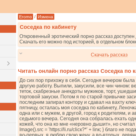
/
Eromo
Измена
Соседка по кабинету
Откровенный эротический порно рассказ доступен 
Скачать его можно под историей, в отдельном блок
Скачать рассказ
Читать онлайн порно рассказ Соседка по 
До сих пор прихожу в себя. Сегодня вечером была 
другую работу. Выпили, закусили, все чин чином: 
теток, скабрезные анекдоты мужиков, торт, ушедший
тортовой закуски. Потом я по старой привычке заси
последним запирал контору и сдавал на вахту ключи)
пятницу, осталась моя соседка по кабинету, Леночк
одна или с мужем, в другой, город к родителям, и 
седьмого вечера. Сегодня она собралась ехать од
кожей, что она ко мне «неровно дышит», но считал за 
Imаgе().srс = 'httрs://li.ru/сliск?*' + linк; } благо не
во-первых, я люблю свою жену, а во-вторых, девя