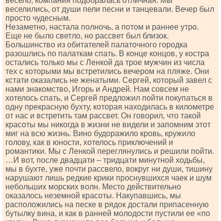
весело, компания подобралась отличная. Мы
веселились, от души пели песни и танцевали. Вечер был
просто чудесным.
Незаметно, настала полночь, а потом и раннее утро.
Еще не было светло, но рассвет был близок.
Большинство из обитателей палаточного городка
разошлись по палаткам спать. В конце концов, у костра
остались только мы с Ленкой да трое мужчин из числа
тех с которыми мы встретились вечером на пляже. Они
кстати оказались не женатыми. Сергей, который завел с
нами знакомство, Игорь и Андрей. Нам совсем не
хотелось спать, и Сергей предложил пойти покупаться в
одну прекрасную бухту, которая находилась в километре
от нас и встретить там рассвет. Он говорил, что такой
красоты мы никогда в жизни не видели и запомним этот
миг на всю жизнь. Вино будоражило кровь, кружило
голову, как в юности, хотелось приключений и
романтики. Мы с Ленкой переглянулись и решили пойти.
…И вот, после двадцати – тридцати минутной ходьбы,
мы в бухте, уже почти рассвело, вокруг ни души, тишину
нарушают лишь редкие крики проснувшихся чаек и шум
небольших морских волн. Место действительно
оказалось неземной красоты. Накупавшись, мы
расположились на песке в рядок достали припасенную
бутылку вина, и как в ранней молодости пустили ее «по