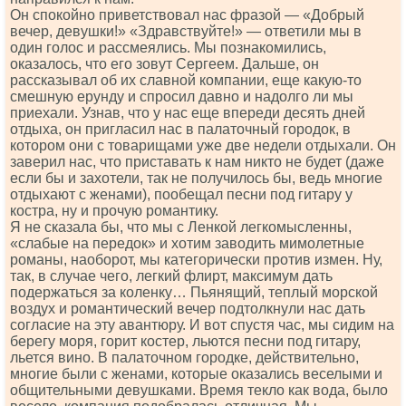
Он спокойно приветствовал нас фразой — «Добрый
вечер, девушки!» «Здравствуйте!» — ответили мы в
один голос и рассмеялись. Мы познакомились,
оказалось, что его зовут Сергеем. Дальше, он
рассказывал об их славной компании, еще какую-то
смешную ерунду и спросил давно и надолго ли мы
приехали. Узнав, что у нас еще впереди десять дней
отдыха, он пригласил нас в палаточный городок, в
котором они с товарищами уже две недели отдыхали. Он
заверил нас, что приставать к нам никто не будет (даже
если бы и захотели, так не получилось бы, ведь многие
отдыхают с женами), пообещал песни под гитару у
костра, ну и прочую романтику.
Я не сказала бы, что мы с Ленкой легкомысленны,
«слабые на передок» и хотим заводить мимолетные
романы, наоборот, мы категорически против измен. Ну,
так, в случае чего, легкий флирт, максимум дать
подержаться за коленку… Пьянящий, теплый морской
воздух и романтический вечер подтолкнули нас дать
согласие на эту авантюру. И вот спустя час, мы сидим на
берегу моря, горит костер, льются песни под гитару,
льется вино. В палаточном городке, действительно,
многие были с женами, которые оказались веселыми и
общительными девушками. Время текло как вода, было