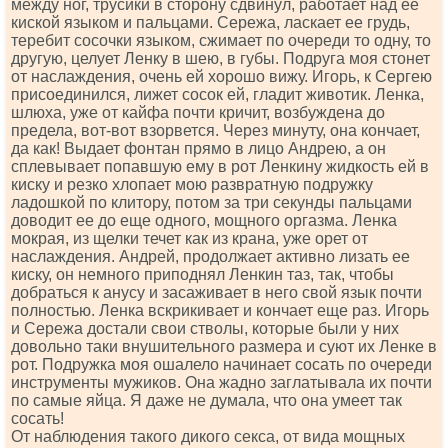
между ног, трусики в сторону сдвинул, работает над ее
киской языком и пальцами. Сережа, ласкает ее грудь,
теребит сосочки языком, сжимает по очереди то одну, то
другую, целует Ленку в шею, в губы. Подруга моя стонет
от наслаждения, очень ей хорошо вижу. Игорь, к Сергею
присоединился, лижет сосок ей, гладит животик. Ленка,
шлюха, уже от кайфа почти кричит, возбуждена до
предела, вот-вот взорвется. Через минуту, она кончает,
да как! Выдает фонтан прямо в лицо Андрею, а он
сплевывает попавшую ему в рот Ленкину жидкость ей в
киску и резко хлопает мою развратную подружку
ладошкой по клитору, потом за три секунды пальцами
доводит ее до еще одного, мощного оргазма. Ленка
мокрая, из щелки течет как из крана, уже орет от
наслаждения. Андрей, продолжает активно лизать ее
киску, он немного приподнял Ленкин таз, так, чтобы
добраться к анусу и засаживает в него свой язык почти
полностью. Ленка вскрикивает и кончает еще раз. Игорь
и Сережа достали свои стволы, которые были у них
довольно таки внушительного размера и суют их Ленке в
рот. Подружка моя ошалело начинает сосать по очереди
инструменты мужиков. Она жадно заглатывала их почти
по самые яйца. Я даже не думала, что она умеет так
сосать!
От наблюдения такого дикого секса, от вида мощных