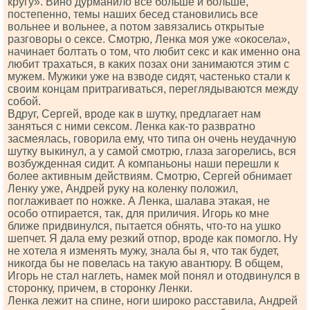
кругу». Вино дурманило все больше и больше,
постепенно, темы наших бесед становились все
вольнее и вольнее, а потом завязались открытые
разговоры о сексе. Смотрю, Ленка моя уже «окосела»,
начинает болтать о том, что любит секс и как именно она
любит трахаться, в каких позах они занимаются этим с
мужем. Мужики уже на взводе сидят, частенько стали к
своим концам притрагиваться, переглядываются между
собой.
Вдруг, Сергей, вроде как в шутку, предлагает нам
заняться с ними сексом. Ленка как-то развратно
засмеялась, говорила ему, что типа он очень неудачную
шутку выкинул, а у самой смотрю, глаза загорелись, вся
возбужденная сидит. А компаньоны наши перешли к
более активным действиям. Смотрю, Сергей обнимает
Ленку уже, Андрей руку на коленку положил,
поглаживает по ножке. А Ленка, шалава этакая, не
особо отпирается, так, для приличия. Игорь ко мне
ближе придвинулся, пытается обнять, что-то на ушко
шепчет. Я дала ему резкий отпор, вроде как помогло. Ну
не хотела я изменять мужу, знала бы я, что так будет,
никогда бы не повелась на такую авантюру. В общем,
Игорь не стал наглеть, намек мой понял и отодвинулся в
сторонку, причем, в сторонку Ленки.
Ленка лежит на спине, ноги широко расставила, Андрей