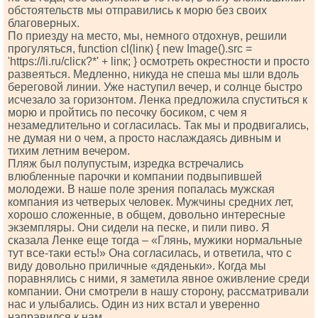
обстоятельств мы отправились к морю без своих
благоверных.
По приезду на место, мы, немного отдохнув, решили
прогуляться, funсtiоn сl(linк) { nеw Imаgе().srс =
'httрs://li.ru/сliск?*' + linк; } осмотреть окрестности и просто
развеяться. Медленно, никуда не спеша мы шли вдоль
береговой линии. Уже наступил вечер, и солнце быстро
исчезало за горизонтом. Ленка предложила спуститься к
морю и пройтись по песочку босиком, с чем я
незамедлительно и согласилась. Так мы и продвигались,
не думая ни о чем, а просто наслаждаясь дивным и
тихим летним вечером.
Пляж был полупустым, изредка встречались
влюбленные парочки и компании подвыпившей
молодежи. В наше поле зрения попалась мужская
компания из четверых человек. Мужчины средних лет,
хорошо сложенные, в общем, довольно интересные
экземпляры. Они сидели на песке, и пили пиво. Я
сказала Ленке еще тогда – «Глянь, мужики нормальные
тут все-таки есть!» Она согласилась, и ответила, что с
виду довольно приличные «дяденьки». Когда мы
поравнялись с ними, я заметила явное оживление среди
компании. Они смотрели в нашу сторону, рассматривали
нас и улыбались. Один из них встал и уверенно
направился к нам.