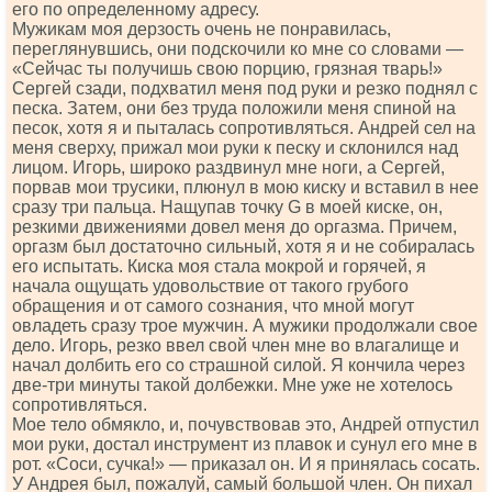
его по определенному адресу.
Мужикам моя дерзость очень не понравилась,
переглянувшись, они подскочили ко мне со словами —
«Сейчас ты получишь свою порцию, грязная тварь!»
Сергей сзади, подхватил меня под руки и резко поднял с
песка. Затем, они без труда положили меня спиной на
песок, хотя я и пыталась сопротивляться. Андрей сел на
меня сверху, прижал мои руки к песку и склонился над
лицом. Игорь, широко раздвинул мне ноги, а Сергей,
порвав мои трусики, плюнул в мою киску и вставил в нее
сразу три пальца. Нащупав точку G в моей киске, он,
резкими движениями довел меня до оргазма. Причем,
оргазм был достаточно сильный, хотя я и не собиралась
его испытать. Киска моя стала мокрой и горячей, я
начала ощущать удовольствие от такого грубого
обращения и от самого сознания, что мной могут
овладеть сразу трое мужчин. А мужики продолжали свое
дело. Игорь, резко ввел свой член мне во влагалище и
начал долбить его со страшной силой. Я кончила через
две-три минуты такой долбежки. Мне уже не хотелось
сопротивляться.
Мое тело обмякло, и, почувствовав это, Андрей отпустил
мои руки, достал инструмент из плавок и сунул его мне в
рот. «Соси, сучка!» — приказал он. И я принялась сосать.
У Андрея был, пожалуй, самый большой член. Он пихал