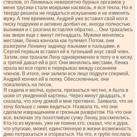
стволов, от Ленкиных невероятно бурных оргазмов у
меня трусики стали мокрыми насквозь, я вся текла. Но я
твердо решила не поддаться искушению и не изменять
мужу. А тем временем, Андрей уже вставил свой кол в
писку подружки и активно долбил ее, иногда полностью
вынимая и с разгона вставляя обратно… Они трахались
как звери еще с минут пятнадцать. Мужики менялись
местами, Ленка кончала как пулемет. Потом, они
разогрели Ленкину задницу языками и пальцами, и
Сергей первым вставил ей в тугонький анус свой член.
Затем, они трахали Лену одновременно в попу и в киску,
а третий давал ей в рот. Они менялись местами, Ленка
орала во все горло в перерывах между сосанием
членов. В итоге, они залили все лицо подруги спермой,
Андрей кончил ей в попку. Обессиленные, они
повалились на песок.
Я сидела и молча, курила, признаться честно, я была в
шоке от увиденной картины. Через минут двадцать, я
сказала, что хочу домой и мне противно. Заявила, что не
хочу больше с ними видеться. Назвала то, что они
сделали извращением и грязным развратом. На что они
все, включая эту похотливую сучку Ленку, рассмеялись.
Кто-то из мужчин, уже не помню кто, сказал, что я дура,
что упускаю, может, единственную в жизни возможность
дико потрахаться и оторваться. На что, я грубо послала