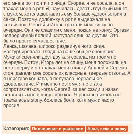
его мне в рот почти по яйца. Скорее, я не сосала, а он
трахал меня в рот. Я, научилась, делать глубокий минет,
с мужем, хотела доставить ему больше удовольствия в
сексе. Поэтому, долбежку в рот я выдержала на
«отлично». Сергей и Игорь трахали мою киску по
очереди. Они не слазили с меня, пока я не кончу. Оргазм,
непрерывной волной наступал один за другим. Это
было просто сумасшествие.
Ленка, шалава, широко раздвинув ноги, сидя,
мастурбировала, глядя на наше общее сношение.
Мужики сменяли друг друга, я сосала, им троим по
очереди. Потом, Игорь лег на спину, меня положили на
него сверху и он трахал меня в киску. Андрей и Сережа
стоя, давали мне сосать их классные, твердые стволы. А
я неистово кончала, я получала нереальное
удовольствие. И именно поэтому, я не стала
сопротивляться, когда Сергей, зашел сзади и начал
вставлять мне в попу свой кол. Я раньше никогда не
трахалась в жопу, боялась боли, хотя муж и часто
просил
Категория:
Подчинение и унижение
Анал, секс в попку