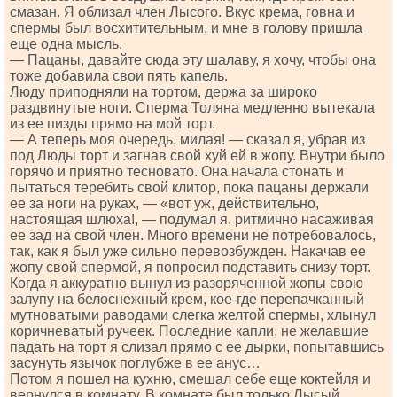
смазан. Я облизал член Лысого. Вкус крема, говна и
спермы был восхитительным, и мне в голову пришла
еще одна мысль.
— Пацаны, давайте сюда эту шалаву, я хочу, чтобы она
тоже добавила свои пять капель.
Люду приподняли на тортом, держа за широко
раздвинутые ноги. Сперма Толяна медленно вытекала
из ее пизды прямо на мой торт.
— А теперь моя очередь, милая! — сказал я, убрав из
под Люды торт и загнав свой хуй ей в жопу. Внутри было
горячо и приятно тесновато. Она начала стонать и
пытаться теребить свой клитор, пока пацаны держали
ее за ноги на руках, — «вот уж, действительно,
настоящая шлюха!, — подумал я, ритмично насаживая
ее зад на свой член. Много времени не потребовалось,
так, как я был уже сильно перевозбужден. Накачав ее
жопу свой спермой, я попросил подставить снизу торт.
Когда я аккуратно вынул из разоряченной жопы свою
залупу на белоснежный крем, кое-где перепачканный
мутноватыми раводами слегка желтой спермы, хлынул
коричневатый ручеек. Последние капли, не желавшие
падать на торт я слизал прямо с ее дырки, попытавшись
засунуть язычок поглубже в ее анус…
Потом я пошел на кухню, смешал себе еще коктейля и
вернулся в комнату. В комнате был только Лысый,