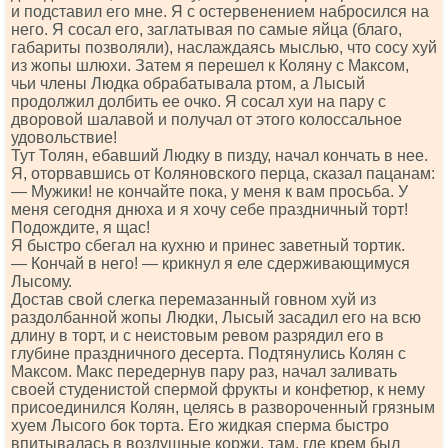
и подставил его мне. Я с остервенением набросился на
него. Я сосал его, заглатывая по самые яйца (благо,
габариты позволяли), наслаждаясь мыслью, что сосу хуй
из жопы шлюхи. Затем я перешел к Коляну с Максом,
чьи члены Людка обрабатывала ртом, а Лысый
продолжил долбить ее очко. Я сосал хуи на пару с
дворовой шалавой и получал от этого колоссальное
удовольствие!
Тут Толян, ебавший Людку в пизду, начал кончать в нее.
Я, оторвавшись от Коляновского перца, сказал пацанам:
— Мужики! не кончайте пока, у меня к вам просьба. У
меня сегодня днюха и я хочу себе праздничный торт!
Подождите, я щас!
Я быстро сбегал на кухню и принес заветный тортик.
— Кончай в него! — крикнул я еле сдерживающимуся
Лысому.
Достав свой слегка перемазанный говном хуй из
раздолбанной жопы Людки, Лысый засадил его на всю
длину в торт, и с неистовым ревом разрядил его в
глубине праздничного десерта. Подтянулись Колян с
Максом. Макс передернув пару раз, начал заливать
своей студенистой спермой фрукты и конфетюр, к нему
присоединился Колян, целясь в развороченный грязным
хуем Лысого бок торта. Его жидкая сперма быстро
впитывалась в воздушные коржи, там, где крем был