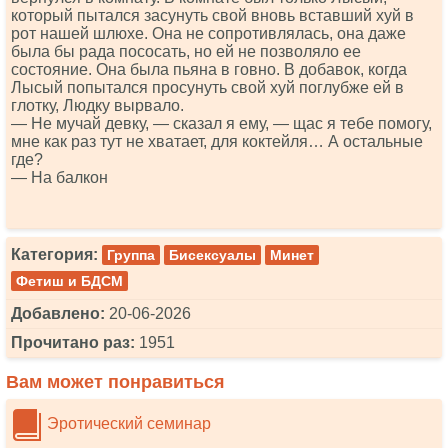
который пытался засунуть свой вновь вставший хуй в
рот нашей шлюхе. Она не сопротивлялась, она даже
была бы рада пососать, но ей не позволяло ее
состояние. Она была пьяна в говно. В добавок, когда
Лысый попытался просунуть свой хуй поглубже ей в
глотку, Людку вырвало.
— Не мучай девку, — сказал я ему, — щас я тебе помогу,
мне как раз тут не хватает, для коктейля… А остальные
где?
— На балкон
Категория:
Группа
Бисексуалы
Минет
Фетиш и БДСМ
Добавлено:
20-06-2026
Прочитано раз:
1951
Вам может понравиться
Эротический семинар