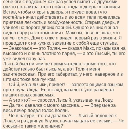
себе яги с водкой. Я как раз успел выпить с друзьями
где-то пол-литра этого пойла, когда в дверь позвонили.
Встав, чтобы открыть дверь, я почувствовал что
коктейль начал действовать и во всем теле появилась
приятная легкость и возбужденность. Открыв дверь, я
увидел на пороге двоих парней. Одного из них я знал —
видел пару раз в компании с Максом, но я не знал, что
он «в теме». Другого же я видел первый раз в жизни. Я
проводил их на кухню, захватив с собой еще стульев.
— Знакомься — это Толян, — сказал Макс, показывая на
высокого и очень плотного парня, — а это Лысый, ты его
уже видел пару раз.
Лысый был ни чем не примечателен, кроме того, что
действительно был лысым, а вот Толян меня
заинтересовал. При его габаритах, у него, наверное и в
штанах тоже все пучком.
— Ой-й, ма-а-льчики, привет! — заплетающимся языком
протянула Люда. Ее взгляд, казалось уже раздевал
наших новых знакомых.
— А это кто? — спросил Лысый, указывая на Люду.
— Да так, давалка с моего массива… — Впервые за
весь вечер подал голос Колян.
— Че в натуре, что-ли давалка? — Лысый подошел к
Люде, и раздвинув блузку, начал мацать ее сиськи, — Че
сиськи-то такие маленькие?