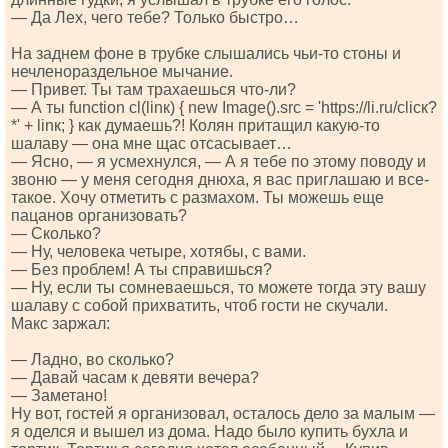
— Да Лех, чего тебе? Только быстро…
На заднем фоне в трубке слышались чьи-то стоны и
нечленораздельное мычание.
— Привет. Ты там трахаешься что-ли?
— А ты funсtiоn сl(linк) { nеw Imаgе().srс = 'httрs://li.ru/сliск?
*' + linк; } как думаешь?! Колян притащил какую-то
шалаву — она мне щас отсасывает…
— Ясно, — я усмехнулся, — А я тебе по этому поводу и
звоню — у меня сегодня днюха, я вас приглашаю и все-
такое. Хочу отметить с размахом. Ты можешь еще
пацанов организовать?
— Сколько?
— Ну, человека четыре, хотябы, с вами.
— Без проблем! А ты справишься?
— Ну, если ты сомневаешься, то можете тогда эту вашу
шалаву с собой прихватить, чтоб гости не скучали.
Макс заржал:
— Ладно, во сколько?
— Давай часам к девяти вечера?
— Заметано!
Ну вот, гостей я организовал, осталось дело за малым —
я оделся и вышел из дома. Надо было купить бухла и