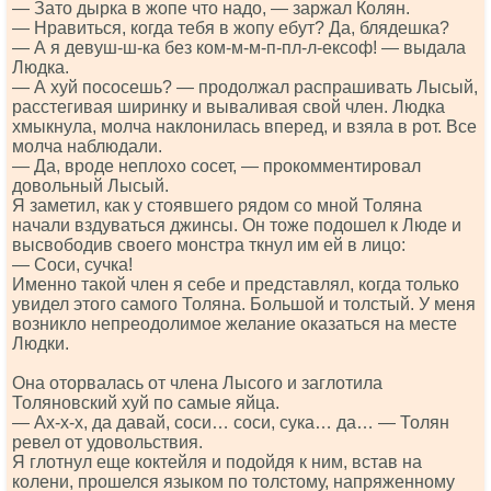
— Зато дырка в жопе что надо, — заржал Колян.
— Нравиться, когда тебя в жопу ебут? Да, блядешка?
— А я девуш-ш-ка без ком-м-м-п-пл-л-ексоф! — выдала
Людка.
— А хуй пососешь? — продолжал распрашивать Лысый,
расстегивая ширинку и вываливая свой член. Людка
хмыкнула, молча наклонилась вперед, и взяла в рот. Все
молча наблюдали.
— Да, вроде неплохо сосет, — прокомментировал
довольный Лысый.
Я заметил, как у стоявшего рядом со мной Толяна
начали вздуваться джинсы. Он тоже подошел к Люде и
высвободив своего монстра ткнул им ей в лицо:
— Соси, сучка!
Именно такой член я себе и представлял, когда только
увидел этого самого Толяна. Большой и толстый. У меня
возникло непреодолимое желание оказаться на месте
Людки.
Она оторвалась от члена Лысого и заглотила
Толяновский хуй по самые яйца.
— Ах-х-х, да давай, соси… соси, сука… да… — Толян
ревел от удовольствия.
Я глотнул еще коктейля и подойдя к ним, встав на
колени, прошелся языком по толстому, напряженному