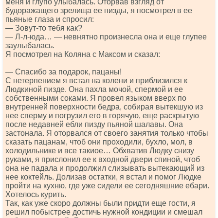
меня и глупо улыбалась. Оторвав взгляд от
будоражащего зрелища ее пизды, я посмотрел в ее
пьяные глаза и спросил:
— Зовут-то тебя как?
— Л-л-юда… — невнятно произнесла она и еще глупее
заулыбалась.
Я посмотрел на Коляна с Максом и сказал:
— Спасибо за подарок, пацаны!
С нетерпением я встал на колени и приблизился к
Людкиной пизде. Она пахла мочой, спермой и ее
собственными соками. Я провел языком вверх по
внутренней поверхности бедра, собирая вытекшую из
нее сперму и погрузил его в горячую, еще раскрытую
после недавней ебли пизду пьяной шалавы. Она
застонала. Я оторвался от своего занятия только чтобы
сказать пацанам, чтоб они проходили, бухло, мол, в
холодильнике и все такиое… Обхватив Людку снизу
руками, я прислонил ее к входной двери спиной, чтоб
она не падала и продолжил слизывать вытекающий из
нее коктейль. Долизав остатки, я встал и помог Людке
пройти на кухню, где уже сидели ее сегодняшние ебари.
Хотелось курить.
Так, как уже скоро должны были придти еще гости, я
решил побыстрее достичь нужной кондиции и смешал