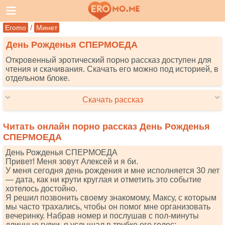
/
Eromo
Минет
День Рожденья СПЕРМОЕДА
Откровенный эротический порно рассказ доступен для
чтения и скачивания. Скачать его можно под историей, в
отдельном блоке.
Скачать рассказ
Читать онлайн порно рассказ День Рожденья
СПЕРМОЕДА
День Рожденья СПЕРМОЕДА
Привет! Меня зовут Алексей и я би.
У меня сегодня день рождения и мне исполняется 30 лет
— дата, как ни крути круглая и отметить это событие
хотелось достойно.
Я решил позвонить своему знакомому, Максу, с которым
мы часто трахались, чтобы он помог мне организовать
вечеринку. Набрав номер и послушав с пол-минуты
длинные гудки, я услышал в трубке его голос: