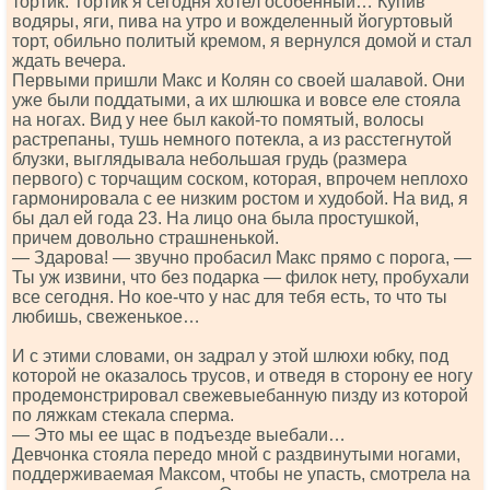
тортик. Тортик я сегодня хотел особенный… Купив
водяры, яги, пива на утро и вожделенный йогуртовый
торт, обильно политый кремом, я вернулся домой и стал
ждать вечера.
Первыми пришли Макс и Колян со своей шалавой. Они
уже были поддатыми, а их шлюшка и вовсе еле стояла
на ногах. Вид у нее был какой-то помятый, волосы
растрепаны, тушь немного потекла, а из расстегнутой
блузки, выглядывала небольшая грудь (размера
первого) с торчащим соском, которая, впрочем неплохо
гармонировала с ее низким ростом и худобой. На вид, я
бы дал ей года 23. На лицо она была простушкой,
причем довольно страшненькой.
— Здарова! — звучно пробасил Макс прямо с порога, —
Ты уж извини, что без подарка — филок нету, пробухали
все сегодня. Но кое-что у нас для тебя есть, то что ты
любишь, свеженькое…
И с этими словами, он задрал у этой шлюхи юбку, под
которой не оказалось трусов, и отведя в сторону ее ногу
продемонстрировал свежевыебанную пизду из которой
по ляжкам стекала сперма.
— Это мы ее щас в подъезде выебали…
Девчонка стояла передо мной с раздвинутыми ногами,
поддерживаемая Максом, чтобы не упасть, смотрела на