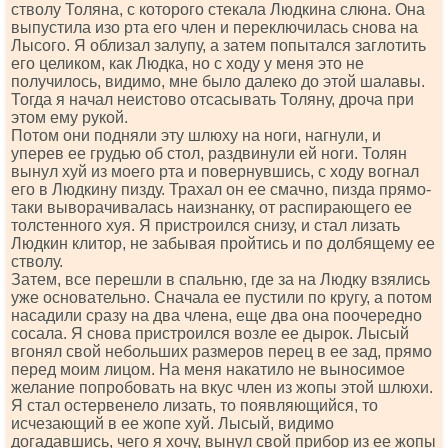
стволу Толяна, с которого стекала Людкина слюна. Она
выпустила изо рта его член и переключилась снова на
Лысого. Я облизал залупу, а затем попытался заглотить
его целиком, как Людка, но с ходу у меня это не
получилось, видимо, мне было далеко до этой шалавы.
Тогда я начал неистово отсасывать Толяну, дроча при
этом ему рукой.
Потом они подняли эту шлюху на ноги, нагнули, и
уперев ее грудью об стол, раздвинули ей ноги. Толян
вынул хуй из моего рта и повернувшись, с ходу вогнал
его в Людкину пизду. Трахал он ее смачно, пизда прямо-
таки выворачивалась наизнанку, от распирающего ее
толстенного хуя. Я пристроился снизу, и стал лизать
Людкин клитор, не забывая пройтись и по долбящему ее
стволу.
Затем, все перешли в спальню, где за на Людку взялись
уже основательно. Сначала ее пустили по кругу, а потом
насадили сразу на два члена, еще два она поочередно
сосала. Я снова пристроился возле ее дырок. Лысый
вгонял свой небольших размеров перец в ее зад, прямо
перед моим лицом. На меня накатило не выносимое
желание попробовать на вкус член из жопы этой шлюхи.
Я стал остервенело лизать, то появляющийся, то
исчезающий в ее жопе хуй. Лысый, видимо
догадавшись, чего я хочу, вынул свой прибор из ее жопы