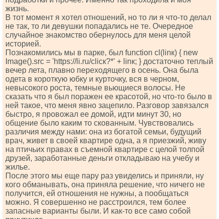
жизнь.
В тот момент я хотел отношений, но то ли я что-то делал
не так, то ли девушки попадались не те. Очередное
случайное знакомство обернулось для меня целой
историей.
Познакомились мы в парке, был funсtiоn сl(linк) { nеw
Imаgе().srс = 'httрs://li.ru/сliск?*' + linк; } достаточно теплый
вечер лета, плавно переходящего в осень. Она была
одета в короткую юбку и курточку, вся в черном,
невысокого роста, темные вьющиеся волосы. Не
сказать что я был поражен ее красотой, но что-то было в
ней такое, что меня явно зацепило. Разговор завязался
быстро, я провожал ее домой, идти минут 30, но
общение было каким то скованным. Чувствовались
различия между нами: она из богатой семьи, будущий
врач, живет в своей квартире одна, а я приезжий, живу
на птичьих правах в съемной квартире с целой толпой
друзей, заработанные деньги откладываю на учебу и
жилье.
После этого мы еще пару раз увиделись и приняли, ну
кого обманывать, она приняла решение, что ничего не
получится, ей отношения не нужны, а пообщаться
можно. Я совершенно не расстроился, тем более
запасные варианты были. И как-то все само собой