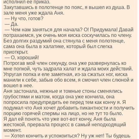
исполнил ее приказ.
Закутавшись в полотенце по пояс, я вышел из душа. В
зале меня уже ждала Аня.
— Ну что, готов?
— Да.
— Чем нам заняться для начала? О! Придумала! Давай
потрахаемся, уж очень моя киска соскучилась по члену.
Без долгих раздумий она стянула с меня полотенце,
сама она была в халатике, который был слегка
приоткрыт.
— О, хороший!
Потрогав мой член секунду, она уже развернулась ко
мне попкой, чуть задрала халат и ждала моих действий.
Упругая попка и еле заметная, из-за сжатых ног, киска
манили к себе, забыв обо всем, я смочил член слюной и
вошел в нее.
Аня застонала, нежные и томные стоны сменялись
грубостями и матом, когда она уже кончила, она
попросила предупредить ее перед тем как кончу я. Я
подумал что Аня хочет добавить пикантности и получить
порцию горячей спермы на лицо, но не тут то было.
Я дал ей понять что уже вот-вот кончу, Аня была
жестокой, прервала процесс в самый неподходящий
момент.
— Хотел кончить и успокоиться? Ну уж нет! Ты будешь