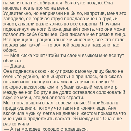
на меня она не собирается, было уже поздно. Она
начала писать прямо на меня.
Удивительно, но неприязни не было, напротив, меня это
заводило, ее горячая струя попадала мне на грудь и
живот, а капли разлетались во все стороны. Я руками
пододвинул ее ноги ближе, дав ей понять, что она может
позволить себе большее. Она писала мне прямо в лицо.
Все принципы, рациональное мышление, все это стало
неважным, какой — то волной разврата накрыло нас
обоих.
— Моя киска хочет чтобы ты своим языком мне все тут
облизал.
— Даааа.
Она поднесла свою киску прямо к моему лицу, было не
очень то удобно, но выбирать не пришлось, она сжала
ногами мою голову и навалилась прямо на лицо. Я
покорно ласкал языком и губами каждый миллиметр
между ее ног. Во рту еще долго оставался солоноватый
вкус ее мочи, это добавляло страсти.
Мы снова вышли в зал, совсем голые. Я прибывал в
предвкушении, потому что так и не кончил еще. Аня
включила музыку, легла на диван и жестом показала что
мне нужно продолжить ласкать ей между ног. Она еще
раз кончила:
— А ты молодец, хорошо стараешься.