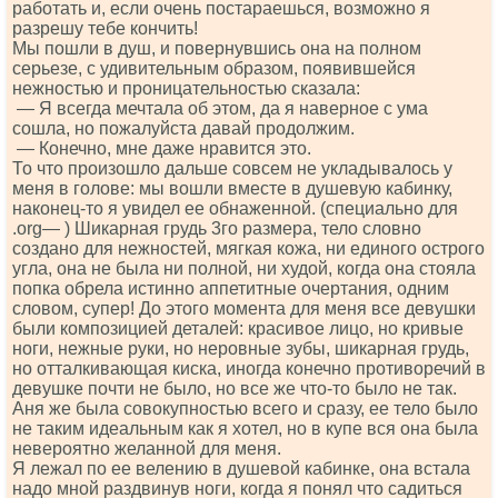
работать и, если очень постараешься, возможно я
разрешу тебе кончить!
Мы пошли в душ, и повернувшись она на полном
серьезе, с удивительным образом, появившейся
нежностью и проницательностью сказала:
— Я всегда мечтала об этом, да я наверное с ума
сошла, но пожалуйста давай продолжим.
— Конечно, мне даже нравится это.
То что произошло дальше совсем не укладывалось у
меня в голове: мы вошли вместе в душевую кабинку,
наконец-то я увидел ее обнаженной. (специально для
.оrg— ) Шикарная грудь 3го размера, тело словно
создано для нежностей, мягкая кожа, ни единого острого
угла, она не была ни полной, ни худой, когда она стояла
попка обрела истинно аппетитные очертания, одним
словом, супер! До этого момента для меня все девушки
были композицией деталей: красивое лицо, но кривые
ноги, нежные руки, но неровные зубы, шикарная грудь,
но отталкивающая киска, иногда конечно противоречий в
девушке почти не было, но все же что-то было не так.
Аня же была совокупностью всего и сразу, ее тело было
не таким идеальным как я хотел, но в купе вся она была
невероятно желанной для меня.
Я лежал по ее велению в душевой кабинке, она встала
надо мной раздвинув ноги, когда я понял что садиться