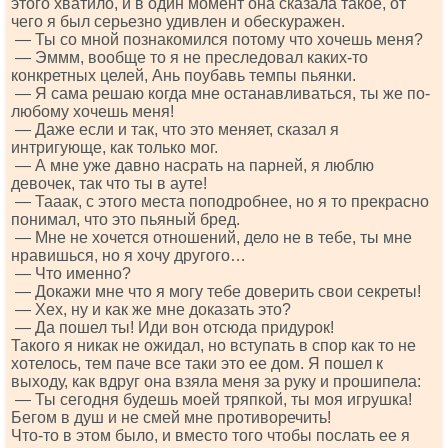
этого хватило, и в один момент она сказала такое, от
чего я был серьезно удивлен и обескуражен.
— Ты со мной познакомился потому что хочешь меня?
— Эммм, вообще то я не преследовал каких-то
конкретных целей, Ань поубавь темпы пьянки.
— Я сама решаю когда мне останавливаться, ты же по-
любому хочешь меня!
— Даже если и так, что это меняет, сказал я
интригующе, как только мог.
— А мне уже давно насрать на парней, я люблю
девочек, так что ты в ауте!
— Тааак, с этого места поподробнее, но я то прекрасно
понимал, что это пьяный бред.
— Мне не хочется отношений, дело не в тебе, ты мне
нравишься, но я хочу другого…
— Что именно?
— Докажи мне что я могу тебе доверить свои секреты!
— Хех, ну и как же мне доказать это?
— Да пошел ты! Иди вон отсюда придурок!
Такого я никак не ожидал, но вступать в спор как то не
хотелось, тем паче все таки это ее дом. Я пошел к
выходу, как вдруг она взяла меня за руку и прошипела:
— Ты сегодня будешь моей тряпкой, ты моя игрушка!
Бегом в душ и не смей мне противоречить!
Что-то в этом было, и вместо того чтобы послать ее я