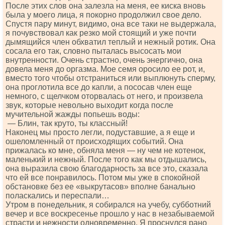
После этих слов она залезла на меня, ее киска вновь
была у моего лица, я покорно продолжил свое дело.
Спустя пару минут, видимо, она все таки не выдержала,
я почувствовал как резко мой стоящий и уже почти
дымящийся член обхватил теплый и нежный ротик. Она
сосала его так, словно пыталась высосать мои
внутренности. Очень страстно, очень энергично, она
довела меня до оргазма. Мое семя оросило ее рот, и,
вместо того чтобы отстраниться или выплюнуть сперму,
она проглотила все до капли, а пососав член еще
немного, с щелчком оторвалась от него, и произвела
звук, которые невольно выходит когда после
мучительной жажды попьешь воды:
— Блин, так круто, ты классный!
Наконец мы просто легли, подуставшие, а я еще и
ошеломленный от происходящих событий. Она
прижалась ко мне, обняла меня — ну чем не котенок,
маленький и нежный. После того как мы отдышались,
она выразила свою благодарность за все это, сказала
что ей все понравилось. Потом мы уже в спокойной
обстановке без ее «выкрутасов» вполне банально
поласкались и переспали…
Утром в понедельник, я собирался на учебу, субботний
вечер и все воскресенье прошло у нас в незабываемой
страсти и нежности одновременно. Я проснулся рано