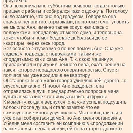
приутихло.
Она позвонила мне субботним вечером, когда я только
пришел с работы и собирался таки отдохнуть. По голосу
было заметно, что она под градусом. Говорила она
сначала непонятно, отрывками, но потом я смог уловить
ее мысль: Аня, именно так ее зовут, напилась с
подружками, неподалеку от моего дома, и теперь она
хочет, чтобы я помог бедолаге добраться до ее
квартиры, через весь город.
Без особого энтузиазма я пошел помочь Ане. Она уже
сидела у подъезда с подружками, такими же
«поддатыми» как и сама Аня. Т. к. свою машину я
припарковал и пригубил немного пива, ехать решил на
такси, которое порадовало оперативностью. Спустя
полчаса мы уже входили в ее квартиру.
Обстановка была мягко говоря удивляющей: дорого, со
вкусом, шикарно. Я помог Ане раздеться, она
отправилась в душ, предварительно попросив меня
купить в магазине что-нибудь выпить и фрукты.
К моменту, когда я вернулся, она уже успела подсушить
волосы после душа, и стало заметно что ее
самочувствие много улучшилось. Мы пообщались и я
уже стал собираться домой, но Аня меня остановила.
Убедив меня составить ей компанию в «продолжении
банкета» мы слегка выпили, ей то на старых дрожжах