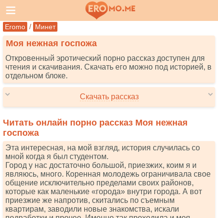
/
Eromo
Минет
Моя нежная госпожа
Откровенный эротический порно рассказ доступен для
чтения и скачивания. Скачать его можно под историей, в
отдельном блоке.
Скачать рассказ
Читать онлайн порно рассказ Моя нежная
госпожа
Эта интересная, на мой взгляд, история случилась со
мной когда я был студентом.
Город у нас достаточно большой, приезжих, коим я и
являюсь, много. Коренная молодежь ограничивала свое
общение исключительно пределами своих районов,
которые как маленькие «города» внутри города. А вот
приезжие же напротив, скитались по съемным
квартирам, заводили новые знакомства, искали
подработки и прочее. Именно так проходила и моя