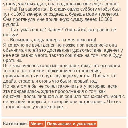
утром, уже выходил, она подошла ко мне еще сонная:
— На! Ты заработал! В следующую субботу чтобы был
тут к 18:00 вечера, опоздаешь, будешь моим туалетом.
Она протянула мне приличную сумму денег, 10.000
рублей.
— Ты с ума сошла? Зачем? Убирай их, все равно не
возьму.
— Возьмешь, ведь теперь ты моя шлюшка!
Я конечно не взял денег, но позже при переписке она
объянила что ей это доставляет удовольствие, а денег у
нее все равно много, так что сошлись на том, что я буду
брать их.
Все закончилось когда мы пришли к тому, что осознали
то что у нас вполне сложившиеся отношения,
привязанность и сопутствующие чувства. Пропал тот
драйв, страсть и огонь что были первый год.
Но на этом я бы не хотел закончить эту историю, если
эта понравилась, ждите продолжения о том, как
однажды подвыпившая Аня решила познакомить меня с
ее лучшей подругой, с которой они встречались. Что из
этого вышло, узнаете позже…
Категория:
Минет
Подчинение и унижение