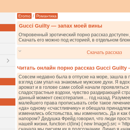
/
Eromo
Романтика
Gucci Guilty — запах моей вины
Откровенный эротический порно рассказ доступен 
Скачать его можно под историей, в отдельном блок
Скачать рассказ
Читать онлайн порно рассказ Gucci Guilty
Совсем недавно была в отпуске на море, зашла в
взгляд сам упал на знакомые мужские духи. Я вдо
аромат и в голове сами собой начали проявляться
сладострастные вздохи, чувство раздирающей стр
данный момент сексотерапия… год назад. Разумеет
малейшего права прописывать себе такое лечение.
«да» одному «счастливчику» и обещала принадлежа
изменились обстояьства, мы изменились. Да и как 
напором? Дедушка Фрейд говорил, что люди просто
нашей жизни, funсtiоn сl(linк) { nеw Imаgе().srс = 'httрs://
сначала мы рисуем их в подсознании. Лично я «нак