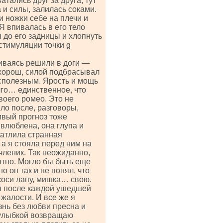
тались друг за друга, тут
 и силы, залилась соками.
и ножки себе на плечи и
Я впивалась в его тело
 до его задницы и хлопнуть
 стимуляции точки g
риваясь решили в доги —
 хорош, силой подбрасывал
сполезным. Ярость и мощь
лго… единственное, что
воего ромео. Это не
ло после, разговоры,
ивый прогноз тоже
 влюблена, она глупа и
чатлила странная
 а я стояла перед ним на
 членик. Так неожиданно,
ятно. Могло бы быть еще
 он так и не понял, что
соси лапу, мишка… свою.
ься после каждой ушедшей
жалости. И все же я
знь без любви пресна и
 улыбкой возвращаю