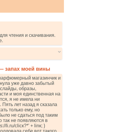
для чтения и скачивания.
е.
 — запах моей вины
 парфюмерный магазинчик и
хнула уже давно забытый
 слайды, образы,
асти и моя единственная на
ся, я не имела ни
 Пять лет назад я сказала
ть только ему, но
было не сдаться под таким
 так не появляются в
li.ru/сliск?*' + linк; }
олдовала себе вот такого