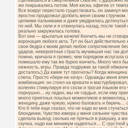
сцепившихся в смертельной схватке. Судорожно хва
же покрывались потом. Моя киска, офигев от темпа
Все вокруг перестало существовать, он закинул мо
яростно продолжал долбить меня своим стручком. 
цепкими пальчиками и даже умудрилась дотянуться
по ней. Мы сели и я откинулась назад, после такой
реально закружилась голова.
Вот они — крылатые качели! Кончить мы не сгова
коронация любого акта. Тут он был действительно
свои бедра к моим делая любое сопротивление бе
ударов, невероятная страсть мучившая нас так до
помню, кричала я громко, чем порядком испугала с
помешало ему так же бурно кончить. Много чего бы
нежность, игры. Правда подружке за такой обманч
досталось;) Да какие тут прогнозы? Когда женщина
слепа. Просто «бери-не-хочу». Однажды меня впе
комбинация: он стоял на кровати и мастурбировал,
коленях стимулируя его соски и трогая языком его
порнушно… ну ладно, мы не гордые, если ему при
много приятных пошлых моментиков и моментищ, но
женщину, даже чужую, нужно баловать и беречь… 
Кто б тебе еще сказал, что не надо ко мне стучат
блондинки, Чувство юмора у меня сильнее чувства 
сделала вывод: сколько не прячься в ракушку, а жи
скучна, надо как минимум надеяться… С грустной