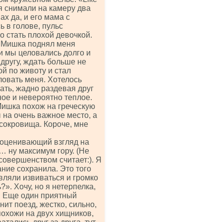
меня снимали на камеру два
х да, и его мама с
 в голове, пульс
 стать плохой девочкой.
. Мишка поднял меня
и мы целовались долго и
другу, ждать больше не
ой по животу и стал
ловать меня. Хотелось
вать, жадно раздевая друг
ное и невероятно теплое.
Мишка похож на греческую
 на очень важное место, а
сокровища. Короче, мне
в оценивающий взгляд на
… ну максимум гору. (Не
 совершенством считает:). Я
ние сохранила. Это того
вляли извиваться и громко
?». Хочу, но я нетерпелка,
ь. Еще один приятный
ит поезд, жестко, сильно,
похожи на двух хищников,