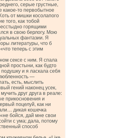
среднего, серые грустные,
е какое-то первобытное
Хоть от мишки косолапого
е того, как тобой
 бесстыдно горящими
ялся в свою берлогу. Мою
уальных фантазии. Я
оры литературы, что б
«что теперь с этим
ном сексе с ним. Я спала
дной простыни, как будто
 подушку и я ласкала себя
влюбленность —
ать, есть, мыслить
ивый гений наконец усек,
 мучить друг друга в реале:
ные прикосновения и
ервый поцелуй, как ни
гали… дикая кошечка
 «не бойся, дай мне свои
сойти с ума; дала, потому
нственный способ
м кружевном белье. «Liке