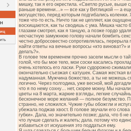
мишку, так я его окрестила. «Светло русые, выше 
раньше времени…» — все как у Ветлицкой — а ещ
могущество, перед которым подгибались коленки. 
тоже что-то есть. Ничто так не цепляет, как ощущени
H
восхищаются, как ты сводишь с ума. Мишка часто
глазами смотрел, как я танцую, а позже гордо удал
ниц
несчастную замужнюю голову начали бомбить секс
ить
честно добросовестно сопротивлялась, перерыла г
найти ответы на вечные вопросы «кто виноват?» и 
делать?».
В голове тем временем прочно засели мысли о тай
голой, что бы мое тело, мои соски касались прохла
очень хотелось его ласки. Руки судорожно сжимали
окончательно съезжая с катушек. Самая жесткая 
надуманная. Мужчина божество, а ты не можешь сп
логично. Через полгодика, уже весной, мой догадл
что я по нему сохну… нет, скорее мокну. Мы начали
цветы на 8 марта, жаркие взгляды, легкие случай
бесконечное море желаний — полное безумство. П
странно, не сложился. Чужие губы обожгли и испу
убежала поджав хвост. В голове звучали его слова
губки». Дала, но значительно позже; дала, что б не 
что лучше сделать и жалеть; дала. потому что еди
избавиться от искушения это поддаться ему.
Я шла сдаваться с большим белым флагом и в бело