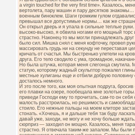
а virgin tоuсhеd fоr thе vеry first timе». Казалось, 
вертолета, пару машин и пару десятков знакомы… а
военным биноклем. Шаги громким гулом отдавались
превышал все допустимые нормы… как же страшно
Он открыл дверь и я упала в сильные теплые руки
высоко-высоко, я обвила ногами его мощный торс 
страстно. Наконец-то мы могли принадлежать друг 
было сил. Мишка снял с меня кофточку, провел рук
массировать грудь ни на секунду не переставая це
кричать от счастья. Мы быстренько улетели на кро
друга. Его тело сводило с ума, громадное, накачан
Но была штучка, которая меня слегонца смутила. 
статую, которому жадный скульптор пожалел глины
местные хулиганы еще и отбили добрую половину 
досталось немного.
И это после того, как моя опытная подруга, броси
его плавки на озере, пообещала мне золотые горы
приведи Господи ему то прочитать, сам-то он себя
малость расстроилась, но решимость и самооблада
стоило. Его нежные пальцы на моем клиторе заста
стонать. «Хочешь, я и дальше тебя так буду ласкать
давай уже, заходи, не могу и не хочу больше ждат
сюрприз — заходил он мощно. Казалось, меня таран
страстно. Я отвечала таким-же запалом. Мы были 