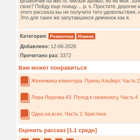
флакончик на место. Милый аромат, но не мой. Зач
свое? Пойду еще поищу… р. s. Простите, дорогие 
этого рассказа вы не получите того удовольствия, 
Это для таких же запутавшихся девчонок как я.
Категория:
Романтика
Измена
Добавлено:
12-06-2026
Прочитано раз:
3372
Вам может понравиться
Женечкина клиентура. Принц Альберт. Часть 2
Лера-Лерочка-43. Поход к гинекологу. Часть 4
Одна на всех. Часть 1: Кристина
Оценить рассказ [
1.1
средн]