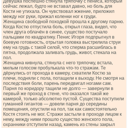
Девушка поспешно стянула тряпочку с пениса, который
сейчас лежал, будто не вставал давно, но боль для
Кости не утихала. Он чувствовал жжение, приложил
между ног руки, прижал коленки ног к груди.
Женщина свободной походкой прошла к другому парню.
Когда Костю отпустила боль, открыл глаза, видел, что
член друга облачён в синее, существо постучало
пальцами по квадратику. Пенис Игоря подпрыгнул в
боевую готовность, отрытая головка выстрелила струи
ему на грудь с такой силой, что сперма расшиблась в
пятна, продолжала заливать грудь, живот, стекала на
пол.
Женщина кивнула, стянула с него тряпочку, встала,
милым голосом пробулькала что-то стражам. Те
дёрнулись от прохода в камеру, схватили Костю за
плечи, подняли с пола, потащили к выходу. Не смотря на
последствия боли, парень передвигал ногами сам.
Парня по коридору тащили не долго — завернули в
первый же проход в стене, что оказался такой же
камерой, только абсолютно пустой. Существа поступили
гуманней гигантов — довели парня до середины
помещения, опустили на пол, так как самостоятельно
Костя стоять не мог. Стражи застыли в проходе лицом к
нему, между ними прошло существо женского пола,
охранники отступили назад, камень из стены закрыл