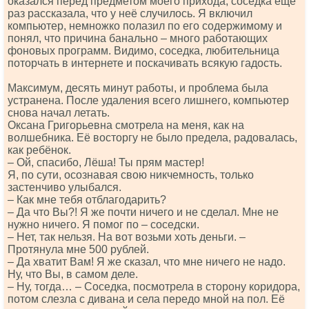
оказался перед предметом моего прихода, соседка ещё
раз рассказала, что у неё случилось. Я включил
компьютер, немножко полазил по его содержимому и
понял, что причина банально – много работающих
фоновых программ. Видимо, соседка, любительница
поторчать в интернете и поскачивать всякую гадость.
Максимум, десять минут работы, и проблема была
устранена. После удаления всего лишнего, компьютер
снова начал летать.
Оксана Григорьевна смотрела на меня, как на
волшебника. Её восторгу не было предела, радовалась,
как ребёнок.
– Ой, спасибо, Лёша! Ты прям мастер!
Я, по сути, осознавая свою никчемность, только
застенчиво улыбался.
– Как мне тебя отблагодарить?
– Да что Вы?! Я же почти ничего и не сделал. Мне не
нужно ничего. Я помог по – соседски.
– Нет, так нельзя. На вот возьми хоть деньги. –
Протянула мне 500 рублей.
– Да хватит Вам! Я же сказал, что мне ничего не надо.
Ну, что Вы, в самом деле.
– Ну, тогда… – Соседка, посмотрела в сторону коридора,
потом слезла с дивана и села передо мной на пол. Её