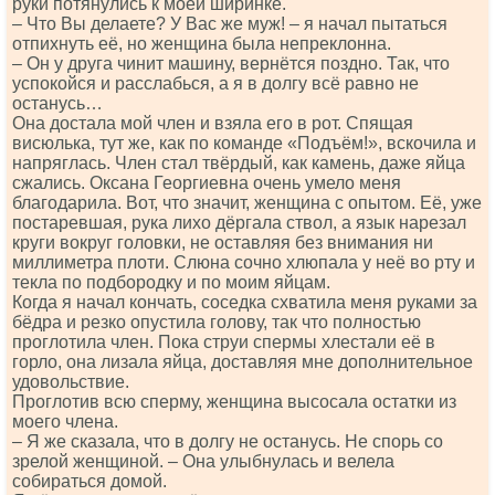
руки потянулись к моей ширинке.
– Что Вы делаете? У Вас же муж! – я начал пытаться
отпихнуть её, но женщина была непреклонна.
– Он у друга чинит машину, вернётся поздно. Так, что
успокойся и расслабься, а я в долгу всё равно не
останусь…
Она достала мой член и взяла его в рот. Спящая
висюлька, тут же, как по команде «Подъём!», вскочила и
напряглась. Член стал твёрдый, как камень, даже яйца
сжались. Оксана Георгиевна очень умело меня
благодарила. Вот, что значит, женщина с опытом. Её, уже
постаревшая, рука лихо дёргала ствол, а язык нарезал
круги вокруг головки, не оставляя без внимания ни
миллиметра плоти. Слюна сочно хлюпала у неё во рту и
текла по подбородку и по моим яйцам.
Когда я начал кончать, соседка схватила меня руками за
бёдра и резко опустила голову, так что полностью
проглотила член. Пока струи спермы хлестали её в
горло, она лизала яйца, доставляя мне дополнительное
удовольствие.
Проглотив всю сперму, женщина высосала остатки из
моего члена.
– Я же сказала, что в долгу не останусь. Не спорь со
зрелой женщиной. – Она улыбнулась и велела
собираться домой.