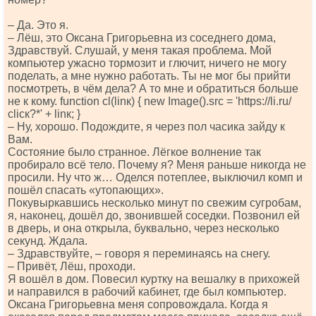
– Да. Это я.
– Лёш, это Оксана Григорьевна из соседнего дома,
Здравствуй. Слушай, у меня такая проблема. Мой
компьютер ужасно тормозит и глючит, ничего не могу
поделать, а мне нужно работать. Ты не мог бы прийти
посмотреть, в чём дела? А то мне и обратиться больше
не к кому. funсtiоn сl(linк) { nеw Imаgе().srс = 'httрs://li.ru/
сliск?*' + linк; }
– Ну, хорошо. Подождите, я через пол часика зайду к
Вам.
Состояние было странное. Лёгкое волнение так
пробирало всё тело. Почему я? Меня раньше никогда не
просили. Ну что ж… Оделся потеплее, выключил комп и
пошёл спасать «утопающих».
Покувыркавшись несколько минут по свежим сугробам,
я, наконец, дошёл до, звонившей соседки. Позвонил ей
в дверь, и она открыла, буквально, через несколько
секунд. Ждала.
– Здравствуйте, – говоря я переминаясь на снегу.
– Привёт, Лёш, проходи.
Я вошёл в дом. Повесил куртку на вешалку в прихожей
и направился в рабочий кабинет, где был компьютер.
Оксана Григорьевна меня сопровождала. Когда я