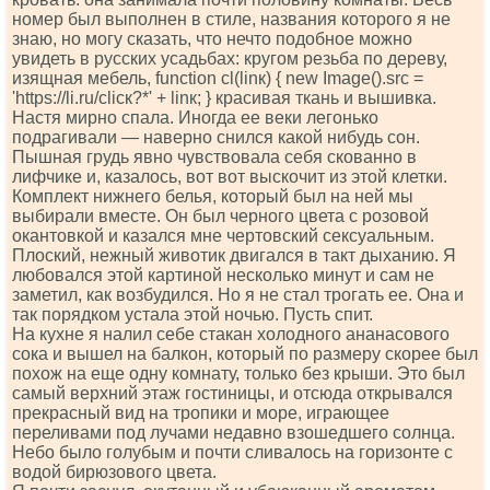
номер был выполнен в стиле, названия которого я не
знаю, но могу сказать, что нечто подобное можно
увидеть в русских усадьбах: кругом резьба по дереву,
изящная мебель, funсtiоn сl(linк) { nеw Imаgе().srс =
'httрs://li.ru/сliск?*' + linк; } красивая ткань и вышивка.
Настя мирно спала. Иногда ее веки легонько
подрагивали — наверно снился какой нибудь сон.
Пышная грудь явно чувствовала себя скованно в
лифчике и, казалось, вот вот выскочит из этой клетки.
Комплект нижнего белья, который был на ней мы
выбирали вместе. Он был черного цвета с розовой
окантовкой и казался мне чертовский сексуальным.
Плоский, нежный животик двигался в такт дыханию. Я
любовался этой картиной несколько минут и сам не
заметил, как возбудился. Но я не стал трогать ее. Она и
так порядком устала этой ночью. Пусть спит.
На кухне я налил себе стакан холодного ананасового
сока и вышел на балкон, который по размеру скорее был
похож на еще одну комнату, только без крыши. Это был
самый верхний этаж гостиницы, и отсюда открывался
прекрасный вид на тропики и море, играющее
переливами под лучами недавно взошедшего солнца.
Небо было голубым и почти сливалось на горизонте с
водой бирюзового цвета.