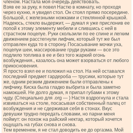
членом. Настала моя очередь действовать.
Взяв ее за руку, я повел Настю в комнату, но проходя
через кухню, я увидел стол. Он стоял прямо посередине.
Большой, с железными ножками и стеклянной крышкой.
Надеюсь, стекло выдержит, — думал я уже прислонив ее
попой к этому элементу мебели и слившись с ней в
страстном поцелуе. Руки скользили по ее спине и легким
движением расстегнули лифчик, который тут же был
отправлен куда то в сторону. Посасывание мочки уха,
поцелуи шеи, массирование груди руками — все это
подлило топлива в ее и без того жаркий огонь
возбуждения., казалось она может взорваться от любого
прикосновения.
Я просто взял ее и положил на стол. На ней оставался
последний предмет гардероба — трусики, которые тут
же, одним резким движением были отправлены к
лифчику. Киска была гладко выбрита и была заметно
намокшей. Не долго думая, я припал губами к этому
чуду. (Специально для .оrg — ) Настя вздрогнула и стала
извиваться на столе, посасывая собственный палец от
возбуждения и не сдерживая себя в стонах. Вкус
девушки трудно передать словами, но парни меня
поймут: он похож на райский нектар, который хочется
ощущать на губах снова и снова.
Тем временем, я не стал доводить ее до оргазма. Мой