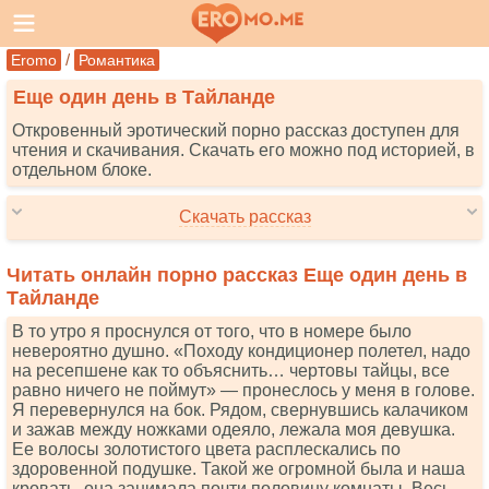
/
Eromo
Романтика
Еще один день в Тайланде
Откровенный эротический порно рассказ доступен для
чтения и скачивания. Скачать его можно под историей, в
отдельном блоке.
Скачать рассказ
Читать онлайн порно рассказ Еще один день в
Тайланде
В то утро я проснулся от того, что в номере было
невероятно душно. «Походу кондиционер полетел, надо
на ресепшене как то объяснить… чертовы тайцы, все
равно ничего не поймут» — пронеслось у меня в голове.
Я перевернулся на бок. Рядом, свернувшись калачиком
и зажав между ножками одеяло, лежала моя девушка.
Ее волосы золотистого цвета расплескались по
здоровенной подушке. Такой же огромной была и наша
кровать. она занимала почти половину комнаты. Весь