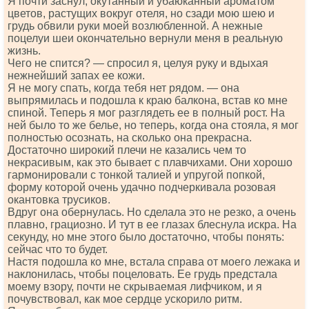
Я почти заснул, окутанный и убаюканный ароматом
цветов, растущих вокруг отеля, но сзади мою шею и
грудь обвили руки моей возлюбленной. А нежные
поцелуи шеи окончательно вернули меня в реальную
жизнь.
Чего не спится? — спросил я, целуя руку и вдыхая
нежнейший запах ее кожи.
Я не могу спать, когда тебя нет рядом. — она
выпрямилась и подошла к краю балкона, встав ко мне
спиной. Теперь я мог разглядеть ее в полный рост. На
ней было то же белье, но теперь, когда она стояла, я мог
полностью осознать, на сколько она прекрасна.
Достаточно широкий плечи не казались чем то
некрасивым, как это бывает с плавчихами. Они хорошо
гармонировали с тонкой талией и упругой попкой,
форму которой очень удачно подчеркивала розовая
окантовка трусиков.
Вдруг она обернулась. Но сделала это не резко, а очень
плавно, грациозно. И тут в ее глазах блеснула искра. На
секунду, но мне этого было достаточно, чтобы понять:
сейчас что то будет.
Настя подошла ко мне, встала справа от моего лежака и
наклонилась, чтобы поцеловать. Ее грудь предстала
моему взору, почти не скрываемая лифчиком, и я
почувствовал, как мое сердце ускорило ритм.