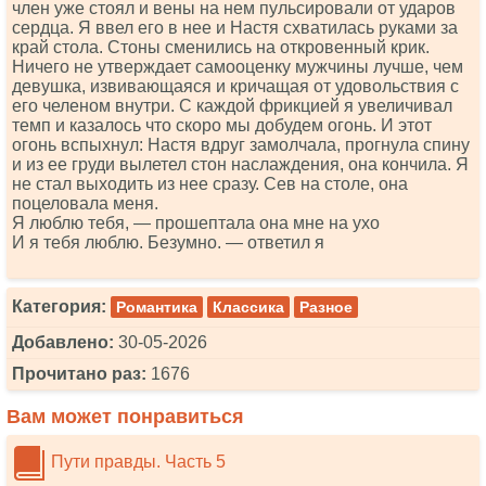
член уже стоял и вены на нем пульсировали от ударов
сердца. Я ввел его в нее и Настя схватилась руками за
край стола. Стоны сменились на откровенный крик.
Ничего не утверждает самооценку мужчины лучше, чем
девушка, извивающаяся и кричащая от удовольствия с
его челеном внутри. С каждой фрикцией я увеличивал
темп и казалось что скоро мы добудем огонь. И этот
огонь вспыхнул: Настя вдруг замолчала, прогнула спину
и из ее груди вылетел стон наслаждения, она кончила. Я
не стал выходить из нее сразу. Сев на столе, она
поцеловала меня.
Я люблю тебя, — прошептала она мне на ухо
И я тебя люблю. Безумно. — ответил я
Категория:
Романтика
Классика
Разное
Добавлено:
30-05-2026
Прочитано раз:
1676
Вам может понравиться
Пути правды. Часть 5