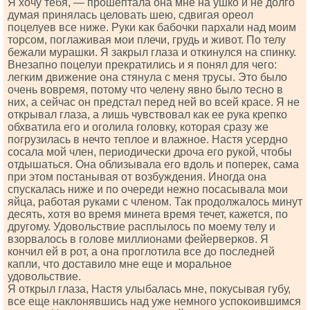
Я хочу тебя, — прошептала она мне на ушко и не долго
думая принялась целовать шею, сдвигая ореол
поцелуев все ниже. Руки как бабочки пархали над моим
торсом, поглаживая мои плечи, грудь и живот. По телу
бежали мурашки. Я закрыл глаза и откинулся на спинку.
Внезапно поцелуи прекратились и я понял для чего:
легким движение она стянула с меня трусы. Это было
очень вовремя, потому что челену явно было тесно в
них, а сейчас он предстал перед ней во всей красе. Я не
открывал глаза, а лишь чувствовал как ее рука крепко
обхватила его и оголила головку, которая сразу же
погрузилась в нечто теплое и влажное. Настя усердно
сосала мой член, периодически дроча его рукой, чтобы
отдышаться. Она облизывала его вдоль и поперек, сама
при этом постанывая от возбуждения. Иногда она
спускалась ниже и по очереди нежно посасывала мои
яйца, работая руками с членом. Так продолжалось минут
десять, хотя во время минета время течет, кажется, по
другому. Удовольствие расплылось по моему телу и
взорвалось в голове миллионами фейерверков. Я
кончил ей в рот, а она проглотила все до последней
капли, что доставило мне еще и моральное
удовольствие.
Я открыл глаза, Настя улыбалась мне, покусывая губу,
все еще наклонявшись над уже немного успокоившимся