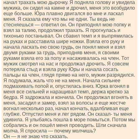
начал трахать мою дырочку. Я подняла голову и увидела
мужика, он сидел на камне и дрочил, меня это возбудило
еще больше. Юра плавно двигался во мне и ласкал
меня. Я сказала ему что мы не одни. Ты ведь не
стесняешься — ответил он. Он приподнял мою попку и
взял за талию, продолжил трахать. Я прогнулась и
тихонько постанывал. Он сбавил темп и я выпрямилась
на руках и расставила шире ножки. Взяла его руку и
начала ласкать ею свою грудь, он понял меня и взял
двумя руками за грудь, приподняв меня, я своими
руками взяла его за попу и насаживалась на член. Тот
мужик смотрел на нас и продолжал дрочить. Я совсем
потеряла стыд и взяла руку Юры и начала сосать
пальцы ка член, глядя прямо на него, мужик разрядился.
Я подумала, жаль что не на меня. Начала сильнее
подмахивать попой и, опустилась вниз. Юрка вгонял в
меня все сильней и наращивал темп, держа крепко за
бедра. Я задрожала и кончила. Он продолжал вгонять в
меня, засадил и замер, взял за волосы и еще жестче
вогнал несколько раз, начал кончать, вдалбливая еще
глубже. Отпустил меня и лег рядом. Он сказал- ты меня
удивила. Я улыбаясь пошла в море помыться. Потом мы
собрались и он пошёл меня проводить. Шли сначала
молча. Я спросила — почему молчишь?
Он — я не знаю что сказать.