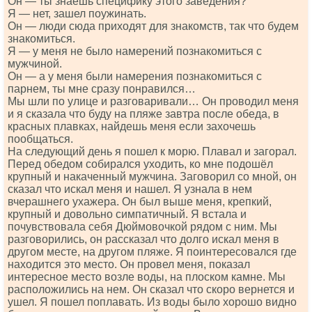
Он — ты знаешь специфику этого заведения?
Я — нет, зашел поужинать.
Он — люди сюда приходят для знакомств, так что будем
знакомиться.
Я — у меня не было намерений познакомиться с
мужчиной.
Он — а у меня были намерения познакомиться с
парнем, ты мне сразу понравился…
Мы шли по улице и разговаривали… Он проводил меня
и я сказала что буду на пляже завтра после обеда, в
красных плавках, найдешь меня если захочешь
пообщаться.
На следующий день я пошел к морю. Плавал и загорал.
Перед обедом собирался уходить, ко мне подошёл
крупный и накаченный мужчина. Заговорил со мной, он
сказал что искал меня и нашел. Я узнала в нем
вчерашнего ухажера. Он был выше меня, крепкий,
крупный и довольно симпатичный. Я встала и
почувствовала себя Дюймовочкой рядом с ним. Мы
разговорились, он рассказал что долго искал меня в
другом месте, на другом пляже. Я поинтересовался где
находится это место. Он провел меня, показал
интересное место возле воды, на плоском камне. Мы
расположились на нем. Он сказал что скоро вернется и
ушел. Я пошел поплавать. Из воды было хорошо видно