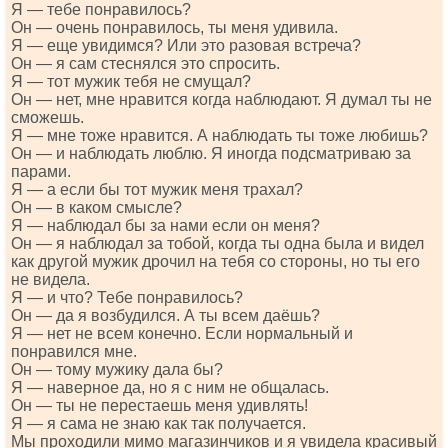
Я — тебе понравилось?
Он — очень понравилось, ты меня удивила.
Я — еще увидимся? Или это разовая встреча?
Он — я сам стеснялся это спросить.
Я — тот мужик тебя не смущал?
Он — нет, мне нравится когда наблюдают. Я думал ты не
сможешь.
Я — мне тоже нравится. А наблюдать ты тоже любишь?
Он — и наблюдать люблю. Я иногда подсматриваю за
парами.
Я — а если бы тот мужик меня трахал?
Он — в каком смысле?
Я — наблюдал бы за нами если он меня?
Он — я наблюдал за тобой, когда ты одна была и видел
как другой мужик дрочил на тебя со стороны, но ты его
не видела.
Я — и что? Тебе понравилось?
Он — да я возбудился. А ты всем даёшь?
Я — нет не всем конечно. Если нормальный и
понравился мне.
Он — тому мужику дала бы?
Я — наверное да, но я с ним не общалась.
Он — ты не перестаешь меня удивлять!
Я — я сама не знаю как так получается.
Мы проходили мимо магазинчиков и я увидела красивый