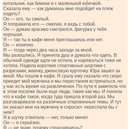
купальник, как бикини и с маленькой юбочкой.
Сказала ему — как думаешь мне подойдет на пляж
ходить?
Он — ого, ты смелый.
Я поправила его — смелая, я ведь с тобой.
Он — думаю красиво смотрелся, фигурка у тебя
хорошая.
Я — так ты в кафе меня приглашаешь или нет.
Он — конечно.
Я — тогда через два часа заходи за мной.
Мы разошлись. Я приняла душ и думала что одеть. В
обычной одежде идти не хотела, и наряжаться тоже не
хотела. Надела короткие спортивные шортики с
разрезами, маечку, джинсовую курточку. Юра зашёл за
мной. Мы пошли в кафе. Я сразу ему сказала что скоро
приедет мой мужчина и мы перестанем встречаться, но
у нас есть время на развлечения. По пути я заметила что
в этом поселке были еще люди, такие как мы. И поняла
что и кафе такое, когда туда пришла второй раз. Мы
разговаривали на различные откровенные темы. И тут
он указал мне на мужчину и спросил- переспала бы с
ним?
Я в шутку ответила — нет, только минет.
Он — я серьёзно.
Я — не знаю, почему спрашиваешь?