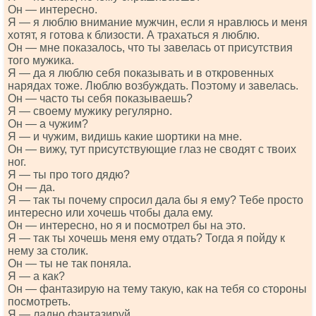
Он — интересно.
Я — я люблю внимание мужчин, если я нравлюсь и меня
хотят, я готова к близости. А трахаться я люблю.
Он — мне показалось, что ты завелась от присутствия
того мужика.
Я — да я люблю себя показывать и в откровенных
нарядах тоже. Люблю возбуждать. Поэтому и завелась.
Он — часто ты себя показываешь?
Я — своему мужику регулярно.
Он — а чужим?
Я — и чужим, видишь какие шортики на мне.
Он — вижу, тут присутствующие глаз не сводят с твоих
ног.
Я — ты про того дядю?
Он — да.
Я — так ты почему спросил дала бы я ему? Тебе просто
интересно или хочешь чтобы дала ему.
Он — интересно, но я и посмотрел бы на это.
Я — так ты хочешь меня ему отдать? Тогда я пойду к
нему за столик.
Он — ты не так поняла.
Я — а как?
Он — фантазирую на тему такую, как на тебя со стороны
посмотреть.
Я — ладно фантазируй.