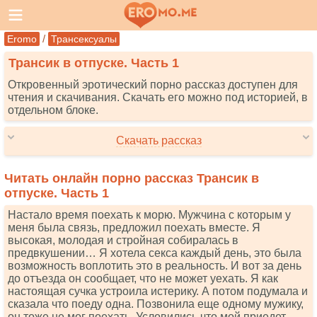
/
Eromo
Трансексуалы
Трансик в отпуске. Часть 1
Откровенный эротический порно рассказ доступен для
чтения и скачивания. Скачать его можно под историей, в
отдельном блоке.
Скачать рассказ
Читать онлайн порно рассказ Трансик в
отпуске. Часть 1
Настало время поехать к морю. Мужчина с которым у
меня была связь, предложил поехать вместе. Я
высокая, молодая и стройная собиралась в
предвкушении… Я хотела секса каждый день, это была
возможность воплотить это в реальность. И вот за день
до отъезда он сообщает, что не может уехать. Я как
настоящая сучка устроила истерику. А потом подумала и
сказала что поеду одна. Позвонила еще одному мужику,
он тоже не мог поехать. Условились что мой приедет