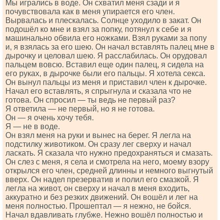
Мы игрались в воде. Он схватил меня сзади и я
почувствовала как в меня упирается его член.
Вырвалась и плескалась. Солнце уходило в закат. Он
подошёл ко мне и взял за попку, потянул к себе и я
машинально обвила его ножками. Взял руками за попу
и, я взялась за его шею. Он начал вставлять палец мне в
дырочку и целовал шею. Я расслабилась. Он орудовал
пальцем вовсю. Вставил еще один палец, я сидела на
его руках, в дырочке были его пальцы. Я хотела секса.
Он вынул пальцы из меня и приставил член к дырочке.
Начал его вставлять, я спрыгнула и сказала что не
готова. Он спросил — ты ведь не первый раз?
Я ответила — не первый, но я не готова.
Он — я очень хочу тебя.
Я — не в воде.
Он взял меня на руки и вынес на берег. Я легла на
подстилку животиком. Он сразу лег сверху и начал
ласкать. Я сказала что нужно предохраняться и смазать.
Он слез с меня, я села и смотрела на него, моему взору
открылся его член, средней длинны и немного выгнутый
вверх. Он надел презерватив и полил его смазкой. Я
легла на живот, он сверху и начал в меня входить,
аккуратно и без резких движений. Он вошёл и лег на
меня полностью. Прошептал — я нежно, не бойся.
Начал вдавливать глубже. Нежно вошёл полностью и