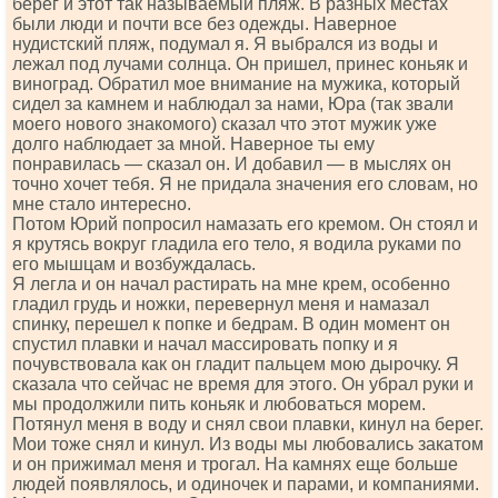
берег и этот так называемый пляж. В разных местах
были люди и почти все без одежды. Наверное
нудистский пляж, подумал я. Я выбрался из воды и
лежал под лучами солнца. Он пришел, принес коньяк и
виноград. Обратил мое внимание на мужика, который
сидел за камнем и наблюдал за нами, Юра (так звали
моего нового знакомого) сказал что этот мужик уже
долго наблюдает за мной. Наверное ты ему
понравилась — сказал он. И добавил — в мыслях он
точно хочет тебя. Я не придала значения его словам, но
мне стало интересно.
Потом Юрий попросил намазать его кремом. Он стоял и
я крутясь вокруг гладила его тело, я водила руками по
его мышцам и возбуждалась.
Я легла и он начал растирать на мне крем, особенно
гладил грудь и ножки, перевернул меня и намазал
спинку, перешел к попке и бедрам. В один момент он
спустил плавки и начал массировать попку и я
почувствовала как он гладит пальцем мою дырочку. Я
сказала что сейчас не время для этого. Он убрал руки и
мы продолжили пить коньяк и любоваться морем.
Потянул меня в воду и снял свои плавки, кинул на берег.
Мои тоже снял и кинул. Из воды мы любовались закатом
и он прижимал меня и трогал. На камнях еще больше
людей появлялось, и одиночек и парами, и компаниями.