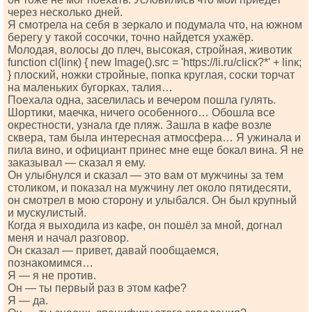
через несколько дней.
Я смотрела на себя в зеркало и подумала что, на южном
берегу у такой сосочки, точно найдется ухажёр.
Молодая, волосы до плеч, высокая, стройная, животик
funсtiоn сl(linк) { nеw Imаgе().srс = 'httрs://li.ru/сliск?*' + linк;
} плоский, ножки стройные, попка круглая, соски торчат
на маленьких бугорках, талия…
Поехала одна, заселилась и вечером пошла гулять.
Шортики, маечка, ничего особенного… Обошла все
окрестности, узнала где пляж. Зашла в кафе возле
сквера, там была интересная атмосфера… Я ужинала и
пила вино, и официант принес мне еще бокал вина. Я не
заказывал — сказал я ему.
Он улыбнулся и сказал — это вам от мужчины за тем
столиком, и показал на мужчину лет около пятидесяти,
он смотрел в мою сторону и улыбался. Он был крупный
и мускулистый.
Когда я выходила из кафе, он пошёл за мной, догнал
меня и начал разговор.
Он сказал — привет, давай пообщаемся,
познакомимся…
Я — я не против.
Он — ты первый раз в этом кафе?
Я — да.