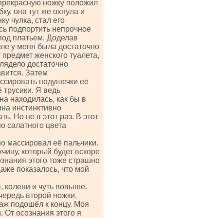
, прекрасную ножку положил
ку, она тут же охнула и
у чулка, стал его
сь подпортить непрочное
 под платьем. Доделав
еле у меня была достаточно
 предмет женского туалета,
глядело достаточно
авится. Затем
ссировать подушечки её
 трусики. Я ведь
на находилась, как бы в
ина инстинктивно
ь. Но не в этот раз. В этот
но салатного цвета
сно массировал её пальчики.
жчину, который будет вскоре
сознания этого тоже страшно
аже показалось, что мой
, колени и чуть повыше.
чередь второй ножки.
аж подошёл к концу. Моя
. От осознания этого я