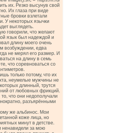
знить их. Резко высунув свой
но. Их глаза при виде
тные бровки взлетали
и. У некоторых язычки
удет выглядеть.
ую говорили, что желают
мой язык был надеждой и
овал длину моего очень
ом возбуждении, едва
да не мерял его размер. И
ываться на длину в семь
те, что соревноваться со
антиметров.
шь только потому, что их
акта, неумелые мужчины не
 которых длинный, трутся
ений от любовных фрикций.
 то, что они недополучали
однократно, разъярёнными
тому же альбинос. Мои
етанной коже лица, но
иятных минут в детстве.
и ненавидели за мою