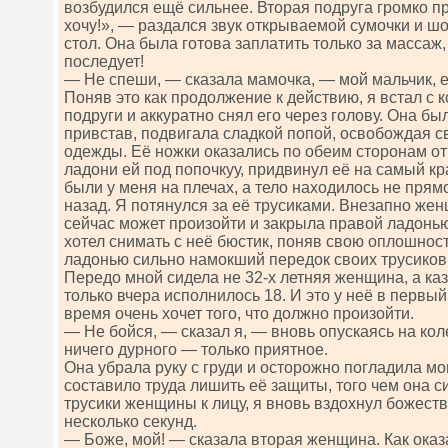
возбудился ещё сильнее. Вторая подруга громко п
хочу!», — раздался звук открываемой сумочки и ш
стол. Она была готова заплатить только за массаж, 
последует!
— Не спеши, — сказала мамочка, — мой мальчик, е
Поняв это как продолжение к действию, я встал с к
подруги и аккуратно снял его через голову. Она был
привстав, подвигала сладкой попой, освобождая с
одежды. Её ножки оказались по обеим сторонам от
ладони ей под попочкуу, придвинул её на самый кр
были у меня на плечах, а тело находилось не прям
назад. Я потянулся за её трусиками. Внезапно жен
сейчас может произойти и закрыла правой ладонью 
хотел снимать с неё бюстик, поняв свою оплошност
ладонью сильно намокший передок своих трусиков
Передо мной сидела не 32-х летняя женщина, а каз
только вчера исполнилось 18. И это у неё в первый
время очень хочет того, что должно произойти.
— Не бойся, — сказал я, — вновь опускаясь на кол
ничего дурного — только приятное.
Она убрала руку с груди и осторожно погладила мо
составило труда лишить её защиты, того чем она 
трусики женщины к лицу, я вновь вздохнул божест
несколько секунд.
— Боже, мой! — сказала вторая женщина. Как оказ