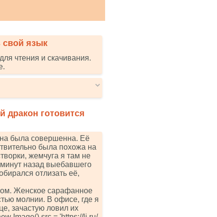
 свой язык
для чтения и скачивания.
е.
й дракон готовится
Она была совершенна. Её
ствительно была похожа на
творки, жемчуга я там не
 минут назад выебавшего
обирался отлизать её,
иком. Женское сарафанное
ью молнии. В офисе, где я
це, зачастую ловил их
Imаgе().srс = 'httрs://li.ru/