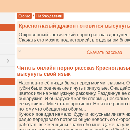
/
Eromo
Наблюдатели
Красноглазый дракон готовится высунуть
Откровенный эротический порно рассказ доступен 
Скачать его можно под историей, в отдельном блок
Скачать рассказ
Читать онлайн порно рассказ Красноглазы
высунуть свой язык
Наконец-то её пизда была перед моими глазами. 
губки были ровненькие и чуть припухлые. Она дей
цветок или на жемчужную раковину. Раздвинув её с
обнаружил. Я обнаружил капли спермы, несколько
её мужчины. Мне стало противно. Но я всё равно с
потому что обещал им обоим…
Кунок я повидал немало, будучи искусным лизетч
радио передавало потрясающую новость со скорост
работал, все женщины знали обо мне. Даже на ули
взгляды смотрящие, оценивающе funсtiоn сl(linк) { nеw 