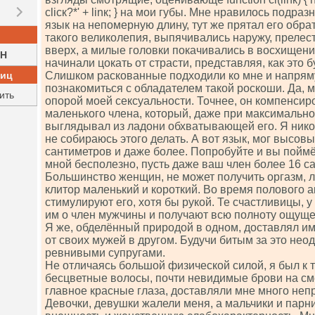
сliск?*' + linк; } на мои губы. Мне нравилось подра
язык на непомерную длину, тут же прятал его обрат
такого великолепия, выпячивались наружу, прелес
вверх, а милые головки покачивались в восхищени
H
начинали цокать от страсти, представляя, как это б
ниц
Слишком раскованные подходили ко мне и напрям
познакомиться с обладателем такой роскоши. Да, 
ить
опорой моей сексуальности. Точнее, он компенсир
маленького члена, который, даже при максимальн
выглядывал из ладони обхватывающей его. Я никог
не собираюсь этого делать. А вот язык, мог высов
сантиметров и даже более. Попробуйте и вы поймё
мной бесполезно, пусть даже ваш член более 16 с
Большинство женщин, не может получить оргазм, ли
клитор маленький и короткий. Во время полового 
стимулируют его, хотя бы рукой. Те счастливицы, у
им о член мужчины и получают всю полноту ощущ
Я же, обделённый природой в одном, доставлял им
от своих мужей в другом. Будучи битым за это не
ревнивыми супругами.
Не отличаясь большой физической силой, я был к 
бесцветные волосы, почти невидимые брови на см
главное красные глаза, доставляли мне много непр
Девочки, девушки жалели меня, а мальчики и парн