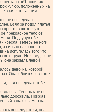
рошептала: «Я тоже так
орох купюр, положенных на
не зная, что за этим
щё не всё сделал.
олен. Взял за подол платья
а просто в шоке, чуть
воё прекрасное тело от
 меня. Подсунув обе
ай кресла. Теперь её ноги
о, а сильно наклонено
щина испугалась того что
свою грудь. Но я ведь и не
ь, она закрыла левой
.
алось девочка, которой
 раз. Она и боится и в тоже
ени, — я не сделаю тебе
и волосы. Теперь мне не
сильно дорожила. Прижав
венный запах и замер на
алось впоследствии, она