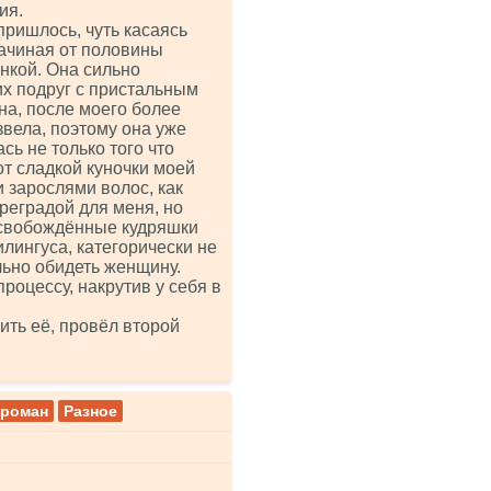
ия.
пришлось, чуть касаясь
ачиная от половины
нкой. Она сильно
оих подруг с пристальным
на, после моего более
звела, поэтому она уже
сь не только того что
 от сладкой куночки моей
и зарослями волос, как
реградой для меня, но
освобождённые кудряшки
лингуса, категорически не
ьно обидеть женщину.
оцессу, накрутив у себя в
ить её, провёл второй
 роман
Разное