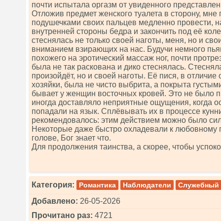
почти испытала оргазм от увиденного представлен
Отложив предмет женского туалета в сторону, мне 
подушечками своих пальцев медленно провести, н
внутренней стороны бедра и закончить под её коле
стеснялась не только своей наготы, меня, но и св
вниманием взирающих на нас. Будучи немного пья
похожего на эротический массаж ног, почти протре
была не так раскована и дико стеснялась. Стесняла
произойдёт, но и своей наготы. Её пися, в отличие
хозяйки, была не чисто выбрита, а покрыта густым
бывает у женщин восточных кровей. Это не было п
иногда доставляло неприятные ощущения, когда 
попадали на язык. Сплёвывать их в процессе кунни
рекомендовалось: этим действием можно было сил
Некоторые даже быстро охладевали к любовному пр
голове, Бог знает что.
Для продолжения таинства, а скорее, чтобы успоко
Категория:
Романтика
Наблюдатели
Служебный
Добавлено:
26-05-2026
Прочитано раз:
4721