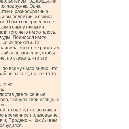
довольствием. Однажды, на
ших подружек. Одна
питки и разнообразные
льном подпитии. Хозяйка
уги. Я был совершенно не
такими симпатичными
ли того чего им хотелось.
чуды. Подносил им то
бые их прихоти. Та
аявила, что от её работы у
озяйки позволения, чтобы
, но сказала, что это
 по всему было видно, что
й не за секс, но за что-то
ысячи.
а.
достав две тысячные
тола, скинула свои изящные
ль.
ей голове тут же возникла
 во временное пользование.
чи. Продано!». Как бы вам
возбудился.