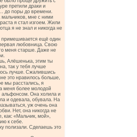
е было проще дружить с
туре претили драки и
… до поры до времени.
 мальчиков, мне с ними
раста я стал изгоем. Жили
отца я не знал и никогда не
ам примешивается ещё один
 первая любовница. Свою
го меня старше. Даже не
и.
шь, Алёшенька, этим ты
а, так у тебя лучше
лось лучше. Сжалившись
мне это нравилось больше,
ре мы расстались, я
ла меня более молодой
я альфонсом. Она холила и
ла и одевала, обувала. На
казываться, уж очень она
ви. Нет, она никогда не
, как: «Мальчик, мой»,
ию к себе.
ку полизали. Сделаешь это