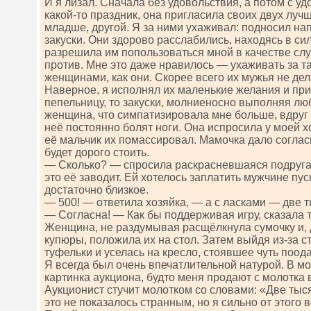
И я лизал. Сначала без удовольствия, а потом с у
какой-то праздник, она пригласила своих двух луч
младше, другой. Я за ними ухаживал: подносил на
закуски. Они здорово расслабились, находясь в си
разрешила им попользоваться мной в качестве сл
против. Мне это даже нравилось — ухаживать за 
женщинами, как они. Скорее всего их мужья не дела
Наверное, я исполнял их маленькие желания и при
пепельницу, то закуски, молниеносно выполняя лю
женщина, что симпатизировала мне больше, вдруг з
неё постоянно болят ноги. Она испросила у моей х
её мальчик их помассировал. Мамочка дало согласие
будет дорого стоить.
— Сколько? — спросила раскрасневшаяся подруга,
это её заводит. Ей хотелось заплатить мужчине пуска
достаточно близкое.
— 500! — ответила хозяйка, — а с ласками — две т
— Согласна! — Как бы поддерживая игру, сказала т
Женщина, не раздумывая расщёлкнула сумочку и, 
купюры, положила их на стол. Затем выйдя из-за с
туфельки и уселась на кресло, стоявшее чуть поода
Я всегда был очень впечатлительной натурой. В мо
картинка аукциона, будто меня продают с молотка
Аукционист стучит молотком со словами: «Две тыся
это не показалось странным, но я сильно от этого 