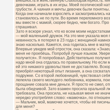
внешность и женственную слабохарактерность. Мн
девочками, играть в их игры. Моей поэтической на
грубости. А чаяния и мечты девочек были понятны
Когда они начинали взрослеть и засматривались на
становилось не по пути. Во время переломного воз
мы вместе с мамой, скорее бедно, чем богато. Про 
спрашивал.
Зато я вскоре узнал, что ко всем моим недостатк
— мой маленький дружок. На это мне указала моя
невинность я потерял в 23 года с женщиной намно
знаю насколько. Кажется, она годилась мне в матер
Впервые увидев мой отросток, она сказала: «Знае
меня не проебёшь. Попробуй лучше языком. Уверен
получится». Я попробовал. Действительно получи
надо мной она отдалась по правильному. Но если 
ей это никакого удовольствия не доставляло. Вско
приобрёл некоторый опыт лизания, а она сосвата
подружке. Со второй любовницей, чувствовал себ
лелеяла своего молодого любовника, кормила, пои
прощание совала мне деньги. Я просто не смел, от
была обидчивой. Зато взамен просила оральной люб
требовала. Она просила, не называя меня не иначе
нередко употребляя слово: «мамочка», по отношен
— Мальчик, мой, мамочке хочется, чтобы её писичь
для меня?