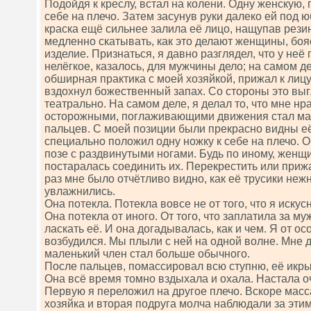
Подойдя к креслу, встал на колени. Одну женскую
себе на плечо. Затем засунув руки далеко ей под юб
краска ещё сильнее залила её лицо, нащупав резинк
медленно скатывать, как это делают женщины, боя
изделие. Признаться, я давно разглядел, что у неё
нелёгкое, казалось, для мужчины дело; на самом д
обширная практика с моей хозяйкой, прижал к лицу
вздохнул божественный запах. Со стороны это вы
театрально. На самом деле, я делал то, что мне нр
осторожными, поглаживающими движения стал ма
пальцев. С моей позиции были прекрасно видны её
специально положил одну ножку к себе на плечо. О
позе с раздвинутыми ногами. Будь по иному, женщ
постаралась соединить их. Перекрестить или прижат
раз мне было отчётливо видно, как её трусики неж
увлажнились.
Она потекла. Потекла вовсе не от того, что я иску
Она потекла от иного. От того, что заплатила за му
ласкать её. И она догадывалась, как и чем. Я от о
возбудился. Мы плыли с ней на одной волне. Мне д
маленький член стал больше обычного.
После пальцев, помассировал всю ступню, её икры
Она всё время томно вздыхала и охала. Настала о
Первую я переложил на другое плечо. Вскоре масс
хозяйка и вторая подруга молча наблюдали за этим