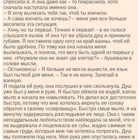
спросила я. А она даже как – то покраснела, хотя
сначала наступала именно она.
– Я хочу вылизать тебя так, чтоб ты кончила.
– А сама кончить не хочешь? – меня уже все больше
веселила эта ситуация.
– Хочу, но ты первая. Точнее я первая! – в ее голосе
слышался вызов. И она тут же убрала душ и приникла
губами. Я поставила одну ногу на край ванны, чтоб ей
было удобнее. По тому как она начала меня
вылизывать, я поняла, что могу быть одной из первых у
нее. «Неужели она не знает где клитор?» – бушевали в
голове мысли.
– Остановись! – Я больше не могла вынести, ее язык
был пыткой для меня. – Так я не кончу. Залезай в
ванную.
Я подала ей руку, она послушно в нее скользнула. Душ
уже был у меня в руке. Я быстро облила ее водой, взяла
мыло и начала ее намыливать. Но делал все достаточно
быстро, потому что мне хотелось вернуть ее голову
обратно к своему «сокровищу». Быстро смыв мыло, я на
минутку задержалась разглядывая ее лицо. Она с таким
неподдельным любопытством наблюдала за мной, что я
не выдержала и поцеловала ее губы, жадно сжимая те
самые груди, которые мне так хотелось потрогать. Душ
мы положили под ноги. Моя рука уже опустилась ниже и