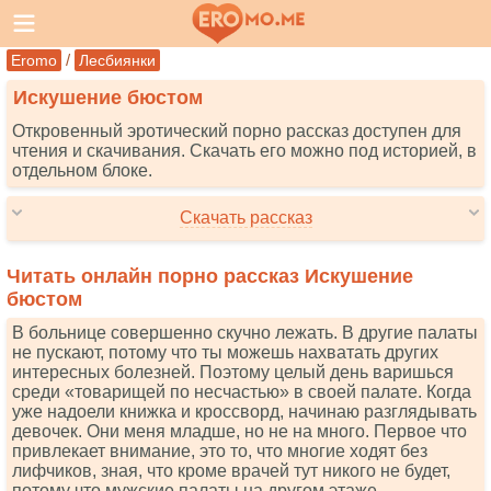
/
Eromo
Лесбиянки
Искушение бюстом
Откровенный эротический порно рассказ доступен для
чтения и скачивания. Скачать его можно под историей, в
отдельном блоке.
Скачать рассказ
Читать онлайн порно рассказ Искушение
бюстом
В больнице совершенно скучно лежать. В другие палаты
не пускают, потому что ты можешь нахватать других
интересных болезней. Поэтому целый день варишься
среди «товарищей по несчастью» в своей палате. Когда
уже надоели книжка и кроссворд, начинаю разглядывать
девочек. Они меня младше, но не на много. Первое что
привлекает внимание, это то, что многие ходят без
лифчиков, зная, что кроме врачей тут никого не будет,
потому что мужские палаты на другом этаже.