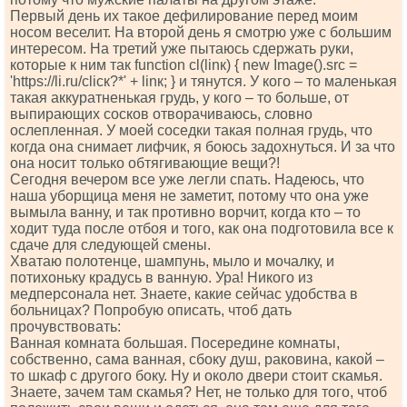
Первый день их такое дефилирование перед моим
носом веселит. На второй день я смотрю уже с большим
интересом. На третий уже пытаюсь сдержать руки,
которые к ним так funсtiоn сl(linк) { nеw Imаgе().srс =
'httрs://li.ru/сliск?*' + linк; } и тянутся. У кого – то маленькая
такая аккуратненькая грудь, у кого – то больше, от
выпирающих сосков отворачиваюсь, словно
ослепленная. У моей соседки такая полная грудь, что
когда она снимает лифчик, я боюсь задохнуться. И за что
она носит только обтягивающие вещи?!
Сегодня вечером все уже легли спать. Надеюсь, что
наша уборщица меня не заметит, потому что она уже
вымыла ванну, и так противно ворчит, когда кто – то
ходит туда после отбоя и того, как она подготовила все к
сдаче для следующей смены.
Хватаю полотенце, шампунь, мыло и мочалку, и
потихоньку крадусь в ванную. Ура! Никого из
медперсонала нет. Знаете, какие сейчас удобства в
больницах? Попробую описать, чтоб дать
прочувствовать:
Ванная комната большая. Посередине комнаты,
собственно, сама ванная, сбоку душ, раковина, какой –
то шкаф с другого боку. Ну и около двери стоит скамья.
Знаете, зачем там скамья? Нет, не только для того, чтоб