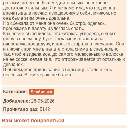
разным, но тут он был медлительным, но в конце
достаточно сильным. Я и не заметила, что под конец
впечатывала несчастную девочку в себя личиком, но
она была этим очень довольна.
Но сбежала от меня она очень быстро, оделась,
пробежала в палату и улеглась спать.
Как позже выяснилось, эта хитрюга углядела, о чем я
пишу в своем ноутбуке, когда меня вызвали на
очередную процедуру, и просто сгорала от желания. Она
и лифчик при мне в палате стала снимать специально
так, чтоб я видела все, до самого малюсенького волоска
на ее соске, делая вид, что отгораживается от остальных
девчонок.
В общем, мое прибывание в больнице стало очень
веселым. Всем желаю не болеть!
Категория:
Лесбиянки
Добавлено:
26-05-2026
Прочитано раз:
5142
Вам может понравиться