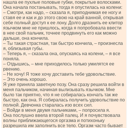
нашла ее пухлые половые губки, покрытые волосками.
Она начала постанывать, тогда я опустилась на колени:
– Смотри, как надо, – сказала я, приподнимая ее ногу и
ставя ее и как и до этого свою на край ванной, открывая
себе полный доступ к ее лону. Долго дразнить ее клитор
язычком мне не пришлось, когда я попробовала ввести
в нее свой пальчик, точнее продвинуть его как можно
дальше, она кончила.
– Ты такая страстная, так быстро кончила, – произнесла
я, облизывая губы.
– Теперь я, – сказала она, опускаясь на колени, – я все
поняла.
– Отдышись, – мне приходилось только умилятся ее
рвению.
– Не хочу! Я тоже хочу доставить тебе удовольствие.
– Это очень хорошо.
Я уже приняла заветную позу. Она сразу решила войти в
меня пальчиком, начиная вылизывать язычком. Мне
было так приятно, что я не собиралась кончать так же
быстро, как она. Я собиралась получить удовольствие по
полной. Девчонка старалась изо всех сил.
– Войди в меня двумя пальчиками, – попросила я.
Она послушно ввела второй палец. И я почувствовала
волны приближающегося оргазма и потихоньку
разрешила им заполнить все тело. Оргазм часто бывает