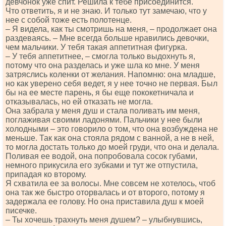
девчонок уже спит. Решила к тебе присоединится.
Что ответить, я и не знаю. И только тут замечаю, что у
нее с собой тоже есть полотенце.
– Я видела, как ты смотришь на меня, – продолжает она
раздеваясь. – Мне всегда больше нравились девочки,
чем мальчики. У тебя такая аппетитная фигурка.
– У тебя аппетитнее, – смогла только выдохнуть я,
потому что она разделась и уже шла ко мне. У меня
затряслись коленки от желания. Напомню: она младше,
но как уверено себя ведет, я у нее точно не первая. Был
бы на ее месте парень, я бы еще пококетничала и
отказывалась, но ей отказать не могла.
Она забрала у меня душ и стала поливать им меня,
поглаживая своими ладонями. Пальчики у нее были
холодными – это говорило о том, что она возбуждена не
меньше. Так как она стояла рядом с ванной, а не в ней,
то могла достать только до моей груди, что она и делала.
Поливая ее водой, она попробовала сосок губами,
немного прикусила его зубками и тут же отпустила,
припадая ко второму.
Я схватила ее за волосы. Мне совсем не хотелось, чтоб
она так же быстро оторвалась и от второго, потому я
задержала ее голову. Но она приставила душ к моей
писечке.
– Ты хочешь трахнуть меня душем? – улыбнувшись,