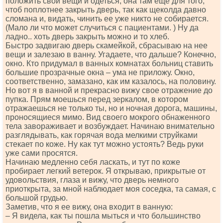
положить свои вещи и одеться, она там еще для того,
чтоб поплотнее закрыть дверь, так как щеколда давно
сломана и, видать, чинить ее уже никто не собирается.
(Мало ли что может случиться с пациентами. ) Ну да
ладно.. хоть дверь закрыть можно и то хлеб.
Быстро задвигаю дверь скамейкой, сбрасываю на нее
вещи и залезаю в ванну. Угадаете, что дальше? Конечно,
окно. Кто придумал в ванных комнатах больниц ставить
большие прозрачные окна – ума не приложу. Окно,
соответственно, замазано, как им казалось, на половину.
Но вот я в ванной и прекрасно вижу свое отражение до
пупка. Прям моешься перед зеркалом, в котором
отражаешься не только ты, но и ночная дорога, машины,
проносящиеся мимо. Вид своего мокрого обнаженного
тела завораживает и возбуждает. Начинаю внимательно
разглядывать, как горячая вода мелкими струйками
стекает по коже. Ну как тут можно устоять? Ведь руки
уже сами просятся.
Начинаю медленно себя ласкать, и тут по коже
пробирает легкий ветерок. Я открываю, прикрытые от
удовольствия, глаза и вижу, что дверь немного
приоткрыта, за мной наблюдает моя соседка, та самая, с
большой грудью.
Заметив, что я ее вижу, она входит в ванную:
– Я видела, как ты пошла мыться и что большинство