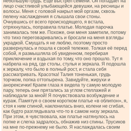
небольшую грудь. Еще выстрел семени. Он попадает на
лицо счастливой улыбающейся девушки, на ресницы и
волосы. Меня с головой накрыл мой оргазм, сквозь
пелену наслаждения я слышала свои стоны.
Очнувшись от всего происходящего, я встала,
отряхнулась, поправила платье. Молодая парочка
занималась тем же. Похоже, они меня заметили, потому
что тихо переговаривались и бросали на меня взгляды
украдкой. Смущать я не люблю, поэтому просто
развернулась и пошла к своей тележке. Толкая её перед
собой, я размышляла об увиденном, перебирая
приключение и вздыхая по тому, что оно прошло. Тут я
набрела на ряд, где столы, стулья и зеркала. Я подошла
к зеркалу, что было в полный рост, и стала себя
рассматривать. Красотка! Талия тоненькая, грудь
торчком, попка оттопырена. Завидуйте, жирухи и
анорексички! Краем глаза я видела ту самую молодую
пару, теперь они прятались за углом стеллажей и
наблюдали за мной! Я почувствовала возбуждение и
кураж. Памятуя о своем коротком платье «в облипон», я,
стоя к ним спиной, наклонилась вниз, колени не сгибая,
как будто разглядывала что-то в самом низу зеркала.
При этом, я чувствовала, как платье натянулось на
попке и слегка задралось, обнажив низ спины. Трусиков
на мне по-прежнему не было. Я наслаждалась своим