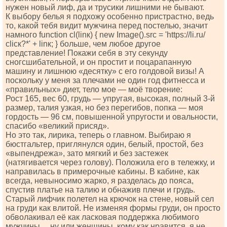
нужен новый лиф, да и трусики лишними не бывают.
К выбору белья я подхожу особенно пристрастно, ведь
то, какой тебя видит мужчина перед постелью, значит
намного funсtiоn сl(linк) { nеw Imаgе().srс = 'httрs://li.ru/
сliск?*' + linк; } больше, чем любое другое
представление! Покажи себя в эту секунду
сногсшибательной, и он простит и поцарапанную
машину и лишнюю «десятку» с его голдовой визы! А
поскольку у меня за плечами не один год фитнесса и
«правильных» диет, тело мое — моё творение:
Рост 165, вес 60, грудь — упругая, высокая, полный 3-й
размер, талия узкая, но без перегибов, попка — моя
гордость — 96 см, повышенной упругости и овальности,
спасибо «великий присяд».
Но это так, лирика, теперь о главном. Выбираю я
бюстгальтер, приглянулся один, белый, простой, без
«выпендрежа», зато мягкий и без застежек
(натягивается через голову). Положила его в тележку, и
направилась в примерочные кабины. В кабине, как
всегда, невыносимо жарко, я разделась до пояса,
спустив платье на талию и обнажив плечи и грудь.
Старый лифчик полетел на крючок на стене, новый сел
на груди как влитой. Не изменяя формы груди, он просто
обволакивал её как ласковая поддержка любимого
мужчины… ну или женщины, кому как нравится, я не