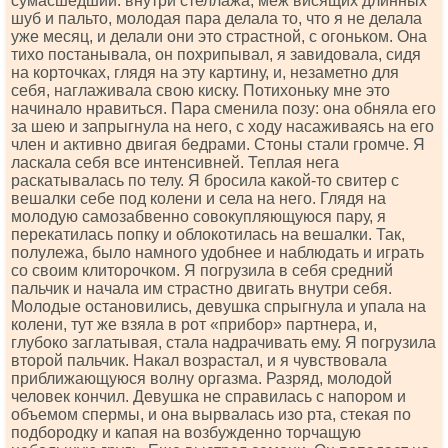
сумасшедший: внутри стеллажа, меж висящих длинных
шуб и пальто, молодая пара делала то, что я не делала
уже месяц, и делали они это страстной, с огоньком. Она
тихо постанывала, он похрипывал, я завидовала, сидя
на корточках, глядя на эту картину, и, незаметно для
себя, наглаживала свою киску. Потихоньку мне это
начинало нравиться. Пара сменила позу: она обняла его
за шею и запрыгнула на него, с ходу насаживаясь на его
член и активно двигая бедрами. Стоны стали громче. Я
ласкала себя все интенсивней. Теплая нега
раскатывалась по телу. Я бросила какой-то свитер с
вешалки себе под колени и села на него. Глядя на
молодую самозабвенно совокупляющуюся пару, я
перекатилась попку и облокотилась на вешалки. Так,
полулежа, было намного удобнее и наблюдать и играть
со своим клиторочком. Я погрузила в себя средний
пальчик и начала им страстно двигать внутри себя.
Молодые остановились, девушка спрыгнула и упала на
колени, тут же взяла в рот «прибор» партнера, и,
глубоко заглатывая, стала надрачивать ему. Я погрузила
второй пальчик. Накал возрастал, и я чувствовала
приближающуюся волну оргазма. Разряд, молодой
человек кончил. Девушка не справилась с напором и
объемом спермы, и она вырвалась изо рта, стекая по
подбородку и капая на возбужденно торчащую