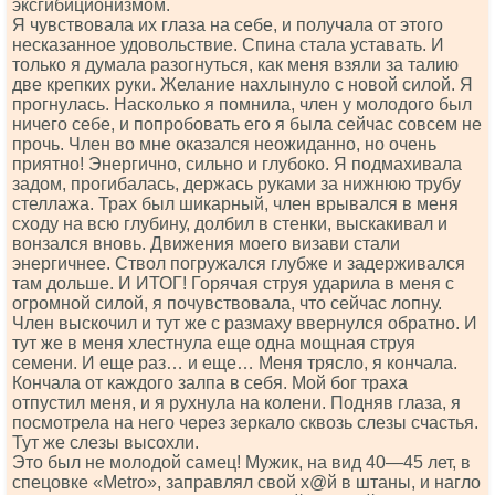
эксгибиционизмом.
Я чувствовала их глаза на себе, и получала от этого
несказанное удовольствие. Спина стала уставать. И
только я думала разогнуться, как меня взяли за талию
две крепких руки. Желание нахлынуло с новой силой. Я
прогнулась. Насколько я помнила, член у молодого был
ничего себе, и попробовать его я была сейчас совсем не
прочь. Член во мне оказался неожиданно, но очень
приятно! Энергично, сильно и глубоко. Я подмахивала
задом, прогибалась, держась руками за нижнюю трубу
стеллажа. Трах был шикарный, член врывался в меня
сходу на всю глубину, долбил в стенки, выскакивал и
вонзался вновь. Движения моего визави стали
энергичнее. Ствол погружался глубже и задерживался
там дольше. И ИТОГ! Горячая струя ударила в меня с
огромной силой, я почувствовала, что сейчас лопну.
Член выскочил и тут же с размаху ввернулся обратно. И
тут же в меня хлестнула еще одна мощная струя
семени. И еще раз… и еще… Меня трясло, я кончала.
Кончала от каждого залпа в себя. Мой бог траха
отпустил меня, и я рухнула на колени. Подняв глаза, я
посмотрела на него через зеркало сквозь слезы счастья.
Тут же слезы высохли.
Это был не молодой самец! Мужик, на вид 40—45 лет, в
спецовке «Меtrо», заправлял свой х@й в штаны, и нагло