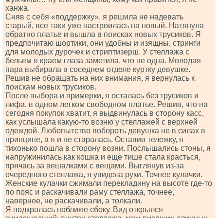
ханжа.
Сняв с себя «поддержку», я решила не надевать
старый, все таки уже настроилась на новый. Натянула
обратно платье и вышла в поисках новых трусиков. Я
предпочитаю шортики, они удобны и изящны, стринги
для молодых дурочек и стриптизерш. У стеллажа с
бельем я краем глаза заметила, что не одна. Молодая
пара выбирала в соседнем отделе куртку девушке.
Решив не обращать на них внимания, я вернулась к
поискам новых трусиков.
После выбора и примерки, я осталась без трусиков и
лифа, в одном легком свободном платье. Решив, что на
сегодня покупок хватит, я выдвинулась в сторону касс,
как услышала какую-то возню у стеллажей с верхней
одеждой. Любопытство побороть девушка не в силах в
принципе, а я и не старалась. Оставив тележку, я
тихонько пошла в сторону возни. Послышались стоны, я
напружинилась как кошка и еще тише стала красться,
прячась за вешалками с вещами. Выглянув из-за
очередного стеллажа, я увидела руки. Точнее кулачки.
Женские кулачки сжимали перекладину на высоте где-то
по пояс и раскачивали раму стеллажа, точнее,
наверное, не раскачивали, а толкали.
Я подкралась поближе сбоку. Вид открылся