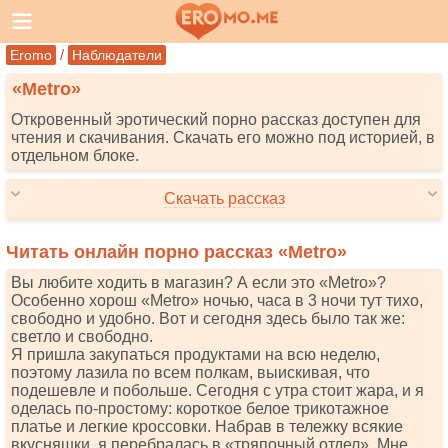
/
Eromo
Наблюдатели
«Metro»
Откровенный эротический порно рассказ доступен для
чтения и скачивания. Скачать его можно под историей, в
отдельном блоке.
Скачать рассказ
Читать онлайн порно рассказ «Metro»
Вы любите ходить в магазин? А если это «Меtrо»?
Особенно хорош «Меtrо» ночью, часа в 3 ночи тут тихо,
свободно и удобно. Вот и сегодня здесь было так же:
светло и свободно.
Я пришла закупаться продуктами на всю неделю,
поэтому лазила по всем полкам, выискивая, что
подешевле и побольше. Сегодня с утра стоит жара, и я
оделась по-простому: короткое белое трикотажное
платье и легкие кроссовки. Набрав в тележку всякие
вкусняшки, я перебралась в «тряпочный отдел». Мне