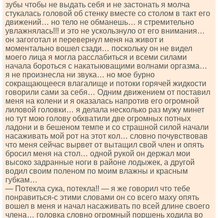
зубы чтобы не выдать себя и не застонать я молча
стукалась головой об стенку вместе со столом в такт его
движений… но тело не обманешь… я стремительно
увлажнялась!!! и это не ускользнуло от его внимания…
он загоготал и перевернул меня на живот и
моментально вошел сзади… поскольку он не видел
моего лица я могла расслабиться и всеми силами
начала бороться с накатыюващими волнами оргазма…
я не произнесла ни звука… но мое бурно
сокращающееся влагалище и потоки горячей жидкости
говорили сами за себя… Одним движением от поставил
меня на колени и я оказалась напротив его огромной
лиловой головки… я делала несколько раз мужу минет
но тут мою голову обхватили две огромных потных
ладони и в бешеном темпе и со страшной силой начали
насаживать мой рот на этот кол… словно почувствовав
что меня сейчас вырвет от вытащил свой член и опять
бросил меня на стол… одной рукой он держал мои
высоко задранные ноги в районе лодыжек, а другой
водил своим поленом по моим влажны и красным
губкам…
— Потекла сука, потекла!! — я же говорил что тебе
понравиться-с этими словами он со всего маху опять
вошел в меня и начал насаживать по всей длине своего
члена… головка словно огромный поршень ходила во