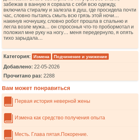
забежав в ванную я сорвала с себя всю одежду,
включила стиралку и залезла в душ, где просидела почти
час, словно пытаясь смыть всю грязь этой ночи…
накинув ночнушку, словно робот прошла в спальню и
легла возле мужа… он спросонья что-то пробормотал и
положил мне руку на ногу… меня передернуло, я опять
тихо зарыдала…
Категория:
Измена
Подчинение и унижение
Добавлено:
22-05-2026
Прочитано раз:
2288
Вам может понравиться
Первая история неверной жены
Измена как средство получения опыта
Месть. Глава пятая.Покорение.