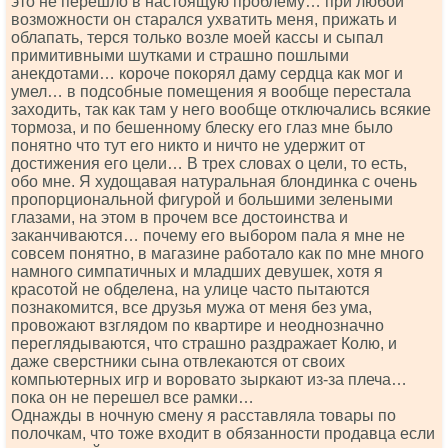
это не перешло в настоящую проблему… при любой
возможности он старался ухватить меня, прижать и
облапать, терся только возле моей кассы и сыпал
примитивными шутками и страшно пошлыми
анекдотами… короче покорял даму сердца как мог и
умел… в подсобные помещения я вообще перестала
заходить, так как там у него вообще отключались всякие
тормоза, и по бешенному блеску его глаз мне было
понятно что тут его никто и ничто не удержит от
достижения его цели… В трех словах о цели, то есть,
обо мне. Я худощавая натуральная блондинка с очень
пропорциональной фигурой и большими зелеными
глазами, на этом в прочем все достоинства и
заканчиваются… почему его выбором пала я мне не
совсем понятно, в магазине работало как по мне много
намного симпатичных и младших девушек, хотя я
красотой не обделена, на улице часто пытаются
познакомится, все друзья мужа от меня без ума,
провожают взглядом по квартире и неоднозначно
переглядываются, что страшно раздражает Колю, и
даже сверстники сына отвлекаются от своих
компьютерных игр и воровато зыркают из-за плеча…
пока он не перешел все рамки…
Однажды в ночную смену я расставляла товары по
полочкам, что тоже входит в обязанности продавца если