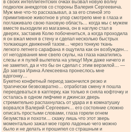
в своих интеллигентских очках вызвал новую волну
подколок анекдотов со стороны Валерия Сергеевича.
Муж мне что-то рассказывал, а за его спиной это
примитивное животное в упор смотрело мне в глаза и
поглаживало свою паховую область… когда мы с мужем
вместе выходили из магазина, он в наглую стал в
дверях, заставив Колю побочениться, а когда проходила
я он вжал меня в стену и сделал несколько быстрых
толкающих движений тазом… через тонкую ткань
легкого летнего сарафана я ощутила как он возбужден…
от негодования мне свело скулы, на глаза накатились
слезы и я пулей вылетела на улицу! Муж даже ничего и
не заметил, да и что бы он сделал с этим верзилой… —
До завтра Ирина Алексеевна пронеслось мне
вдогонку…
Букетно конфетный период закончился резко и
трагически безвозвратно… отработав смену я пошла
переодеваться в каптерку, как только я сняла кофточку и
осталась в одном лифчике и джинсах дверь
стремительно распахнулась от удара и в комнатушку
ворвался Валерий Сергеевич… его состояние сложно
описать простыми словами, глаза горели огнем
безумства и похоти… скажу лишь что этот зверь
моментально зажал мое горло ладонью чего можно
было и не делать и прошипел со страшным и