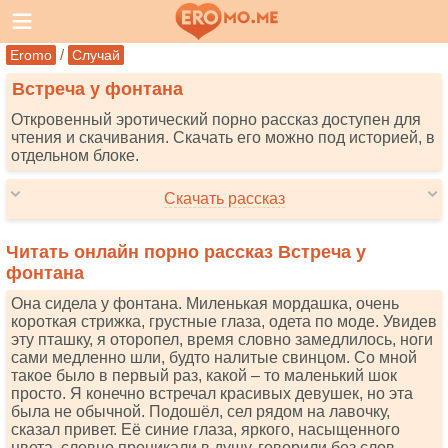
/
Eromo
Случай
Встреча у фонтана
Откровенный эротический порно рассказ доступен для
чтения и скачивания. Скачать его можно под историей, в
отдельном блоке.
Скачать рассказ
Читать онлайн порно рассказ Встреча у
фонтана
Она сидела у фонтана. Миленькая мордашка, очень
короткая стрижка, грустные глаза, одета по моде. Увидев
эту пташку, я оторопел, время словно замедлилось, ноги
сами медленно шли, будто налитые свинцом. Со мной
такое было в первый раз, какой – то маленький шок
просто. Я конечно встречал красивых девушек, но эта
была не обычной. Подошёл, сел рядом на лавочку,
сказал привет. Её синие глаза, яркого, насыщенного
цвета, словно проникали в душу, говорили без слов,