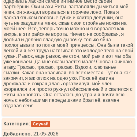
одаривать лаской самое интимное место своей
партнёрши. Охи и ахи Риты, заставляли дымиться мой
член, он жаждал ворваться в горячее лоно. Пока я
ласкал языком половые губки и клитор девушки, она
чуть не задушила меня, сжав свои стройные ножки на
моей шее. Всё, теперь точно можно и я ворвался как
вихрь, в эти райские ворота. Ничего не соображая, я
долбил и долбил сладкую дырочку, только яйца
похлопывали по попке моей принцессы. Она была такой
лёгкой и я без труда натягивал это молодое тело на свой
кукан. Рывок, еще рывок, её стон, мой рык и вот мы оба
уже кончаем. Да мне оказывается мало! Снова начинаю
атаку. Трахаю, трахаю, трахаю. Вздохи, хлюпанье
смазки. Какая она красивая, во всех местах. Тут она как
закричит, я аж оглох на одно ухо. Пока её вагина
дрожжала и сокращалась оргазмируя, мой член
взорвался и я просто рухнул обессиленный и скатился с
Риты на кровать. Она осталась до утра и я почти всю
ночь с небольшими передышками брал её, взамен
отдавая себя.
Категория:
Случай
Добавлено:
21-05-2026