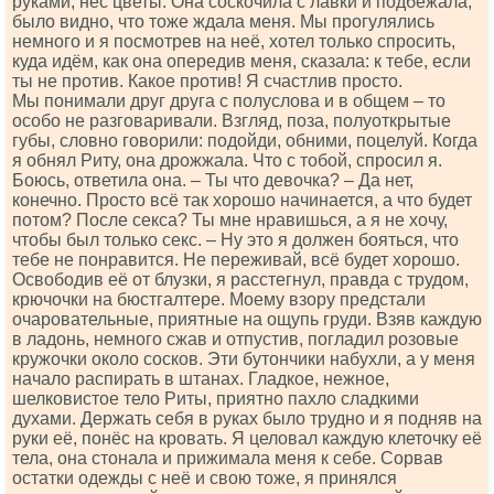
руками, нёс цветы. Она соскочила с лавки и подбежала,
было видно, что тоже ждала меня. Мы прогулялись
немного и я посмотрев на неё, хотел только спросить,
куда идём, как она опередив меня, сказала: к тебе, если
ты не против. Какое против! Я счастлив просто.
Мы понимали друг друга с полуслова и в общем – то
особо не разговаривали. Взгляд, поза, полуоткрытые
губы, словно говорили: подойди, обними, поцелуй. Когда
я обнял Риту, она дрожжала. Что с тобой, спросил я.
Боюсь, ответила она. – Ты что девочка? – Да нет,
конечно. Просто всё так хорошо начинается, а что будет
потом? После секса? Ты мне нравишься, а я не хочу,
чтобы был только секс. – Ну это я должен бояться, что
тебе не понравится. Не переживай, всё будет хорошо.
Освободив её от блузки, я расстегнул, правда с трудом,
крючочки на бюстгалтере. Моему взору предстали
очаровательные, приятные на ощупь груди. Взяв каждую
в ладонь, немного сжав и отпустив, погладил розовые
кружочки около сосков. Эти бутончики набухли, а у меня
начало распирать в штанах. Гладкое, нежное,
шелковистое тело Риты, приятно пахло сладкими
духами. Держать себя в руках было трудно и я подняв на
руки её, понёс на кровать. Я целовал каждую клеточку её
тела, она стонала и прижимала меня к себе. Сорвав
остатки одежды с неё и свою тоже, я принялся