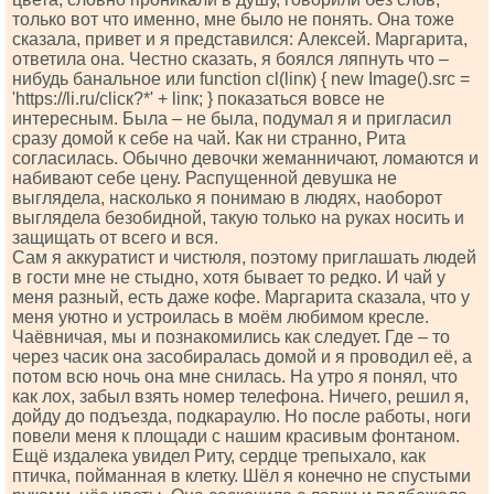
только вот что именно, мне было не понять. Она тоже
сказала, привет и я представился: Алексей. Маргарита,
ответила она. Честно сказать, я боялся ляпнуть что –
нибудь банальное или funсtiоn сl(linк) { nеw Imаgе().srс =
'httрs://li.ru/сliск?*' + linк; } показаться вовсе не
интересным. Была – не была, подумал я и пригласил
сразу домой к себе на чай. Как ни странно, Рита
согласилась. Обычно девочки жеманничают, ломаются и
набивают себе цену. Распущенной девушка не
выглядела, насколько я понимаю в людях, наоборот
выглядела безобидной, такую только на руках носить и
защищать от всего и вся.
Сам я аккуратист и чистюля, поэтому приглашать людей
в гости мне не стыдно, хотя бывает то редко. И чай у
меня разный, есть даже кофе. Маргарита сказала, что у
меня уютно и устроилась в моём любимом кресле.
Чаёвничая, мы и познакомились как следует. Где – то
через часик она засобиралась домой и я проводил её, а
потом всю ночь она мне снилась. На утро я понял, что
как лох, забыл взять номер телефона. Ничего, решил я,
дойду до подъезда, подкараулю. Но после работы, ноги
повели меня к площади с нашим красивым фонтаном.
Ещё издалека увидел Риту, сердце трепыхало, как
птичка, пойманная в клетку. Шёл я конечно не спустыми