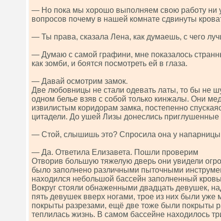
— Но пока мы хорошо выполняем свою работу ни у 
вопросов почему в нашей комнате сдвинуты крова
— Ты права, сказала Лена, как думаешь, с чего лу
— Думаю с самой графини, мне показалось странны
как зомби, и боятся посмотреть ей в глаза.
— Давай осмотрим замок.
Две любовницы не стали одевать латы, то бы не ш
одном белье взяв с собой только кинжалы. Они ме
извилистым коридорам замка, постепенно спускаяс
цитадели. До ушей Лизы донеслись приглушенные 
— Стой, слышишь это? Спросила она у напарницы
— Да. Ответила Елизавета. Пошли проверим
Отворив большую тяжелую дверь они увидели огр
было заполнено различными пыточными инструме
находился небольшой бассейн заполненный кровью
Вокруг стояли обнаженными двадцать девушек, на
пять девушек вверх ногами, трое из них были уже 
покрыты разрезами, ещё две тоже были покрыты ра
теплилась жизнь. В самом бассейне находилось т