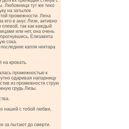
з долгих прелюдий стянув с
ы. Любовница тут же тихо
уку на затылок
итой промежности. Лена
 его в анус Лизе, активно
и плевой, так как каждый
ицами или нет, она очень
 прогнувшись, Елизавета
ую сока.
 последние капли нектара
 на кровать.
жалась промежностью к
путно одаривая напарницу
устив из промежности струю
омную грудь Лизы.
ства.
 о нашей с тобой любви,
же за пытают до смерти.