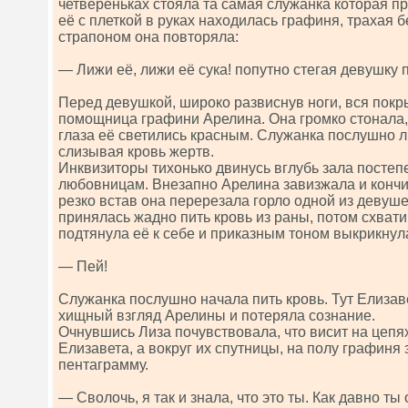
четвереньках стояла та самая служанка которая пр
её с плеткой в руках находилась графиня, трахая
страпоном она повторяла:
— Лижи её, лижи её сука! попутно стегая девушку 
Перед девушкой, широко развиснув ноги, вся пок
помощница графини Арелина. Она громко стонала,
глаза её светились красным. Служанка послушно ли
слизывая кровь жертв.
Инквизиторы тихонько двинусь вглубь зала постеп
любовницам. Внезапно Арелина завизжала и кончи
резко встав она перерезала горло одной из девуш
принялась жадно пить кровь из раны, потом схват
подтянула её к себе и приказным тоном выкрикнул
— Пей!
Служанка послушно начала пить кровь. Тут Елизав
хищный взгляд Арелины и потеряла сознание.
Очнувшись Лиза почувствовала, что висит на цепя
Елизавета, а вокруг их спутницы, на полу графиня
пентаграмму.
— Сволочь, я так и знала, что это ты. Как давно ты