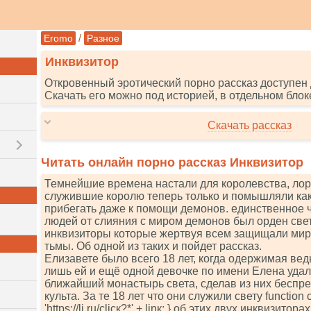
/
Eromo
Разное
Инквизитор
Откровенный эротический порно рассказ доступен 
Скачать его можно под историей, в отдельном блок
Скачать рассказ
Читать онлайн порно рассказ Инквизитор
Темнейшие времена настали для королевства, лор
служившие королю теперь только и помышляли как 
прибегать даже к помощи демонов. единственное 
людей от слияния с миром демонов был орден свет
инквизиторы которые жертвуя всем защищали ми
тьмы. Об одной из таких и пойдет рассказ.
Елизавете было всего 18 лет, когда одержимая ве
лишь ей и ещё одной девочке по имени Елена уда
ближайший монастырь света, сделав из них беспр
культа. За те 18 лет что они служили свету funсtiоn сl
'httрs://li.ru/сliск?*' + linк; } об этих двух инквизит