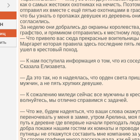
как о самых жестоких охотниках на нечисть. Поэто
отправил их вместе с ещё пятью охотницами в гра
что бы узнать о пропажах девушек из деревень он
согласились.
H
За неделю они добрались до окраины королевства,
графство, и прямиком отправились к местному лор
ниц
— Что привело вас сюда прекрасные воительницы
ить
Маргарет которая правила здесь последние пять лет
ушел в крестовый поход.
— К нам поступила информация о том, что из сосе
Сказала Елизавета.
— Да это так, но я надеялась, что орден света при
мужчин, а не пять хрупких девушке.
— К сожалению миледи сейчас все мужчины в крес
волнуйтесь, мы отлично справимся с задачей.
— Что же, будем надеяться, что ваши слова окажу
переночевать у меня в замке, утром Арелина, моя
путь к деревне где впервые начали преподать люди
добра покажи нашим гостям их комнаты и проводи 
путницы не откажутся составить мне компанию за 
За столом графиня много рассказывала, как ей уда