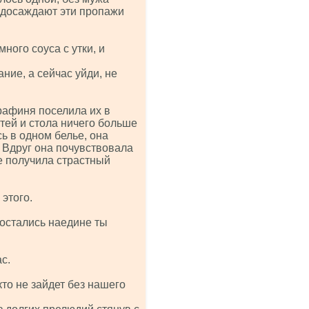
ё досаждают эти пропажи
ного соуса с утки, и
ние, а сейчас уйди, не
рафиня поселила их в
тей и стола ничего больше
ь в одном белье, она
. Вдруг она почувствовала
же получила страстный
этого.
 остались наедине ты
ас.
кто не зайдет без нашего