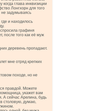
му когда глава инквизиции
фство Лонгхорн для того
и не задумываясь
 где и находилось
ду.
 спросила графиня
, после того как её муж
дних деревень пропадают.
шлет мне отряд крепких
товом походе, но не
тся правдой. Можете
 помощница, укажет вам
. А сейчас Арелина, будь
в столовую, думаю,
ужином.
лось одной, без мужа