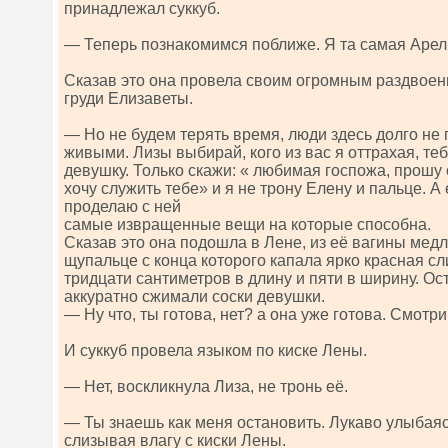
принадлежал суккуб.
— Теперь познакомимся поближе. Я та самая Арел
Сказав это она провела своим огромным раздвое
груди Елизаветы.
— Но не будем терять время, люди здесь долго не 
живыми. Лизы выбирай, кого из вас я оттрахая, т
девушку. Только скажи: « любимая госпожа, прошу о
хочу служить тебе» и я не трону Елену и пальце. А 
проделаю с ней
самые извращенные вещи на которые способна.
Сказав это она подошла в Лене, из её вагины мед
щупальце с конца которого капала ярко красная сл
тридцати сантиметров в длину и пяти в ширину. Ос
аккуратно сжимали соски девушки.
— Ну что, ты готова, нет? а она уже готова. Смотри
И суккуб провела языком по киске Лены.
— Нет, воскликнула Лиза, не тронь её.
— Ты знаешь как меня остановить. Лукаво улыбая
слизывая влагу с киски Лены.