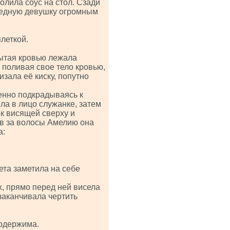
олила соус на стол. Сзади
 бедную девушку огромным
плеткой.
рытая кровью лежала
 поливая свое тело кровью,
зала её киску, попутно
енно подкрадываясь к
ла в лицо служанке, затем
ек висящей сверху и
ив за волосы Амелию она
а:
ета заметила на себе
х, прямо перед ней висела
 заканчивала чертить
 одержима.