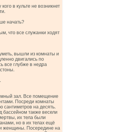
кого в культе не возникнет
ти.
чше начать?
м, что все служанки ходят
уметь, вышли из комнаты и
дленно двигались по
ь все глубже в недра
стоны.
.
омный зал. Все помещение
нтами. Посреди комнаты
 сантиметров на десять.
д бассейном также весели
мертвы, их тела были
нами, но в их телах ещё
ри женщины. Посередине на