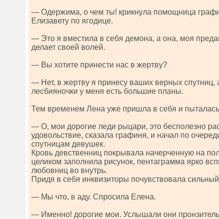
— Одержима, о чем ты! крикнула помощница графи
Елизавету по ягодице.
— Это я вместила в себя демона, а она, моя пред
делает своей волей.
— Вы хотите принести нас в жертву?
— Нет, в жертву я принесу ваших верных спутниц, 
лесбияночки у меня есть большие планы.
Тем временем Лена уже пришла в себя и пыталась 
— О, мои дорогие леди рыцари, это бесполезно ра
удовольствие, сказала графиня, и начал по очеред
спутницам девушек.
Кровь девственниц покрывала начерченную на полу
целиком заполнила рисунок, пентаграмма ярко всп
любовниц во внутрь.
Придя в себя инквизиторы почувствовала сильный
— Мы что, в аду. Спросила Елена.
— Именно! дорогие мои. Услышали они пронзитель