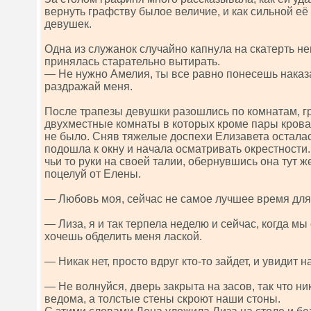
вернуть графству былое величие, и как сильной е
девушек.
Одна из служанок случайно капнула на скатерть нем
принялась старательно вытирать.
— Не нужно Амелия, ты все равно понесешь наказа
раздражай меня.
После трапезы девушки разошлись по комнатам, г
двухместные комнаты в которых кроме пары крова
не было. Сняв тяжелые доспехи Елизавета осталас
подошла к окну и начала осматривать окрестности
чьи то руки на своей талии, обернувшись она тут 
поцелуй от Елены.
— Любовь моя, сейчас не самое лучшее время для 
— Лиза, я и так терпела неделю и сейчас, когда мы
хочешь обделить меня лаской.
— Никак нет, просто вдруг кто-то зайдет, и увидит н
— Не волнуйся, дверь закрыта на засов, так что ни
ведома, а толстые стены скроют наши стоны.