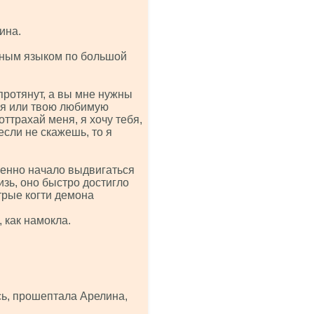
ина.
нным языком по большой
протянут, а вы мне нужны
ебя или твою любимую
ттрахай меня, я хочу тебя,
если не скажешь, то я
ленно начало выдвигаться
изь, оно быстро достигло
трые когти демона
, как намокла.
сь, прошептала Арелина,