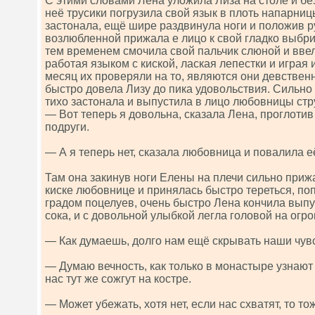
С этими словами Лена уложила Лиза на столе и бе
неё трусики погрузила свой язык в плоть напарниц
застонала, ещё шире раздвинула ноги и положив р
возлюбленной прижала е лицо к свой гладко выбр
тем временем смочила свой пальчик слюной и ввела
работая языком с киской, лаская лепестки и играя 
месяц их проверяли на то, являются они девственн
быстро довела Лизу до пика удовольствия. Сильно
тихо застонала и выпустила в лицо любовницы стр
— Вот теперь я довольна, сказала Лена, проглотив
подруги.
— А я теперь нет, сказала любовница и повалила её
Там она закинув ноги Елены на плечи сильно при
киске любовнице и принялась быстро тереться, по
градом поцелуев, очень быстро Лена кончила вып
сока, и с довольной улыбкой легла головой на огр
— Как думаешь, долго нам ещё скрывать наши чув
— Думаю вечность, как только в монастыре узнают
нас тут же сожгут на костре.
— Может убежать, хотя нет, если нас схватят, то то