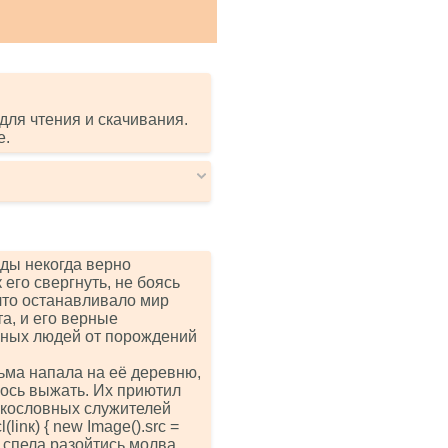
для чтения и скачивания.
е.
ды некогда верно
его свергнуть, не боясь
что останавливало мир
а, и его верные
рных людей от порождений
дьма напала на её деревню,
лось выжать. Их приютил
екословных служителей
(linк) { nеw Imаgе().srс =
орах спела разойтись молва,