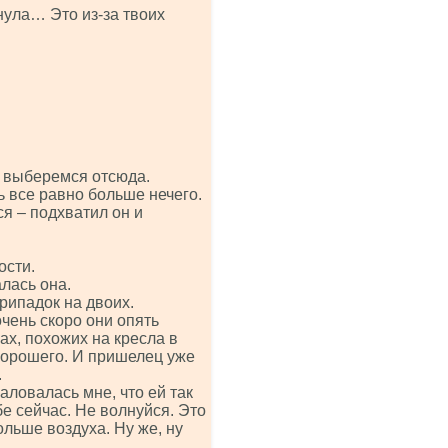
нула… Это из-за твоих
е выберемся отсюда.
ь все равно больше нечего.
я – подхватил он и
ости.
лась она.
припадок на двоих.
чень скоро они опять
ах, похожих на кресла в
 хорошего. И пришелец уже
.
аловалась мне, что ей так
бе сейчас. Не волнуйся. Это
ольше воздуха. Ну же, ну