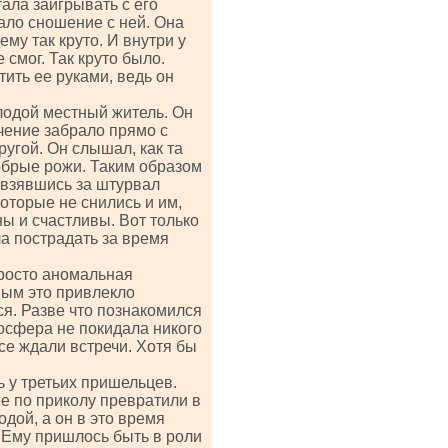
ала заигрывать с его
ало сношение с ней. Она
му так круто. И внутри у
 смог. Так круто было.
тить ее руками, ведь он
одой местный житель. Он
ечение забрало прямо с
ругой. Он слышал, как та
добрые рожи. Таким образом
 взявшись за штурвал
которые не снились и им,
ны и счастливы. Вот только
а пострадать за время
просто аномальная
мым это привлекло
ся. Разве что познакомился
осфера не покидала никого
се ждали встречи. Хотя бы
ь у третьих пришельцев.
ее по приколу превратили в
одой, а он в это время
. Ему пришлось быть в роли