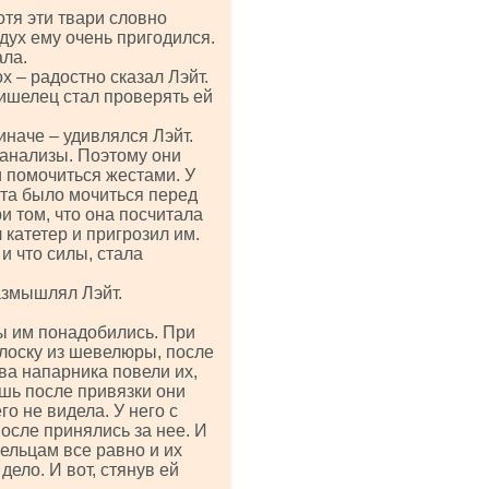
отя эти твари словно
дух ему очень пригодился.
ала.
х – радостно сказал Лэйт.
ришелец стал проверять ей
иначе – удивлялся Лэйт.
 анализы. Поэтому они
и помочиться жестами. У
ота было мочиться перед
и том, что она посчитала
катетер и пригрозил им.
и что силы, стала
азмышлял Лэйт.
сы им понадобились. При
волоску из шевелюры, после
ва напарника повели их,
шь после привязки они
го не видела. У него с
после принялись за нее. И
ельцам все равно и их
ело. И вот, стянув ей