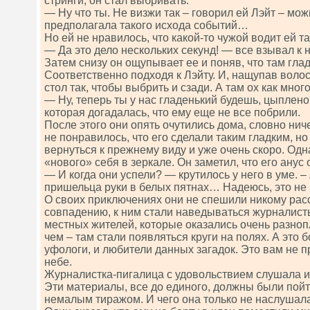
стринги, он стал выбривать.
— Ну что ты. Не визжи так – говорил ей Лэйт – мож
предполагала такого исхода событий…
Но ей не нравилось, что какой-то чужой водит ей т
— Да это дело нескольких секунд! — все взывал к н
Затем снизу он ощупывает ее и поняв, что там глад
Соответственно подходя к Лэйту. И, нащупав воло
стол так, чтобы выбрить и сзади. А там ох как мно
— Ну, теперь ты у нас гладенький будешь, цыплено
которая догадалась, что ему еще не все побрили.
После этого они опять очутились дома, словно ниче
не понравилось, что его сделали таким гладким, н
вернуться к прежнему виду и уже очень скоро. Од
«нового» себя в зеркале. Он заметил, что его анус 
— И когда они успели? — крутилось у него в уме. – 
пришельца руки в белых пятнах… Надеюсь, это не 
О своих приключениях они не спешили никому расс
совпадению, к ним стали наведываться журналисты
местных жителей, которые оказались очень разноп
чем – там стали появляться круги на полях. А это 
уфологи, и любители данных загадок. Это вам не п
небе.
Журналистка-пигалица с удовольствием слушала 
Эти материалы, все до единого, должны были пойт
немалым тиражом. И чего она только не наслушала