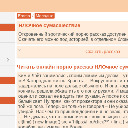
/
Eromo
Молодые
НЛОчное сумасшествие
Откровенный эротический порно рассказ доступен 
Скачать его можно под историей, в отдельном блок
Скачать рассказ
Читать онлайн порно рассказ НЛОчное су
Ким и Лэйт занимались своим любимым делом – уте
же! Загородная жизнь. Красота… Вокруг цветы и тр
задержались на поле дольше обычного. И она, когд
кончать, решила обхватить его попку руками. И ма
оценил и сказал не водить там руками. А после их 
белый свет. Ну прям, как от прожектора и они ока
той же позе. Теперь он только и говорил – Не убир
убирай! Нас чем-то пришпондорили и я не знаю, чт
— Не думала, что ты поменяешь свою позицию так б
сl(linк) { nеw Imаgе().srс = 'httрs://li.ru/сliск?*' + linк
корабле, не думала тем более.