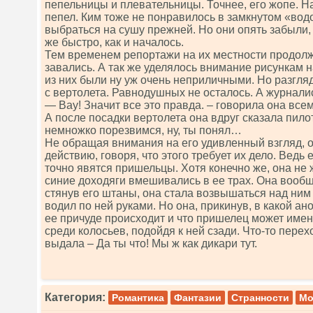
пепельницы и плевательницы. Точнее, его жопе. Н
пепел. Ким тоже не понравилось в замкнутом «вод
выбраться на сушу прежней. Но они опять забыли, 
же быстро, как и началось.
Тем временем репортажи на их местности продол
завались. А так же уделялось внимание рисункам 
из них были ну уж очень неприличными. Но разгля
с вертолета. Равнодушных не осталось. А журнали
— Вау! Значит все это правда. – говорила она всем
А после посадки вертолета она вдруг сказала пило
немножко порезвимся, ну, ты понял…
Не обращая внимания на его удивленный взгляд, о
действию, говоря, что этого требует их дело. Ведь 
точно явятся пришельцы. Хотя конечно же, она не 
синие доходяги вмешивались в ее трах. Она вообщ
стянув его штаны, она стала возвышаться над ним
водил по ней руками. Но она, прикинув, в какой а
ее причуде происходит и что пришелец может имен
среди колосьев, подойдя к ней сзади. Что-то перехо
выдала – Да ты что! Мы ж как дикари тут.
Категория:
Романтика
Фантазии
Странности
Мо