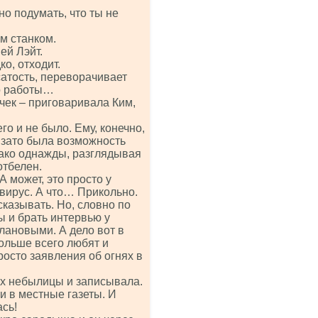
но подумать, что ты не
ам станком.
ей Лэйт.
ко, отходит.
сатость, переворачивает
го работы…
чек – приговаривала Ким,
го и не было. Ему, конечно,
о зато была возможность
нако однажды, разглядывая
отбелен.
А может, это просто у
вирус. А что… Прикольно.
казывать. Но, словно по
 и брать интервью у
лановыми. А дело вот в
больше всего любят и
росто заявления об огнях в
их небылицы и записывала.
и в местные газеты. И
сь!