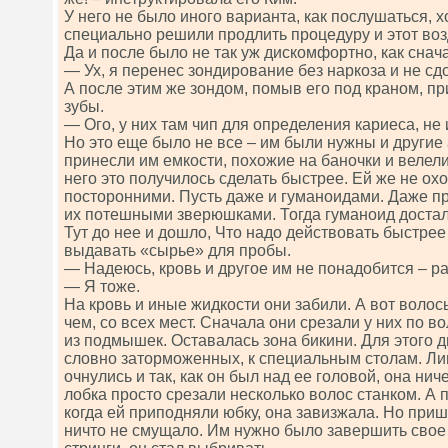
У него не было иного варианта, как послушаться, х
специально решили продлить процедуру и этот воз
Да и после было не так уж дискомфортно, как снач
— Ух, я перенес зондирование без наркоза и не сдо
А после этим же зондом, помыв его под краном, п
зубы.
— Ого, у них там чип для определения кариеса, не 
Но это еще было не все – им были нужны и другие
принесли им емкости, похожие на баночки и велел
него это получилось сделать быстрее. Ей же не ох
посторонними. Пусть даже и гуманоидами. Даже пр
их потешными зверюшками. Тогда гуманоид достал 
Тут до нее и дошло, Что надо действовать быстрее 
выдавать «сырье» для пробы.
— Надеюсь, кровь и другое им не понадобится – р
— Я тоже.
На кровь и иные жидкости они забили. А вот воло
чем, со всех мест. Сначала они срезали у них по 
из подмышек. Оставалась зона бикини. Для этого д
словно заторможенных, к специальным столам. Ли
очнулись и так, как он был над ее головой, она ниче
лобка просто срезали несколько волос станком. А 
когда ей приподняли юбку, она завизжала. Но приш
ничто не смущало. Им нужно было завершить свое д