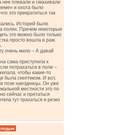
а нее плевали и смахивали
оеме» и охота было
что это прекратиться так
жались. Историй было
на полях. Причем некоторые
деть это можно было только
стка просто вошла в раж.
.
ту очень мило – А давай
на сама приступила к
если потрахаться в поле –
желала, чтобы какие-то
е была скептиком. И вот,
 в позе наездницы. Он уже
номальной местности это по
но сейчас и прятаться
тела тут трахаться и резко
лодые