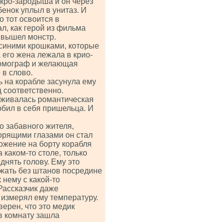
икро-зародыша и он через
енок уплыл в унитаз. И
о тот освоится в
ал, как герой из фильма
а вышел монстр.
 синими крошками, которые
его жена лежала в крио-
томограф и желающая
 в слово.
ь на корабле засунула ему
ц соответственно.
еживалась романтическая
любил в себя пришельца. И
 забавного жителя,
горящими глазами он стал
ложение на борту корабля
 каком-то столе, только
днять голову. Ему это
ежать без штанов посредине
нему с какой-то
 Рассказчик даже
 измерял ему температуру.
верен, что это медик
 в комнату зашла