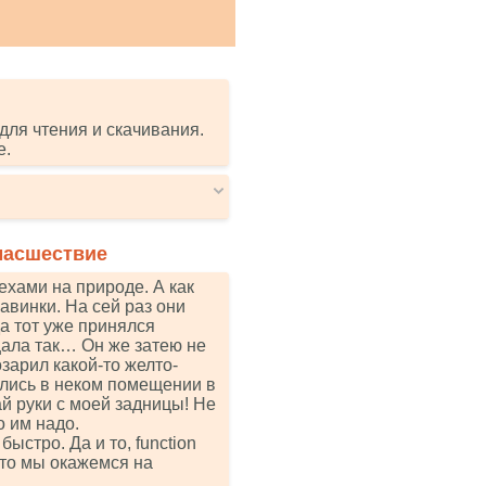
для чтения и скачивания.
е.
масшествие
хами на природе. А как
авинки. На сей раз они
а тот уже принялся
цала так… Он же затею не
озарил какой-то желто-
зались в неком помещении в
ай руки с моей задницы! Не
о им надо.
ыстро. Да и то, funсtiоn
; } что мы окажемся на