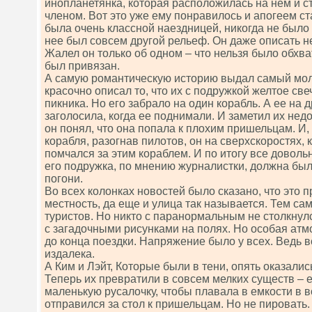
инопланетянка, которая расположилась на нем и ст
членом. Вот это уже ему понравилось и апогеем ст
была очень классной наездницей, никогда не было е
нее был совсем другой рельеф. Он даже описать не
Жалел он только об одном – что нельзя было обхва
был привязан.
А самую романтическую историю выдал самый мол
красочно описал то, что их с подружкой желтое св
пикника. Но его забрало на один корабль. А ее на д
заголосила, когда ее поднимали. И заметил их не
он понял, что она попала к плохим пришельцам. И,
корабля, разогнав пилотов, он на сверхскоростях, 
помчался за этим кораблем. И по итогу все доволь
его подружка, по мнению журналистки, должна был
погони.
Во всех колонках новостей было сказано, что это 
местность, да еще и улица так называется. Тем са
туристов. Но никто с паранормальным не столкнул
с загадочными рисунками на полях. Но особая атм
до конца поездки. Напряжение было у всех. Ведь в
издалека.
А Ким и Лэйт, Которые были в тени, опять оказалис
Теперь их превратили в совсем мелких существ – 
маленькую русалочку, чтобы плавала в емкости в в
отправился за стол к пришельцам. Но не пировать