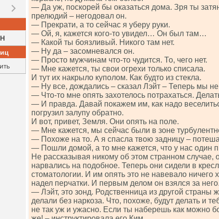
— Да уж, поскорей бы оказаться дома. Зря ты затя
прелюдий – негодовал он.
— Прекрати, а то сейчас я уберу руки.
— Ой, я, кажется кого-то увидел… Он был там…
H
— Какой ты боязливый. Никого там нет.
— Ну да – засомневался он.
ниц
— Просто мужчинам что-то чудится. То, чего нет.
ить
— Мне кажется, ты свои огрехи только списала.
И тут их накрыло куполом. Как будто из стекла.
— Ну все, дождались – сказал Лэйт – Теперь мы н
— Что-то мне опять захотелось потрахаться. Делат
— И правда. Давай покажем им, как надо веселитьс
погрузил залупу обратно.
И вот, привет, Земля. Они опять на поле.
— Мне кажется, мы сейчас были в зоне турбулентн
— Похоже на то. А я спасла твою задницу – потеша
— Пошли домой, а то мне кажется, что у нас один 
Не рассказывая никому об этом странном случае, о
нарвались на подобное. Теперь они сидели в кресл
стоматологии. И им опять это не навевало ничего
надел перчатки. И первым делом он взялся за него
— Лэйт, это зонд. Родственница из другой страны ж
делали без наркоза. Что, похоже, будут делать и те
не так уж и ужасно. Если ты наберешь как можно б
же! – инструктировала его Ким.