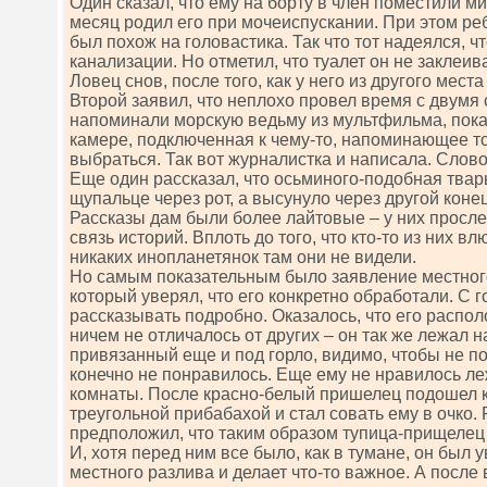
Один сказал, что ему на борту в член поместили м
месяц родил его при мочеиспускании. При этом реб
был похож на головастика. Так что тот надеялся, чт
канализации. Но отметил, что туалет он не заклеив
Ловец снов, после того, как у него из другого мест
Второй заявил, что неплохо провел время с двумя
напоминали морскую ведьму из мультфильма, пока 
камере, подключенная к чему-то, напоминающее 
выбраться. Так вот журналистка и написала. Слово
Еще один рассказал, что осьминого-подобная твар
щупальце через рот, а высунуло через другой коне
Рассказы дам были более лайтовые – у них просл
связь историй. Вплоть до того, что кто-то из них в
никаких инопланетянок там они не видели.
Но самым показательным было заявление местного
который уверял, что его конкретно обработали. С 
рассказывать подробно. Оказалось, что его распо
ничем не отличалось от других – он так же лежал на
привязанный еще и под горло, видимо, чтобы не по
конечно не понравилось. Еще ему не нравилось л
комнаты. После красно-белый пришелец подошел к 
треугольной прибабахой и стал совать ему в очко.
предположил, что таким образом тупица-прищелец
И, хотя перед ним все было, как в тумане, он был у
местного разлива и делает что-то важное. А после