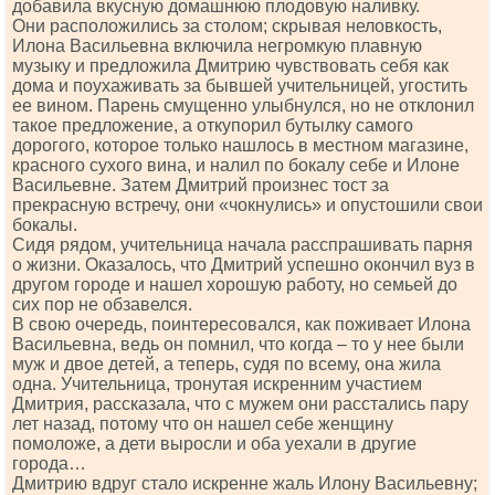
добавила вкусную домашнюю плодовую наливку.
Они расположились за столом; скрывая неловкость,
Илона Васильевна включила негромкую плавную
музыку и предложила Дмитрию чувствовать себя как
дома и поухаживать за бывшей yчительницей, угостить
ее вином. Парень смущенно улыбнулся, но не отклонил
такое предложение, а откупорил бутылку самого
дорогого, которое только нашлось в местном магазине,
красного сухого вина, и налил по бокалу себе и Илоне
Васильевне. Затем Дмитрий произнес тост за
прекрасную встречу, они «чокнулись» и опустошили свои
бокалы.
Сидя рядом, yчительница начала расспрашивать парня
о жизни. Оказалось, что Дмитрий успешно окончил вуз в
другом городе и нашел хорошую работу, но семьей до
сих пор не обзавелся.
В свою очередь, поинтересовался, как поживает Илона
Васильевна, ведь он помнил, что когда – то у нее были
муж и двое детей, а теперь, судя по всему, она жила
одна. Учительница, тронутая искренним участием
Дмитрия, рассказала, что с мужем они расстались пару
лет назад, потому что он нашел себе женщину
помоложе, а дети выросли и оба уехали в другие
города…
Дмитрию вдруг стало искренне жаль Илону Васильевну;