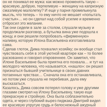
он не понимал ее мужа: как можно променять такую –
красивую, добрую, терпеливую – женщину на капризную
смазливую малолетку? И еще у парня промелькнула
мысль, что теперь – то ему ничто не мешает «попытать
счастья»… но он сделал над собой усилие и временно
отбросил это желание.
Так они сидели в зале за столом, слушали музыку и
продолжали разговор, а бутылка вина уже подошла к
концу, и они решили попробовать «фирменную»
наливку, которую Илона Васильевна изготавливала
сама.
Сделав глоток, Дима похвалил хозяйку; он вообще стал
чувствовать себя в этой уютной квартире как – то более
раскованно и говорил откровеннее. Он заметил, что
Илоне Васильевне была приятна его похвала… и тут на
молодого человека, что называется, «нашло»: он решил
признаться бывшей yчительнице в своих давних
потаенных чувствах… Сначала она его останавливала,
но потом уже слушала не перебивая, дала ему
высказаться.
Казалось, Дима совсем потерял голову и уже другими
глазами смотрел на Илону Васильевну, такую еще
прекрасную и стройную. Она была соблазнительно
одета, и через глубокий вырез пиджака Дмитрий видел
ее красивую упругую грудь и белоснежный ажурный