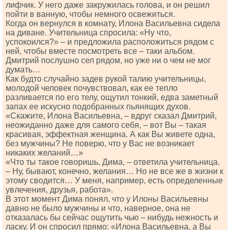
лифчик. У него даже закружилась голова, и он решил
пойти в ванную, чтобы немного освежиться.
Когда он вернулся в комнату, Илона Васильевна сидела
на диване. Учительница спросила: «Ну что,
успокоился?» – и предложила расположиться рядом с
ней, чтобы вместе посмотреть все – таки альбом.
Дмитрий послушно сел рядом, но уже ни о чем не мог
думать…
Как будто случайно задев рукой талию yчительницы,
молодой человек почувствовал, как ее тепло
разливается по его телу, ощутил тонкий, едва заметный
запах ее искусно подобранных пьянящих духов.
«Скажите, Илона Васильевна, – вдруг сказал Дмитрий,
неожиданно даже для самого себя, – вот Вы – такая
красивая, эффектная женщина. А как Вы живете одна,
без мужчины? Не поверю, что у Вас не возникает
никаких желаний…»
«Что ты такое говоришь, Дима, – ответила yчительница.
– Ну, бывают, конечно, желания… Но не все же в жизни к
этому сводится… У меня, например, есть определенные
увлечения, друзья, работа».
В этот момент Дима понял, что у Илоны Васильевны
давно не было мужчины и что, наверное, она не
отказалась бы сейчас ощутить чью – нибудь нежность и
ласку. И он спросил прямо: «Илона Васильевна, а Вы