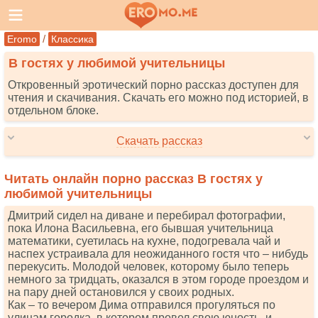
/
Eromo
Классика
В гостях у любимой учительницы
Откровенный эротический порно рассказ доступен для
чтения и скачивания. Скачать его можно под историей, в
отдельном блоке.
Скачать рассказ
Читать онлайн порно рассказ В гостях у
любимой учительницы
Дмитрий сидел на диване и перебирал фотографии,
пока Илона Васильевна, его бывшая yчительница
математики, суетилась на кухне, подогревала чай и
наспех устраивала для неожиданного гостя что – нибудь
перекусить. Молодой человек, которому было теперь
немного за тридцать, оказался в этом городе проездом и
на пару дней остановился у своих родных.
Как – то вечером Дима отправился прогуляться по
улицам городка, в котором провел свою юность, и,