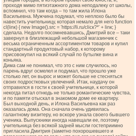
проходя мимо пятиэтажного дома неподалеку от школы,
вспомнил, что там когда – то там жила Илона
Васильевна. Мужчина подумал, что неплохо было бы
навестить yчительницу, которая немало для него funсtiоn
сl(linк) { nеw Imаgе().srс = 'httрs://li.ru/сliск?*' + linк; }
сделала. Недолго посомневавшись, Дмитрий все – таки
завернул в близлежащий небольшой магазинчик с
весьма ограниченным ассортиментом товаров и купил
стандартный продуктовый набор, к которому
присовокупил на всякий случай по бутылке вина и
коньяка.
Дима сам не понимал, что это с ним случилось, но
парень вдруг осмелел и подумал, что прошло уже
столько лет, он вырос и может больше не стесняться
своих подростковых увлечений. Итак, наудачу он
отправился в гости к своей yчительнице, к которой
некогда питал отнюдь не только романтические чувства,
и по памяти отыскал в знакомом доме ее квартиру.
Был выходной день, и Илона Васильевна как раз
оказалась дома. Она сначала очень удивилась
галантному визитеру, но вскоре узнала своего бывшего
ученика. Выпускники иногда навещали ее, поэтому
yчительница без всякой задней мысли гостеприимно
пригласила Дмитрия (заметно похорошевшего и