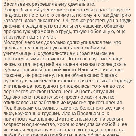
Васильевна разрешила ему сделать это.
Вскоре бывший ученик уже окончательно расстегнул ее
пиджак, но не стал его снимать, потому что так Дмитрию
казалось даже пикантнее. Он только расстегнул на груди
лифчик и раздвинул в стороны его чашечки, обнажив
прекрасную мраморную грудь, такую небольшую, еще
упругую и подтянутую…
Молодой человек довольно долго упивался тем, что
целовал эту прекрасную часть тела любимой
yчительницы и с удовольствием играл языком ее
пленительными сосочками. Потом он спустился еще
ниже, встал перед ней на колени и начал исследовать
губами красивый плоский живот Илоны Васильевны.
Наконец, он расстегнул на ее облегающих брюках
пуговицу и замочек и осторожно начал стягивать одежду.
Учительница послушно приподнялась, хотя ее до сих
пор несколько сковывала необычность ситуации…
Однако тело предательски просило ласки и легко
откликалось на заботливые мужские прикосновения.
Под брюками оказались такие же белоснежные, как и
лиф, кружевные трусики. Илона Васильевна, к
приятному удивлению Дмитрия, несмотря на зрелый
возраст и одиночество, хорошо следила за собой, и ее
интимная «прическа» оказалась хоть куда: волосы на
лобке были красиво подбриты, а вся область вокруг