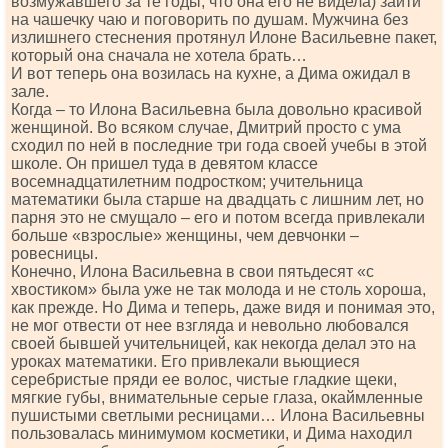
возмужавшего за те годы, что она его не видела) зайти
на чашечку чаю и поговорить по душам. Мужчина без
излишнего стеснения протянул Илоне Васильевне пакет,
который она сначала не хотела брать…
И вот теперь она возилась на кухне, а Дима ожидал в
зале.
Когда – то Илона Васильевна была довольно красивой
женщиной. Во всяком случае, Дмитрий просто с ума
сходил по ней в последние три года своей учебы в этой
школе. Он пришел туда в девятом классе
восемнадцатилетним подростком; yчительница
математики была старше на двадцать с лишним лет, но
парня это не смущало – его и потом всегда привлекали
больше «взрослые» женщины, чем девчонки –
ровесницы.
Конечно, Илона Васильевна в свои пятьдесят «с
хвостиком» была уже не так молода и не столь хороша,
как прежде. Но Дима и теперь, даже видя и понимая это,
не мог отвести от нее взгляда и невольно любовался
своей бывшей yчительницей, как некогда делал это на
уроках математики. Его привлекали вьющиеся
серебристые пряди ее волос, чистые гладкие щеки,
мягкие губы, внимательные серые глаза, окаймленные
пушистыми светлыми ресницами… Илона Васильевны
пользовалась минимумом косметики, и Дима находил