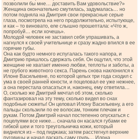
позволили бы мне… доставить Вам удовольствие?»
Женщина окончательно смутилась, задумалась… но
потом подняла на Дмитрия свои прекрасные серые
глаза, посмотрела на него продолжительно, испытующе,
и как – то виновато, еле слышно прошептала: «Что ж,
попробуй… если хочешь».
Молодой человек не заставил себя упрашивать, а
нагнулся к своей yчительнице и сразу жадно впился в ее
горячие губы.
Она как будто немного испугалась такого напора, и
Дмитрию пришлось сдержать себя. Он ощутил, что этой
женщине не хватает именно любви, теплоты и заботы, а
не грубого животного секса. Парень снова наклонился к
Илоне Васильевне, по которой целых три года сходил с
ума в своей ранней юности, и поцеловал ее уже нежнее,
а она перестала опасаться и, наконец, ему ответила…
О, сколько же Дмитрий мечтал об этом, сколько
фантазировал на эту тему, сколько видел во снах
подобные сюжеты! Он целовал Илону Васильевну, а его
пальцы скользили по ее волосам, тонким плечам и
рукам. Потом Дмитрий начал постепенно опускаться с
поцелуями все ниже… сначала он касался губами ее
гибкой шеи и того треугольничка кожи, который
виднелся из – под пиджака; затем расстегнул верхние
пуговицы и начал ласкать саму грудь… Илона