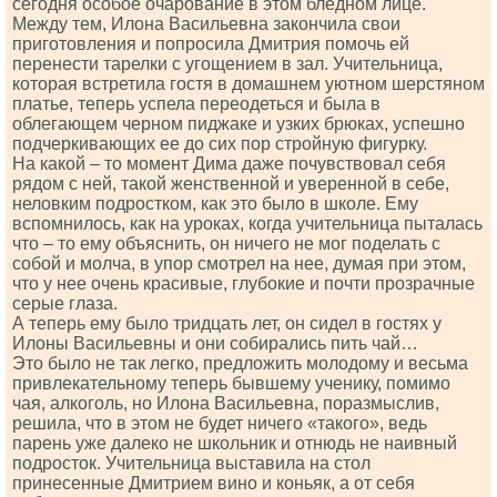
сегодня особое очарование в этом бледном лице.
Между тем, Илона Васильевна закончила свои
приготовления и попросила Дмитрия помочь ей
перенести тарелки с угощением в зал. Учительница,
которая встретила гостя в домашнем уютном шерстяном
платье, теперь успела переодеться и была в
облегающем черном пиджаке и узких брюках, успешно
подчеркивающих ее до сих пор стройную фигурку.
На какой – то момент Дима даже почувствовал себя
рядом с ней, такой женственной и уверенной в себе,
неловким подростком, как это было в школе. Ему
вспомнилось, как на уроках, когда yчительница пыталась
что – то ему объяснить, он ничего не мог поделать с
собой и молча, в упор смотрел на нее, думая при этом,
что у нее очень красивые, глубокие и почти прозрачные
серые глаза.
А теперь ему было тридцать лет, он сидел в гостях у
Илоны Васильевны и они собирались пить чай…
Это было не так легко, предложить молодому и весьма
привлекательному теперь бывшему ученику, помимо
чая, алкоголь, но Илона Васильевна, поразмыслив,
решила, что в этом не будет ничего «такого», ведь
парень уже далеко не школьник и отнюдь не наивный
подросток. Учительница выставила на стол
принесенные Дмитрием вино и коньяк, а от себя