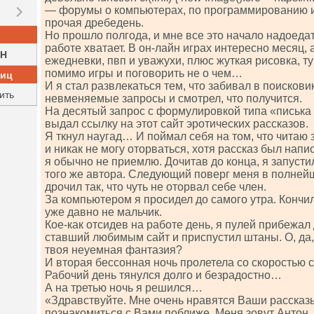
— форумы о компьютерах, по программированию и 
прочая дребедень.
Но прошло полгода, и мне все это начало надоеда
работе хватает. В он-лайн играх интересно месяц, 
H
ежедневки, пвп и уважухи, плюс жуткая рисовка, т
помимо игры и поговорить не о чем…
ниц
И я стал развлекаться тем, что забивал в поисков
ить
невменяемые запросы и смотрел, что получится.
На десятый запрос с формулировкой типа «писька 
выдал ссылку на этот сайт эротических рассказов.
Я ткнул наугад… И поймал себя на том, что читаю
и никак не могу оторваться, хотя рассказ был нап
я обычно не приемлю. Дочитав до конца, я запусти
того же автора. Следующий поверг меня в полнейши
дрочил так, что чуть не оторвал себе член.
За компьютером я просидел до самого утра. Кончил,
уже давно не мальчик.
Кое-как отсидев на работе день, я пулей прибежал
ставший любимым сайт и приспустил штаны. О, да, 
твоя неуемная фантазия?
И вторая бессонная ночь пролетела со скоростью с
Рабочий день тянулся долго и безрадостно…
А на третью ночь я решился…
«Здравствуйте. Мне очень нравятся Ваши рассказы
познакомиться с Вами поближе. Меня зовут Антон, 