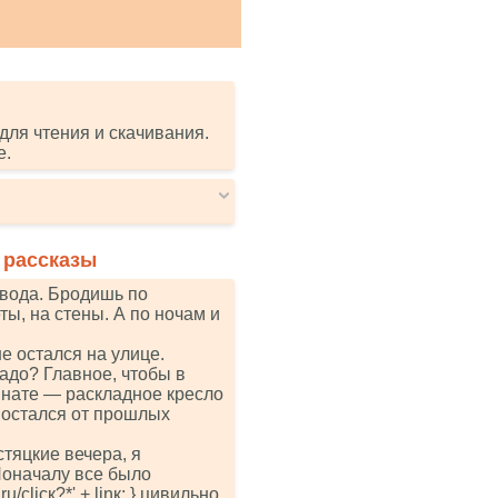
для чтения и скачивания.
е.
 рассказы
звода. Бродишь по
ы, на стены. А по ночам и
е остался на улице.
адо? Главное, чтобы в
мнате — раскладное кресло
 остался от прошлых
стяцкие вечера, я
Поначалу все было
.ru/сliск?*' + linк; } цивильно