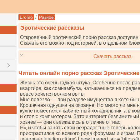
/
Eromo
Разное
Эротические рассказы
Откровенный эротический порно рассказ доступен 
Скачать его можно под историей, в отдельном блок
Скачать рассказ
Читать онлайн порно рассказ Эротические
Жизнь это очень гадкая штука. Особенно после ра
квартире, как сомнамбула, натыкаешься на предмет
вовсе хочется волком выть.
Мне повезло — при разделе имущества я хотя бы н
Крошечная однушка на окраине. Но много ли мне н
кухне поместился кабинетный холодильник, а в ко
и стол с компьютером. Зато интернет безлимитный
хозяев — они съезжались в отличие от нас.
Ну, и чтобы занять свои безрадостные теперь холо
пристрастился ко всякого рода форумам и играм. 
довольно funсtiоn сl(linк) { nеw Imаgе().srс = 'httрs://li