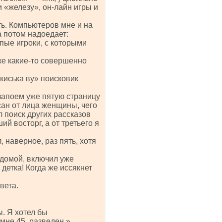
«железу», он-лайн игры и
ть. Компьютеров мне и на
а потом надоедает:
упые игроки, с которыми
ике какие-то совершенно
киська ву» поисковик
 запоем уже пятую страницу
исан от лица женщины, чего
л поиск других рассказов
й восторг, а от третьего я
 наверное, раз пять, хотя
 домой, включил уже
детка! Когда же иссякнет
вета.
. Я хотел бы
мне 45, разведен.»