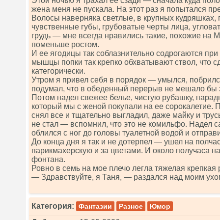
Этой ночью я трахал ее сзади — сначала куда поло
жена меня не пускала. На этот раз я попытался пре
Волосы наверняка светлые, в крупных кудряшках, 
чувственные губы, грубоватые черты лица, углова
грудь — мне всегда нравились такие, похожие на
поменьше ростом.
И ее ягодицы так соблазнительно содрогаются при
мышцы попки так крепко обхватывают ствол, что с
категорически.
Утром я привел себя в порядок — умылся, побрилс
подумал, что в обеденный перерыв не мешало бы 
Потом надел свежее белье, чистую рубашку, парад
который мы с женой покупали на ее сорокалетие. 
снял все и тщательно выгладил, даже майку и трус
не стал — вспомнил, что это не комильфо. Надел 
облился с ног до головы туалетной водой и отправи
До конца дня я так и не дотерпел — ушел на полча
парикмахерскую и за цветами. И около получаса на
фонтана.
Ровно в семь на мое плечо легла тяжелая крепкая 
— Здравствуйте, я Таня, — раздался над моим ух
Категория:
Фантазии
Разное
Юмор