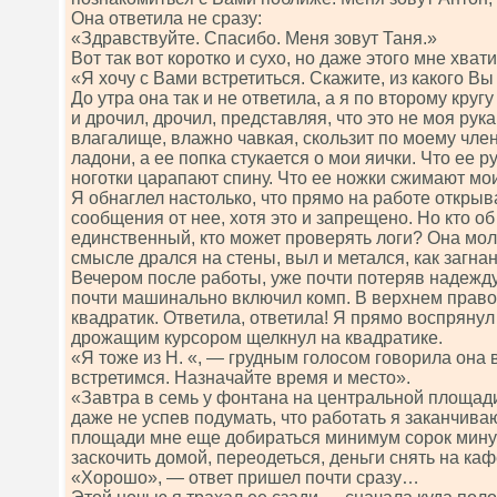
Она ответила не сразу:
«Здравствуйте. Спасибо. Меня зовут Таня.»
Вот так вот коротко и сухо, но даже этого мне хвати
«Я хочу с Вами встретиться. Скажите, из какого Вы 
До утра она так и не ответила, а я по второму кру
и дрочил, дрочил, представляя, что это не моя рук
влагалище, влажно чавкая, скользит по моему член
ладони, а ее попка стукается о мои яички. Что ее 
ноготки царапают спину. Что ее ножки сжимают м
Я обнаглел настолько, что прямо на работе открыв
сообщения от нее, хотя это и запрещено. Но кто об 
единственный, кто может проверять логи? Она мол
смысле дрался на стены, выл и метался, как загна
Вечером после работы, уже почти потеряв надежду,
почти машинально включил комп. В верхнем право
квадратик. Ответила, ответила! Я прямо воспрянул
дрожащим курсором щелкнул на квадратике.
«Я тоже из Н. «, — грудным голосом говорила она
встретимся. Назначайте время и место».
«Завтра в семь у фонтана на центральной площад
даже не успев подумать, что работать я заканчива
площади мне еще добираться минимум сорок минут,
заскочить домой, переодеться, деньги снять на к
«Хорошо», — ответ пришел почти сразу…