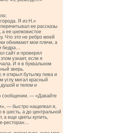
ло:
города. Я из Н.»
гу перечитывал ее рассказы
а, а ее шелковистое
у. Что это не ребро моей
руки обнимают мои плечи, а
ои бедра…
ал сайт и проверял
этом узнает, если я
чала. И я в буквальном
нный зверь.
 я открыл бутылку пива и
м углу мигал красный
 душой и телом и
 в сообщении. — «Давайте
и», — быстро нащелкал я,
ю в шесть, а до центральной
 а еще цветы купить,
афе-ресторан…