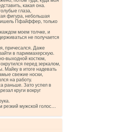
жено, потом туда, куда моя
дставить, какая она.
голубые глаза,
тая фигура, небольшая
 Мишель Пфайффер, только
 каждом моем толчке, и
держиваться не получается
я, причесался. Даже
зайти в парикмахерскую.
но-выходной костюм,
Покрутился перед зеркалом,
ы. Майку в итоге надевать
самые свежие носки,
лся на работу.
са раньше. Зато успел в
резал круги вокруг
рука.
ом резкий мужской голос…