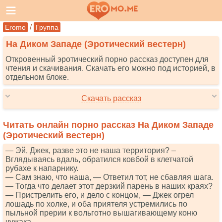
/
Eromo
Группа
На Диком Западе (Эротический вестерн)
Откровенный эротический порно рассказ доступен для
чтения и скачивания. Скачать его можно под историей, в
отдельном блоке.
Скачать рассказ
Читать онлайн порно рассказ На Диком Западе
(Эротический вестерн)
— Эй, Джек, разве это не наша территория? –
Вглядываясь вдаль, обратился ковбой в клетчатой
рубахе к напарнику.
— Сам знаю, что наша, — Ответил тот, не сбавляя шага.
— Тогда что делает этот дерзкий парень в наших краях?
— Пристрелить его, и дело с концом, — Джек огрел
лошадь по холке, и оба приятеля устремились по
пыльной прерии к вольготно вышагивающему коню
чужака.