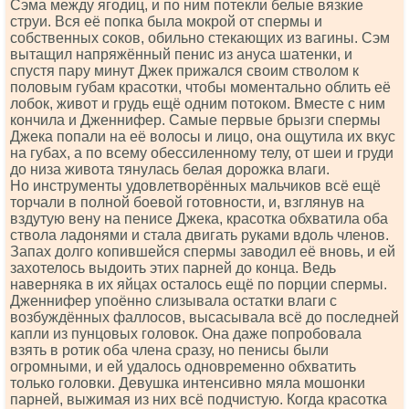
Сэма между ягодиц, и по ним потекли белые вязкие
струи. Вся её попка была мокрой от спермы и
собственных соков, обильно стекающих из вагины. Сэм
вытащил напряжённый пенис из ануса шатенки, и
спустя пару минут Джек прижался своим стволом к
половым губам красотки, чтобы моментально облить её
лобок, живот и грудь ещё одним потоком. Вместе с ним
кончила и Дженнифер. Самые первые брызги спермы
Джека попали на её волосы и лицо, она ощутила их вкус
на губах, а по всему обессиленному телу, от шеи и груди
до низа живота тянулась белая дорожка влаги.
Но инструменты удовлетворённых мальчиков всё ещё
торчали в полной боевой готовности, и, взглянув на
вздутую вену на пенисе Джека, красотка обхватила оба
ствола ладонями и стала двигать руками вдоль членов.
Запах долго копившейся спермы заводил её вновь, и ей
захотелось выдоить этих парней до конца. Ведь
наверняка в их яйцах осталось ещё по порции спермы.
Дженнифер упоённо слизывала остатки влаги с
возбуждённых фаллосов, высасывала всё до последней
капли из пунцовых головок. Она даже попробовала
взять в ротик оба члена сразу, но пенисы были
огромными, и ей удалось одновременно обхватить
только головки. Девушка интенсивно мяла мошонки
парней, выжимая из них всё подчистую. Когда красотка