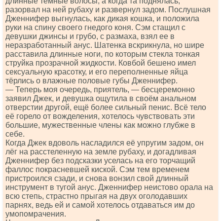
длинные тёмные волосы, а когда та поднялась,
разорвал на ней рубаху и развернул задом. Послушная
Дженнифер выгнулась, как дикая кошка, и положила
руки на спину своего гнедого коня. Сэм стащил с
девушки джинсы и грубо, с размаха, взял ее в
неразработанный анус. Шатенка вскрикнула, но шире
расставила длинные ноги, по которым стекла тонкая
струйка прозрачной жидкости. Ковбой бешено имел
сексуальную красотку, и его переполненные яйца
тёрлись о влажные половые губы Дженнифер.
— Теперь моя очередь, приятель, — бесцеремонно
заявил Джек, и девушка ощутила в своём анальном
отверстии другой, ещё более сильный пенис. Всё тело
её горело от вожделения, хотелось чувствовать эти
большие, мужественные члены как можно глубже в
себе.
Когда Джек вдоволь насладился её упругим задом, он
лёг на расстеленную на земле рубаху, и догадливая
Дженнифер без подсказки уселась на его торчащий
фаллос покрасневшей киской. Сэм тем временем
пристроился сзади, и снова вонзил свой длинный
инструмент в тугой анус. Дженнифер неистово орала на
всю степь, страстно прыгая на двух оголодавших
парнях, ведь ей и самой хотелось отдаваться им до
умопомрачения.