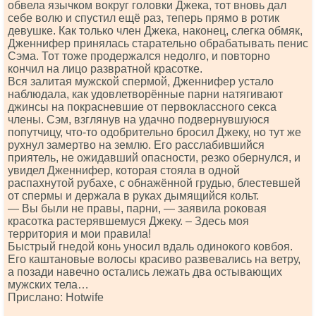
обвела язычком вокруг головки Джека, тот вновь дал
себе волю и спустил ещё раз, теперь прямо в ротик
девушке. Как только член Джека, наконец, слегка обмяк,
Дженнифер принялась старательно обрабатывать пенис
Сэма. Тот тоже продержался недолго, и повторно
кончил на лицо развратной красотке.
Вся залитая мужской спермой, Дженнифер устало
наблюдала, как удовлетворённые парни натягивают
джинсы на покрасневшие от первоклассного секса
члены. Сэм, взглянув на удачно подвернувшуюся
попутчицу, что-то одобрительно бросил Джеку, но тут же
рухнул замертво на землю. Его расслабившийся
приятель, не ожидавший опасности, резко обернулся, и
увидел Дженнифер, которая стояла в одной
распахнутой рубахе, с обнажённой грудью, блестевшей
от спермы и держала в руках дымящийся кольт.
— Вы были не правы, парни, — заявила роковая
красотка растерявшемуся Джеку. – Здесь моя
территория и мои правила!
Быстрый гнедой конь уносил вдаль одинокого ковбоя.
Его каштановые волосы красиво развевались на ветру,
а позади навечно остались лежать два остывающих
мужских тела…
Прислано: Ноtwifе