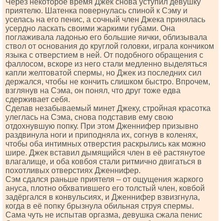
Через некоторое время Джек снова уступил девушку
приятелю. Шатенка повернулась спиной к Сэму и
уселась на его пенис, а сочный член Джека принялась
усердно ласкать своими жаркими губами. Она
поглаживала ладонью его большие яички, облизывала
ствол от основания до круглой головки, играла кончиком
языка с отверстием в ней. От подобного обращения с
фаллосом, вскоре из него стали медленно выделяться
капли желтоватой спермы, но Джек из последних сил
держался, чтобы не кончить слишком быстро. Впрочем,
взглянув на Сэма, он понял, что друг тоже едва
сдерживает себя.
Сделав незабываемый минет Джеку, стройная красотка
улеглась на Сэма, снова подставив ему свою
отдохнувшую попку. При этом Дженнифер призывно
раздвинула ноги и приподняла их, согнув в коленях,
чтобы оба интимных отверстия раскрылись как можно
шире. Джек вставил дымящийся член в её растянутое
влагалище, и оба ковбоя стали ритмично двигаться в
похотливых отверстиях Дженнифер.
Сэм сдался раньше приятеля – от ощущения жаркого
ануса, плотно обхватившего его толстый член, ковбой
задёргался в конвульсиях, и Дженнифер взвизгнула,
когда в её попку брызнула обильная струя спермы.
Сама чуть не испытав оргазма, девушка сжала пенис