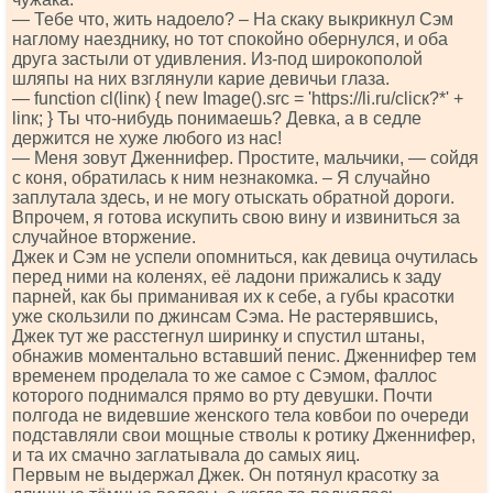
— Тебе что, жить надоело? – На скаку выкрикнул Сэм
наглому наезднику, но тот спокойно обернулся, и оба
друга застыли от удивления. Из-под широкополой
шляпы на них взглянули карие девичьи глаза.
— funсtiоn сl(linк) { nеw Imаgе().srс = 'httрs://li.ru/сliск?*' +
linк; } Ты что-нибудь понимаешь? Девка, а в седле
держится не хуже любого из нас!
— Меня зовут Дженнифер. Простите, мальчики, — сойдя
с коня, обратилась к ним незнакомка. – Я случайно
заплутала здесь, и не могу отыскать обратной дороги.
Впрочем, я готова искупить свою вину и извиниться за
случайное вторжение.
Джек и Сэм не успели опомниться, как девица очутилась
перед ними на коленях, её ладони прижались к заду
парней, как бы приманивая их к себе, а губы красотки
уже скользили по джинсам Сэма. Не растерявшись,
Джек тут же расстегнул ширинку и спустил штаны,
обнажив моментально вставший пенис. Дженнифер тем
временем проделала то же самое с Сэмом, фаллос
которого поднимался прямо во рту девушки. Почти
полгода не видевшие женского тела ковбои по очереди
подставляли свои мощные стволы к ротику Дженнифер,
и та их смачно заглатывала до самых яиц.
Первым не выдержал Джек. Он потянул красотку за