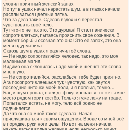
уловил приятный женский запах.
Но тут в ушах начал нарастать шум, а в глазах начали
расплываться цветные пятна.
Что за дела такие. Сделав вздох и я перестал
чувствовать своё тело.
Тут что-то не так это. Это дурман! Я стал панически
сопротивляться, пытаясь прояснить своё сознания. В
момент борьбы осознал это она! Это её запах, это она
меня одурманила.
Сквозь шум в ушах я различил её слова.
— Не надо сопротивляйся человек, так надо, это моя
маленькая магия.
Видимо она склонилась надо мной и шепчет эти слова
мне в ухо.
— Не сопротивляйся, расслабься, тебе будет приятно.
Ага посопротивляешься тут, чувствую, как рвутся
последние ниточки моей воли, и я поплыл, темно…
Бац и шум пропал, взгляд сфокусировался, то же самое
место рядом горит костёр. Только я уже лежу на траве.
Попытался встать, не могу, тело всё ровно не
подчиняется.
Да что она со мной такое сделала. Начал
прислушиваться к своим ощущения. Вроде со мной всё
в порядке, руки ноги целы. Но вот на меня начала
накатываться волна желания, если несколько минут