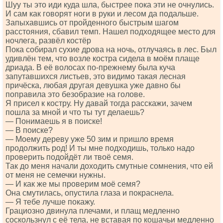
Шуу ты это иди куда шла, быстрее пока эти не очнулись.
И сам как говорят ноги в руки и лесом да подальше.
Запыхавшись от пройденного быстрым шагом
расстояния, сбавил темп. Нашел подходящее место для
ночлега, развёл костёр
Пока собирал сухие дрова на ночь, отлучаясь в лес. Был
удивлён тем, что возле костра сидела в моём плаще
дриада. В её волосах по-прежнему была куча
запутавшихся листьев, это видимо такая лесная
причёска, любая другая девушка уже давно бы
поправила это безобразие на голове.
Я присел к костру. Ну давай тогда расскажи, зачем
пошла за мной и что ты тут делаешь?
— Понимаешь я в поиске!
— В поиске?
— Моему дереву уже 50 зим и пришло время
продолжить род! И ты мне подходишь, только надо
проверить подойдёт ли твоё семя.
Так до меня начали доходить смутные сомнения, что ей
от меня не семечки нужны.
— И как же мы проверим моё семя?
Она смутилась, опустила глаза и покраснела.
— Я тебе лучше покажу.
Грациозно двинула плечами, и плащ медленно
соскользнул с её тела, не вставая по кошачьи медленно