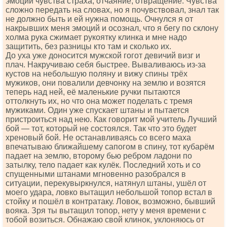
эмоций чувства страха, отчаяние, отвращение. Чувства
сложно передать на словах, но я почувствовал, знал так
не должно быть и ей нужна помощь. Очнулся я от
накрывших меня эмоций и осознал, что я бегу по склону
холма рука сжимает рукоятку клинка и мне надо
защитить, без разницы кто там и сколько их.
До уха уже доносится мужской гогот девичий визг и
плач. Накручиваю себя быстрее. Вываливаюсь из-за
кустов на небольшую поляну и вижу спины трёх
мужиков, они повалили девчонку на землю и возятся
теперь над ней, её маленькие ручки пытаются
оттолкнуть их, но что она может поделать с тремя
мужиками. Один уже спускает штаны и пытается
пристроиться над нею. Как говорит мой yчитель Лучший
бой — тот, который не состоялся. Так что это будет
хреновый бой. Не останавливаясь со всего маха
впечатываю ближайшему сапогом в спину, тот кубарём
падает на землю, второму бью ребром ладони по
затылку, тело падает как кулёк. Последний хоть и со
спущенными штанами мгновенно разобрался в
ситуации, перекувыркнулся, натянул штаны, ушёл от
моего удара, ловко вытащил небольшой топор встал в
стойку и пошёл в контратаку. Ловок, возможно, бывший
вояка. Зря ты вытащил топор, нету у меня времени с
тобой возиться. Обнажаю свой клинок, уклоняюсь от