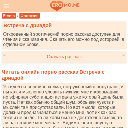
/
Eromo
Фантазии
Встреча с дриадой
Откровенный эротический порно рассказ доступен для
чтения и скачивания. Скачать его можно под историей, в
отдельном блоке.
Скачать рассказ
Читать онлайн порно рассказ Встреча с
дриадой
Я сидел на вершине холма, погружённый в полутранс, и
пытался мысленно уловить нужную мне информацию,
но эфирная субстанция астрала уже который день была
пуста. Нет как обычно общий шум, обрывки чувств и
мыслей там присутствовали. Но вот мысли, которые
должны предназначаться именно мне, вот их как рас
токи и не было. То ли холм был не достаточно высок, то
ли расстояние мне мешает. Видимо, опять впустую
просидел тут два часа. Как до меня донеслись отголоски