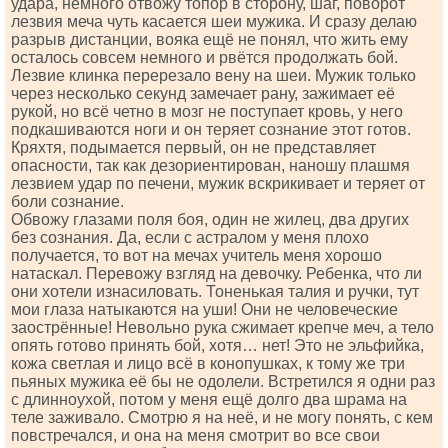
удара, немного отвожу топор в сторону, шаг, поворот
лезвия меча чуть касается шеи мужика. И сразу делаю
разрыв дистанции, вояка ещё не понял, что жить ему
осталось совсем немного и рвётся продолжать бой.
Лезвие клинка перерезало вену на шеи. Мужик только
через несколько секунд замечает рану, зажимает её
рукой, но всё четно в мозг не поступает кровь, у него
подкашиваются ноги и он теряет сознание этот готов.
Кряхтя, подымается первый, он не представляет
опасности, так как дезориентирован, наношу плашмя
лезвием удар по печени, мужик вскрикивает и теряет от
боли сознание.
Обвожу глазами поля боя, один не жилец, два других
без сознания. Да, если с астралом у меня плохо
получается, то вот на мечах yчитель меня хорошо
натаскал. Перевожу взгляд на девочку. Ребенка, что ли
они хотели изнасиловать. Тоненькая талия и ручки, тут
мои глаза натыкаются на уши! Они не человеческие
заострённые! Невольно рука сжимает крепче меч, а тело
опять готово принять бой, хотя… нет! Это не эльфийка,
кожа светлая и лицо всё в конопушках, к тому же три
пьяных мужика её бы не одолели. Встретился я одни раз
с длинноухой, потом у меня ещё долго два шрама на
теле заживало. Смотрю я на неё, и не могу понять, с кем
повстречался, и она на меня смотрит во все свои