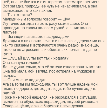
неё, она не боится и с интересом рассматривает меня.
Вот загадка природы её чуть не изнасиловали, а она
вынюхивает, кто как пахнет.
— Ты кто такая?
Мелодичным голосом говорит — Шуу.
Угу точно загадка ты хоть расу скажи свою. Она
проводит по своим волосам рукой, а в них полно
листьев
— Вы люди называете нас дриадами!
Дриады я о них почти нечего и не знаю, с деревьями они
как то связаны и встречаются очень редко, знаю ещё,
что они не агрессивны и обижать их нельзя, м-да, не
густо.
— Слушай Шуу ты вот так и ходила?
Она качнула головой.
Да не удивительно, что её хотели изнасиловать вот эти.
Она поймала мой взгляд, посмотрела на мужиков и
выдала.
— Они мне не подходят!
Ага за то ты им подходила, ты вот лучше надень мой
плащ, по дороге, где ходят люди, тебе лучше ходить
одетой.
Тоже мне герой нашелся, не разобрался в ситуации,
вылетел на обум, всех пораскидал, шкурой рисковал.
Теперь ещё подарки с барского плеча делаю.