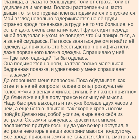
глазища, а глаза то большущие толи от страха толи от
удивления и молчим. Волосы растрепанны и часто
дышит, от этого грудная клетка подымается и опускается.
Мой взгляд невольно задерживается на её груди,
странно вроде тоненькая, а груди не то что большие, но
есть и даже очень симпатичные. Тфуты сидит передо
мной полуголая и ухом не поведет, что бы прикрыться, а
я за неё смущаюсь. Пытаюсь заняться делом и найти её
одежду да прикрыть это бесстыдство, но нифига нету,
даже порванного клочка одежды. Спрашиваю у неё
— Где твоя одежда? Ты бы оделась.
Она подымается на ноги, на теле только маленькая
бедренная повязка, и удивленно у меня спрашивает
— а зачем?
Да огорошила меня вопросом. Пока обдумывал, как
ответить на её вопрос в голове опять прозвучал её
голос «Руки в венах и жилах, сильный и пахнет приятно»
Да блин я же ещё в полу трансе и слышу её мысли.
Надо быстрее выходить и так уже больше двух часов в
нём, а ещё бегаю, прыгаю, так скоро и кровь носом
пойдёт. Делаю над собой усилие, вырываю себя из
астрала. Ох земля качнулась, краски потемнели,
восприятие притупилось, ну да уже вечер наступил, в
астрале некоторые вещи воспринимаются по-другому.
Всё вроде привык и земля не качается. Опять смотрю на