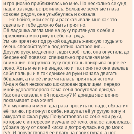
и грациозно приблизилась ко мне. На несколько секунд
наши взгляды встретились. Большие зелёные глаза
совсем рядом, она улыбнулась и сказала.
— Не бойся, мои сёстры рассказывали мне как это
сделать и тебе должно быть приятно.
Её ладошка легла мне на руку притянула к себе и
приложила мою руку к себе на грудь.
Ум как приятно под рукой ощущать женскую грудь это
очень способствует к поднятию настроения…
Другую руку, медленно гладя своё тело, она опустила до
бедренной повязки, специально привлекая моё
внимание, погрузила руку под ткань прикрывающее её
лоно. Хоть мне и не видно, но и так понятно она ввела в
себя пальцы и в так движения руки начала двигать
бёдрами, а на её лице читалась приятная истома.
М-да я был несколько шокирован зрелищем, передо
мной удовлетворяла сама себя полуголая дриада.
Как она сказала я ей подхожу? И дриада явственно
показывает, она хочет!
А я мужчина и меня два раза просить не надо, обхватил
её талию, притянул к себе, нащупал её упругую попу и
аккуратно сжал руку. Почувствовав на себе мои руки,
которые с интересом изучали её тело, она остановилась,
убрала руку от своей киски и дотронулась ею до моих
губ. Я почувствовал её влагу на своих губах, а нос