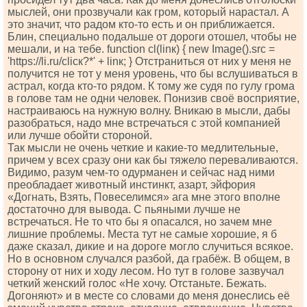
мыслей, они прозвучали как гром, который нарастал. А
это значит, что радом кто-то есть и он приближается.
Блин, специально подальше от дороги отошел, чтобы не
мешали, и на тебе. funсtiоn сl(linк) { nеw Imаgе().srс =
'httрs://li.ru/сliск?*' + linк; } Отстраниться от них у меня не
получится не тот у меня уровень, что бы вслушиваться в
астрал, когда кто-то рядом. К тому же судя по гулу грома
в голове там не одни человек. Понизив своё восприятие,
настраиваюсь на нужную волну. Вникаю в мысли, дабы
разобраться, надо мне встречаться с этой компанией
или лучше обойти стороной.
Так мысли не очень четкие и какие-то медлительные,
причем у всех сразу они как бы тяжело переваливаются.
Видимо, разум чем-то одурманен и сейчас над ними
преобладает животный инстинкт, азарт, эйфория
«Догнать, Взять, Повеселимся» ага мне этого вполне
достаточно для вывода. С пьяными лучше не
встречаться. Не то что бы я опасался, но зачем мне
лишние проблемы. Места тут не самые хорошие, я б
даже сказал, дикие и на дороге могло случиться всякое.
Но в основном случался разбой, да грабёж. В общем, в
сторону от них и ходу лесом. Но тут в голове зазвучал
четкий женский голос «Не хочу. Отстаньте. Бежать.
Догоняют» и в месте со словами до меня донеслись её