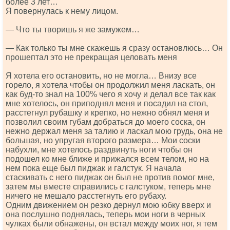
более 3 лет…
Я повернулась к нему лицом.
— Что ты творишь я же замужем…
— Как только ты мне скажешь я сразу остановлюсь… Он
прошептал это не прекращая целовать меня
Я хотела его остановить, но не могла… Внизу все
горело, я хотела чтобы он продолжил меня ласкать, он
как буд-то знал на 100% чего я хочу и делал все так как
мне хотелось, он приподнял меня и посадил на стол,
расстегнул рубашку и крепко, но нежно обнял меня и
позволил своим губам добраться до моего соска, он
нежно держал меня за талию и ласкал мою грудь, она не
большая, но упругая второго размера… Мои соски
набухли, мне хотелось раздвинуть ноги чтобы он
подошел ко мне ближе и прижался всем телом, но на
нем пока еще был пиджак и галстук. Я начала
стаскивать с него пиджак он был не против помог мне,
затем мы вместе справились с галстуком, теперь мне
ничего не мешало расстегнуть его рубаху.
Одним движением он резко дернул мою юбку вверх и
она послушно поднялась, теперь мои ноги в черных
чулках были обнажены, он встал между моих ног, я тем