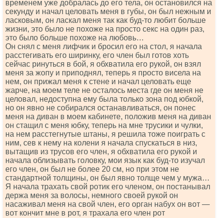
временем уже добралась до его тела, он остановился на
секунду и начал целовать меня в губы, он был нежным и
ласковым, он ласкал меня так как буд-то любит больше
жизни, это было не похоже на просто секс на один раз,
это было больше похоже на любовь…
Он снял с меня лифчик и бросил его на стол, я начала
расстегивать его ширинку, его член был готов хоть
сейчас ринуться в бой, я обхватила его рукой, он взял
меня за жопу и приподнял, теперь я просто висела на
нем, он прижал меня к стене и начал целовать еще
жарче, на моем теле не осталось места где он меня не
целовал, недоступна ему была только зона под юбкой,
но он явно не собирался останавливаться, он понес
меня на диван в моем кабинете, положив меня на диван
он стащил с меня юбку, теперь на мне трусики и чулки,
на нем расстегнутые штаны, я решила тоже поиграть с
ним, сев к нему на колени я начала спускаться в низ,
вытащив из трусов его член, я обхватила его рукой и
начала облизывать головку, мои язык как буд-то изучал
его член, он был не более 20 см, но при этом не
стандартной толщины, он был явно толще чем у мужа…
Я начала трахать свой ротик его членом, он постанывал
держа меня за волосы, немного своей рукой он
насаживал меня на свой член, его орган набух он вот —
вот кончит мне в рот, я трахала его член рот