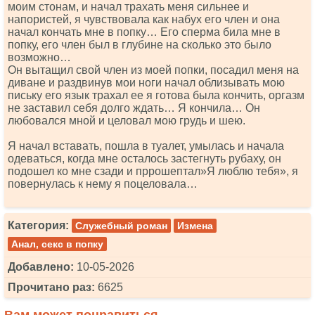
моим стонам, и начал трахать меня сильнее и
напористей, я чувствовала как набух его член и она
начал кончать мне в попку… Его сперма била мне в
попку, его член был в глубине на сколько это было
возможно…
Он вытащил свой член из моей попки, посадил меня на
диване и раздвинув мои ноги начал облизывать мою
письку его язык трахал ее я готова была кончить, оргазм
не заставил себя долго ждать… Я кончила… Он
любовался мной и целовал мою грудь и шею.
Я начал вставать, пошла в туалет, умылась и начала
одеваться, когда мне осталось застегнуть рубаху, он
подошел ко мне сзади и пррошептал»Я люблю тебя», я
повернулась к нему я поцеловала…
Категория:
Служебный роман
Измена
Анал, секс в попку
Добавлено:
10-05-2026
Прочитано раз:
6625