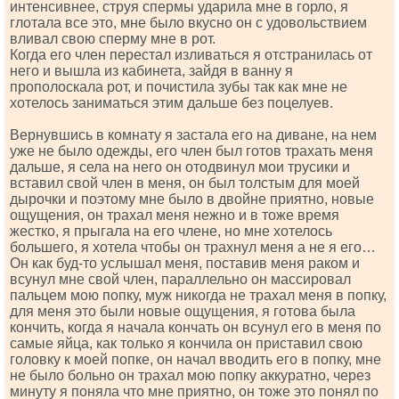
интенсивнее, струя спермы ударила мне в горло, я
глотала все это, мне было вкусно он с удовольствием
вливал свою сперму мне в рот.
Когда его член перестал изливаться я отстранилась от
него и вышла из кабинета, зайдя в ванну я
прополоскала рот, и почистила зубы так как мне не
хотелось заниматься этим дальше без поцелуев.
Вернувшись в комнату я застала его на диване, на нем
уже не было одежды, его член был готов трахать меня
дальше, я села на него он отодвинул мои трусики и
вставил свой член в меня, он был толстым для моей
дырочки и поэтому мне было в двойне приятно, новые
ощущения, он трахал меня нежно и в тоже время
жестко, я прыгала на его члене, но мне хотелось
большего, я хотела чтобы он трахнул меня а не я его…
Он как буд-то услышал меня, поставив меня раком и
всунул мне свой член, параллельно он массировал
пальцем мою попку, муж никогда не трахал меня в попку,
для меня это были новые ощущения, я готова была
кончить, когда я начала кончать он всунул его в меня по
самые яйца, как только я кончила он приставил свою
головку к моей попке, он начал вводить его в попку, мне
не было больно он трахал мою попку аккуратно, через
минуту я поняла что мне приятно, он тоже это понял по