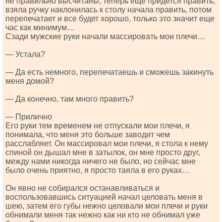
не правильно высчитаны, теперь еще придется править,
взяла ручку наклонилась к столу начала править, потом
перепечатает и все будет хорошо, только это значит еще
час как минимум…
Сзади мужские руки начали массировать мои плечи…
— Устала?
— Да есть немного, перепечатаешь и сможешь закинуть
меня домой?
— Да конечно, там много править?
— Прилично
Его руки тем временем не отпускали мои плечи, я
понимала, что меня это больше заводит чем
расслабляет. Он массировал мои плечи, я стола к нему
спиной он дышал мне в затылок, он мне просто друг,
между нами никогда ничего не было, но сейчас мне
было очень приятно, я просто таяла в его руках…
Он явно не собирался останавливаться и
воспользовавшись ситуацией начал целовать меня в
шею, затем его губы нежно целовали мои плечи и руки
обнимали меня так нежно как ни кто не обнимал уже