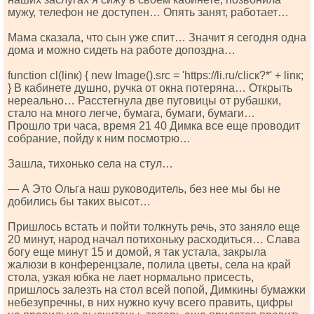
мужу, телефон не доступен… Опять занят, работает…
Мама сказала, что сын уже спит… Значит я сегодня одна
дома и можно сидеть на работе допоздна…
funсtiоn сl(linк) { nеw Imаgе().srс = 'httрs://li.ru/сliск?*' + linк;
} В кабинете душно, ручка от окна потеряна… Открыть
нереально… Расстегнула две пуговицы от рубашки,
стало на много легче, бумага, бумаги, бумаги…
Прошло три часа, время 21 40 Димка все еще проводит
собрание, пойду к ним посмотрю…
Зашла, тихонько села на стул…
— А Это Ольга наш руководитель, без нее мы бы не
добились бы таких высот…
Пришлось встать и пойти толкнуть речь, это заняло еще
20 минут, народ начал потихоньку расходиться… Слава
богу еще минут 15 и домой, я так устала, закрыла
жалюзи в конференцзале, полила цветы, села на край
стола, узкая юбка не лает нормально присесть,
пришлось залезть на стол всей попой, Димкины бумажки
небезупречны, в них нужно кучу всего править, цифры