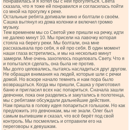
понравилась и я хотел бы с ней прогуляться. Света
сказала, что я тоже ей понравился и согласилась пойти
со мной на прогулку к реке.
Остальные ребята допивали вино и болтали о своём.
Сашка вытянул из дома колонки и включил громко
музыку.
Тем временем мы со Светой уже пришли на речку, идти
не далеко минут 10. Мы присели на лавочку которая
стояла на берегу реки. Мы болтали, она мне
рассказывала про себя, я ей про себя. В один момент
наши глаза встретились, и мы на несколько минут
замерли. Мне очень захотелось поцеловать Свету. Что я
и попытался сделать, она была не против.
Мы долго целовались, пытаясь насладиться друг другом.
Не обращая внимания на людей, которые шли с речки
домой. Но вскоре начало темнеть и нам пора было
возвращаться. Когда мы пришли, Сашка у приготовил
баню и пригласил всех нас попариться. Сначала зашли
девчонки, пока они разделись и закутались в полотенца,
мы с ребятами обсуждали дальнейшие действия.
Нам пришла в голову идея попариться голышом. Но как
предложить это девчонкам, мы не знали. Олег был
самым выпившим и сказал, что всё берёт под свой
контроль. Мы посмеялись и отправили его на
переговоры к девушкам.