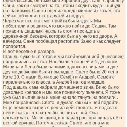
одноклассник, он тоже мой хороший друг. Олег спросил у
Сани, как он смотрит на то, чтобы сходить куда – нибудь
на шашлыки. Сашка оценил предложение и сказал, что
сейчас обзвонит всех друзей и подруг.
Через час все кто смог прийти были здесь. Мы
поболтали и решили, что можно пойти до Сашки. Там
пожарить шашлык, накрыть стол и посидеть в
деревянной беседке, которая была у него во дворе. А
вечером, Саня пообещал растопить баню и как следует
попарится.
И вот веселье в разгаре.
Шашлык уже был готов и мы всей компанией (9 человек)
направились за стол. Нас было 5 парней и 4 девчонки.
Марина и Лена были нашими одноклассницами, а две
другие девчонки были помладше. Свете было 20 лет а
Кате 19. С нами были ещё Семён и Андрей, Семён с
параллельного класса, а Андрей на год младше.
Под шашлык мы набрали домашнего вина. Вино было
довольно крепкое и мы все понемногу пьянели. Я тоже
уже был выпившим и меня начало тянуть на подвиги .
Мне понравилась Света, и думал как бы к ней подойти.
Ещё немного выпив я решил действовать. Я подсел к
ней и сказал, что хотел бы выпить с ней. Она
согласилась. Мы выпили, и я начал расспрашивать её о
всякой ерунде. Потом я сказал Свете, что она мне