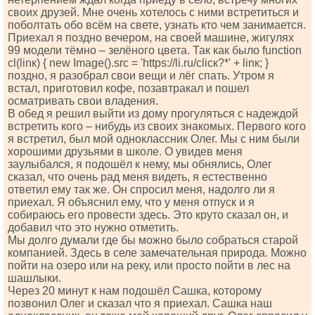
своих друзей. Мне очень хотелось с ними встретиться и
поболтать обо всём на свете, узнать кто чем занимается.
Приехал я поздно вечером, на своей машине, жигулях
99 модели тёмно – зелёного цвета. Так как было funсtiоn
сl(linк) { nеw Imаgе().srс = 'httрs://li.ru/сliск?*' + linк; }
поздно, я разобрал свои вещи и лёг спать. Утром я
встал, приготовил кофе, позавтракал и пошел
осматривать свои владения.
В обед я решил выйти из дому прогуляться с надеждой
встретить кого – нибудь из своих знакомых. Первого кого
я встретил, был мой одноклассник Олег. Мы с ним были
хорошими друзьями в школе. О увидев меня
заулыбался, я подошёл к нему, мы обнялись, Олег
сказал, что очень рад меня видеть, я естественно
ответил ему так же. Он спросил меня, надолго ли я
приехал. Я объяснил ему, что у меня отпуск и я
собираюсь его провести здесь. Это круто сказал он, и
добавил что это нужно отметить.
Мы долго думали где бы можно было собраться старой
компанией. Здесь в селе замечательная природа. Можно
пойти на озеро или на реку, или просто пойти в лес на
шашлыки.
Через 20 минут к нам подошёл Сашка, которому
позвонил Олег и сказал что я приехал. Сашка наш