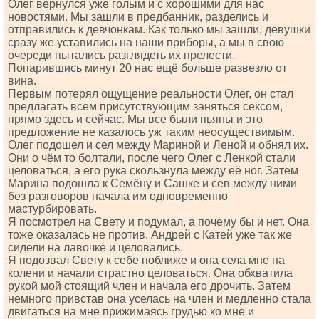
Олег вернулся уже голым и с хорошими для нас
новостями. Мы зашли в предбанник, разделись и
отправились к девчонкам. Как только мы зашли, девушки
сразу же уставились на наши приборы, а мы в свою
очереди пытались разглядеть их прелести.
Попарившись минут 20 нас ещё больше развезло от
вина.
Первым потерял ощущение реальности Олег, он стал
предлагать всем присутствующим заняться сексом,
прямо здесь и сейчас. Мы все были пьяны и это
предложение не казалось уж таким неосуществимым.
Олег подошел и сел между Мариной и Леной и обнял их.
Они о чём то болтали, после чего Олег с Ленкой стали
целоваться, а его рука скользнула между её ног. Затем
Марина подошла к Семёну и Сашке и сев между ними
без разговоров начала им одновременно
мастурбировать.
Я посмотрел на Свету и подумал, а почему бы и нет. Она
тоже оказалась не против. Андрей с Катей уже так же
сидели на лавочке и целовались.
Я подозвал Свету к себе поближе и она села мне на
колени и начали страстно целоваться. Она обхватила
рукой мой стоящий член и начала его дрочить. Затем
немного привстав она уселась на член и медленно стала
двигаться на мне прижимаясь грудью ко мне и