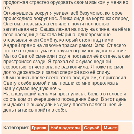
продолжая страстно орудовать своим языком у меня во
рту.
Оглянувшись вокруг я увидел всё безумство, которое
происходило вокруг нас. Ленка сидя на корточках перед
Олегом, отсасывала его член, почти полностью
заглатывая его. Сашка лежал на полу на спине, на нём в
позе наезднице скакала Марина, одновременно
отсасывая член Семёну, который стоял над ними.
Андрей прямо на лавочке трахал раком Катю. От всего
этого я сходил с ума и получал огромное удовольствие.
Мы со Светой сменили позу, я поставил её к стене, а сам
пристроился сзади. Я трахал её с сумасшедшей
скоростью, от чего она не раз кончила. Я тоже не смог
долго держаться и залил спермой всю её спину.
Обмывшись после всего этого под душем, я пригласил
Свету к себе домой и мы пошли ко мне продолжать
нашу сумасшедшую ночь.
На следующий день мы проснулись с болью в голове и
со стыдом от вчерашнего посещения бани. В этот день
мы даже не выходили из дому, просто валяясь целый
день пытаясь прийти в себя.
Категория:
Группа
Наблюдатели
Случай
Минет