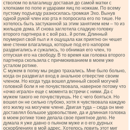
стволом по влагалищу доставая до самой матки с
хлопками по попе и ударами яиц по ножкам. По всему
пустому подъезду разносилась громкая Эхо. Вынув
одной рукой член изо рта я попросила его по тише. Не
хотелось быть застуканной за этим занятием кем – то из
жильцов дома. И снова заглотила сладкую головку
второго партнера в с вой раз.. й ротик. Длинный
поумерил свой пыл и я ощущала как приятно он чешет
мне стенки влагалища, которые под его напором
раздвигались и сужались, то обнимая его член, то
отпуская его на свободу. В то время как головка второго
партнера скользила с причмокиванием в моем уже
усталом ротике.
С мужем в попку мы редко трахались. Мне было больно,
когда он раздвигал вход в анальное отверстие своим
членом. Но когда туда вошел длинный своей могучей
головкой боли я не почувствовала, наверное потому что
«очко играло» еще с момента встречи с ними. Да с
мужем такого не почувствуешь. Не с чего бояться. Но
вошел он не сильно глубоко, хотя я чувствовала каждую
его жилку на могучем члене. Двигая туда – сюда он мне
доставлял большое удовольствие, да и длинная головка
в моем ротике тоже делала свое приятное дело. Не
думала я уже давно о пьяном муже и о его дурных
оскорблениях в мой адрес. Хотелось ловить этот миг