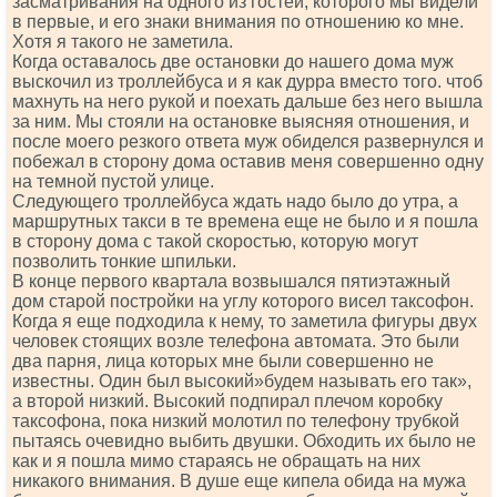
засматривания на одного из гостей, которого мы видели
в первые, и его знаки внимания по отношению ко мне.
Хотя я такого не заметила.
Когда оставалось две остановки до нашего дома муж
выскочил из троллейбуса и я как дурра вместо того. чтоб
махнуть на него рукой и поехать дальше без него вышла
за ним. Мы стояли на остановке выясняя отношения, и
после моего резкого ответа муж обиделся развернулся и
побежал в сторону дома оставив меня совершенно одну
на темной пустой улице.
Следующего троллейбуса ждать надо было до утра, а
маршрутных такси в те времена еще не было и я пошла
в сторону дома с такой скоростью, которую могут
позволить тонкие шпильки.
В конце первого квартала возвышался пятиэтажный
дом старой постройки на углу которого висел таксофон.
Когда я еще подходила к нему, то заметила фигуры двух
человек стоящих возле телефона автомата. Это были
два парня, лица которых мне были совершенно не
известны. Один был высокий»будем называть его так»,
а второй низкий. Высокий подпирал плечом коробку
таксофона, пока низкий молотил по телефону трубкой
пытаясь очевидно выбить двушки. Обходить их было не
как и я пошла мимо стараясь не обращать на них
никакого внимания. В душе еще кипела обида на мужа