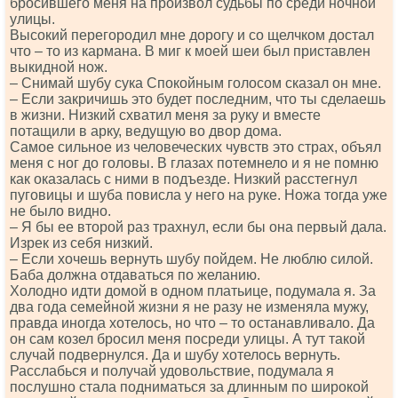
бросившего меня на произвол судьбы по среди ночной
улицы.
Высокий перегородил мне дорогу и со щелчком достал
что – то из кармана. В миг к моей шеи был приставлен
выкидной нож.
– Снимай шубу сука Спокойным голосом сказал он мне.
– Если закричишь это будет последним, что ты сделаешь
в жизни. Низкий схватил меня за руку и вместе
потащили в арку, ведущую во двор дома.
Самое сильное из человеческих чувств это страх, объял
меня с ног до головы. В глазах потемнело и я не помню
как оказалась с ними в подъезде. Низкий расстегнул
пуговицы и шуба повисла у него на руке. Ножа тогда уже
не было видно.
– Я бы ее второй раз трахнул, если бы она первый дала.
Изрек из себя низкий.
– Если хочешь вернуть шубу пойдем. Не люблю силой.
Баба должна отдаваться по желанию.
Холодно идти домой в одном платьице, подумала я. За
два года семейной жизни я не разу не изменяла мужу,
правда иногда хотелось, но что – то останавливало. Да
он сам козел бросил меня посреди улицы. А тут такой
случай подвернулся. Да и шубу хотелось вернуть.
Расслабься и получай удовольствие, подумала я
послушно стала подниматься за длинным по широкой