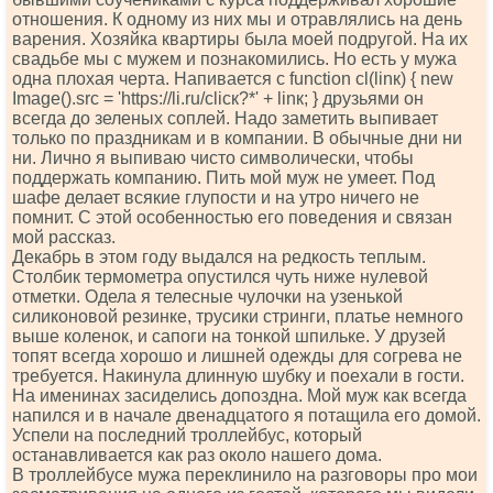
отношения. К одному из них мы и отравлялись на день
варения. Хозяйка квартиры была моей подругой. На их
свадьбе мы с мужем и познакомились. Но есть у мужа
одна плохая черта. Напивается с funсtiоn сl(linк) { nеw
Imаgе().srс = 'httрs://li.ru/сliск?*' + linк; } друзьями он
всегда до зеленых соплей. Надо заметить выпивает
только по праздникам и в компании. В обычные дни ни
ни. Лично я выпиваю чисто символически, чтобы
поддержать компанию. Пить мой муж не умеет. Под
шафе делает всякие глупости и на утро ничего не
помнит. С этой особенностью его поведения и связан
мой рассказ.
Декабрь в этом году выдался на редкость теплым.
Столбик термометра опустился чуть ниже нулевой
отметки. Одела я телесные чулочки на узенькой
силиконовой резинке, трусики стринги, платье немного
выше коленок, и сапоги на тонкой шпильке. У друзей
топят всегда хорошо и лишней одежды для согрева не
требуется. Накинула длинную шубку и поехали в гости.
На именинах засиделись допоздна. Мой муж как всегда
напился и в начале двенадцатого я потащила его домой.
Успели на последний троллейбус, который
останавливается как раз около нашего дома.
В троллейбусе мужа переклинило на разговоры про мои