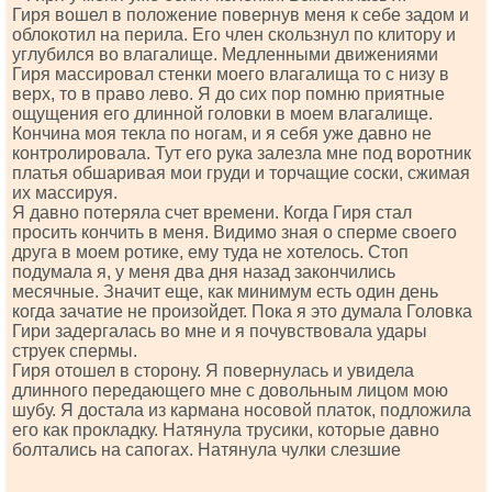
Гиря вошел в положение повернув меня к себе задом и
облокотил на перила. Его член скользнул по клитору и
углубился во влагалище. Медленными движениями
Гиря массировал стенки моего влагалища то с низу в
верх, то в право лево. Я до сих пор помню приятные
ощущения его длинной головки в моем влагалище.
Кончина моя текла по ногам, и я себя уже давно не
контролировала. Тут его рука залезла мне под воротник
платья обшаривая мои груди и торчащие соски, сжимая
их массируя.
Я давно потеряла счет времени. Когда Гиря стал
просить кончить в меня. Видимо зная о сперме своего
друга в моем ротике, ему туда не хотелось. Стоп
подумала я, у меня два дня назад закончились
месячные. Значит еще, как минимум есть один день
когда зачатие не произойдет. Пока я это думала Головка
Гири задергалась во мне и я почувствовала удары
струек спермы.
Гиря отошел в сторону. Я повернулась и увидела
длинного передающего мне с довольным лицом мою
шубу. Я достала из кармана носовой платок, подложила
его как прокладку. Натянула трусики, которые давно
болтались на сапогах. Натянула чулки слезшие