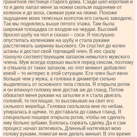
гранитной лестнице старого дома. Сзади шел короткий и
то и дело лапал меня за ножки скользя ладонями от
коленок и до веха, сжимая руки на ляжке. Похоже
ощущение моих телесных колготок его сильно заводило.
Так мы поднялись выше пятого этажа. Там была
широкая площадка со входом на чердак. Высокий
бросил шубу на пол и сказал – соси. Я послушно
опустилась коленками на шубу и стала руками
расстегивать ширинку высокого. Он спустил до колен
штаны и достал свой торчащий член. В нос сразу
пахнуло соответствующим запахом немытого мужского
члена. Муж всегда хорошо мылся перед сексом, поэтому
я отвыкла от таких запахов, но этот момент добавлял
кокой – то интерес в этой ситуации. Его член был явно
больше чем у мужа, а головка в диаметре сильно
выделялась от основного тела ствола. Я открыла ротик
и он впихнул головку мне достав аж до гланд. Потом
обхватил меня руками на затылке и я стала двигать
головой, то поглощая, то высовывая на свет его
сильного жеребца. Головка скользила мне по небам,
упиралась в щечки, то доставала до самых гланд. Я
специально пошире открыла ротик, чтобы не сделать
ему больно зубами. Боялась сорвать сделку. Да и сам
процесс начал затягивать. Длинный натягивал мою
голову руками, помогая мне делать миньет. В это время