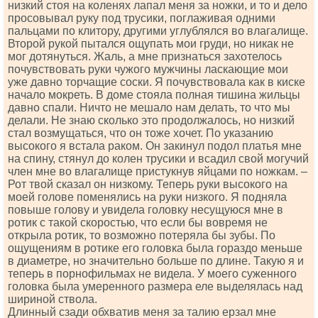
низкий стоя на коленях лапал меня за ножки, и то и дело
просовывал руку под трусики, поглаживая одними
пальцами по клитору, другими углублялся во влагалище.
Второй рукой пытался ощупать мои груди, но никак не
мог дотянуться. Жаль, а мне признаться захотелось
почувствовать руки чужого мужчины ласкающие мои
уже давно торчащие соски. Я почувствовала как в киске
начало мокреть. В доме стояла полная тишина жильцы
давно спали. Ничто не мешало нам делать, то что мы
делали. Не знаю сколько это продолжалось, но низкий
стал возмущаться, что он тоже хочет. По указанию
высокого я встала раком. Он закинул подол платья мне
на спину, стянул до колен трусики и всадил свой могучий
член мне во влагалище пристукнув яйцами по ножкам. –
Рот твой сказал он низкому. Теперь руки высокого на
моей голове поменялись на руки низкого. Я подняла
повыше голову и увидела головку несущуюся мне в
ротик с такой скоростью, что если бы вовремя не
открыла ротик, то возможно потеряла бы зубы. По
ощущениям в ротике его головка была гораздо меньше
в диаметре, но значительно больше по длине. Такую я и
теперь в порнофильмах не видела. У моего суженного
головка была умеренного размера еле выделялась над
шириной ствола.
Длинный сзади обхватив меня за талию ерзал мне