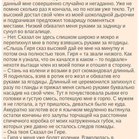
данный мне совершенно случайно и негаданно. Уже не
помню сколько раз я кончала, но по ногам уже текло. Тут
высокий достал свой член из моей шоколадной дырочки
и подрачивая предложил товарищу поменяться
местами. Низкий обхватил меня руками за задницу и
сунул во влагалище.
– Нет. Сказал он здесь слишком широко и мокро и
перепихнул мне в попку взявшись руками за ягодицы.
«Слышь Гиря сказ высокий дай ее мне на минутку и
потом она полностью твоя. Гиря « та звали низкого. Как
потом я узнала, что он качался в каком – то подвале»
нехотя вытащи член из моей попки и отошел в сторону.
– Стань на колени и возьми в рот скомандовал длинный.
Я поднялась, взяв в ротик его жезл и обхватив его
руками за ягодицы. Длинный не церемонился запихнул с
разу по гланды и прижал меня сильно руками буквально
насадив на свой член. Тут я почувствовала рывки его
головки и густую смесь, потекшую мне в горло. С мужем
я не глотала, а тут пришлось, деваться было не куда.
Аккуратно заглотив все я язычком медленно вытянула
остатки кончины его залупы торчащей на расстоянии
спичечного коробка от моих натруженных губок, на
которых уже давно не осталось следов помады.
– Она твоя Сказал он Гире.
– Гиря у меня уже болят коленки. Взмолилась я.