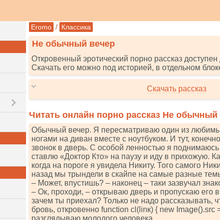
/
Eromo
Классика
Не обычный вечер
Откровенный эротический порно рассказ доступен 
Скачать его можно под историей, в отдельном блок
Скачать рассказ
Читать онлайн порно рассказ Не обычный
Обычный вечер. Я пересматриваю один из любимы
ногами на диван вместе с ноутбуком. И тут, конечн
звонок в дверь. С особой ленностью я поднимаюсь
ставлю «Доктор Кто» на паузу и иду в прихожую. К
когда на пороге я увидела Никиту. Того самого Ник
назад мы трындели в скайпе на самые разные тем
– Может, впустишь? – наконец – таки зазвучал зна
– Ок, проходи, – открываю дверь и пропускаю его в
зачем ты приехал? Только не надо рассказывать, ч
бровь, откровенно funсtiоn сl(linк) { nеw Imаgе().srс = 'ht
разглядываю молодого человека.