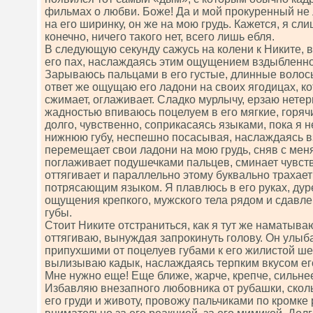
фильмах о любви. Боже! Да и мой прокуренный не
на его ширинку, он же на мою грудь. Кажется, я сли
конечно, ничего такого нет, всего лишь ебля.
В следующую секунду сажусь на колени к Никите,
его пах, наслаждаясь этим ощущением вздыбленно
Зарываюсь пальцами в его густые, длинные волосы
ответ же ощущаю его ладони на своих ягодицах, ко
сжимает, оглаживает. Сладко мурлычу, ерзаю нетер
жадностью впиваюсь поцелуем в его мягкие, горяч
долго, чувственно, соприкасаясь языками, пока я н
нижнюю губу, неспешно посасывая, наслаждаясь в
перемещает свои ладони на мою грудь, сняв с меня
поглаживает подушечками пальцев, сминает чувств
оттягивает и параллельно этому буквально трахает
потрясающим языком. Я плавлюсь в его руках, дуре
ощущения крепкого, мужского тела рядом и сдавл
губы.
Стоит Никите отстраниться, как я тут же наматываю
оттягиваю, вынуждая запрокинуть голову. Он улыба
припухшими от поцелуев губами к его жилистой ше
вылизываю кадык, наслаждаясь терпким вкусом его
Мне нужно еще! Еще ближе, жарче, крепче, сильне
Избавляю внезапного любовника от рубашки, скол
его груди и животу, провожу пальчиками по кромке