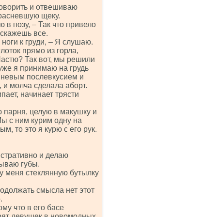
оговорить и отвешиваю
красневшую щеку.
ю в позу, – Так что привело
сскажешь все.
оги к груди, – Я слушаю.
глоток прямо из горла,
Настю? Так вот, мы решили
 уже я принимаю на грудь
ишневым послевкусием и
 и молча сделала аборт.
пает, начинает трясти
 парня, целую в макушку и
Мы с ним курим одну на
м, то это я курю с его рук.
нстративно и делаю
зываю губы.
 у меня стеклянную бутылку
родолжать смысла нет этот
.
му что в его басе
рят девушек в новомодных