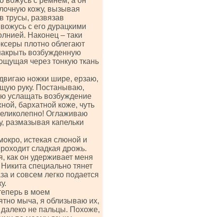
о вожусь с ремнем, а он
олочную кожу, вызывая
в трусы, развязав
вожусь с его дурацкими
лнией. Наконец – таки
ксеры плотно облегают
 накрыть возбужденную
 ощущая через тонкую ткань
здвигаю ножки шире, ерзаю,
щую руку. Постанываю,
жаю услащать возбуждение
ной, бархатной коже, чуть
великолепно! Оглаживаю
, размазывая капельки
мокро, истекая слюной и
проходит сладкая дрожь.
, как он удерживает меня
 Никита специально тянет
за и совсем легко подается
у.
 теперь в моем
ятно мыча, я облизываю их,
 далеко не пальцы. Похоже,