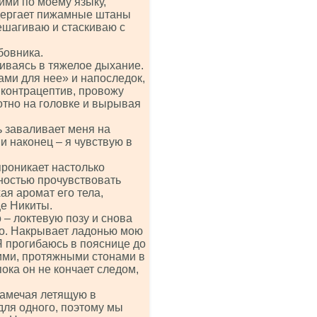
ими по моему языку,
 дергает пижамные штаны
ешагиваю и стаскиваю с
бовника.
шиваясь в тяжелое дыхание.
ми для нее» и напоследок,
 контрацептив, провожу
отно на головке и вырывая
ь заваливает меня на
и наконец – я чувствую в
проникает настолько
лностью прочувствовать
ая аромат его тела,
е Никиты.
 – локтевую позу и снова
ло. Накрывает ладонью мою
 Я прогибаюсь в пояснице до
ими, протяжными стонами в
ока он не кончает следом,
 замечая летящую в
для одного, поэтому мы