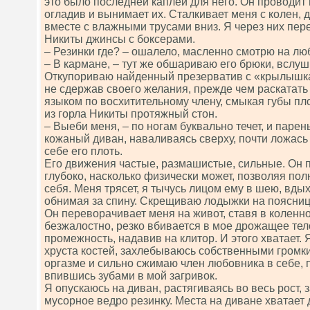
это было последней каплей для него. Он проводит 
огладив и вынимает их. Сталкивает меня с колен,
вместе с влажными трусами вниз. Я через них пер
Никиты джинсы с боксерами.
– Резинки где? – ошалело, масленно смотрю на лю
– В кармане, – тут же обшариваю его брюки, вслу
Откупориваю найденный презерватив с «крылышка
не сдержав своего желания, прежде чем раскатать
языком по восхитительному члену, смыкая губы пл
из горла Никиты протяжный стон.
– Выеби меня, – по ногам буквально течет, и парен
кожаный диван, наваливаясь сверху, почти ложась 
себе его плоть.
Его движения частые, размашистые, сильные. Он 
глубоко, насколько физически может, позволяя по
себя. Меня трясет, я тычусь лицом ему в шею, вдых
обнимая за спину. Скрещиваю лодыжки на поясниц
Он переворачивает меня на живот, ставя в коленно
безжалостно, резко вбивается в мое дрожащее те
промежность, надавив на клитор. И этого хватает.
хруста костей, захлебываюсь собственными громк
оргазме и сильно сжимаю член любовника в себе, п
впившись зубами в мой загривок.
Я опускаюсь на диван, растягиваясь во весь рост,
мусорное ведро резинку. Места на диване хватает 