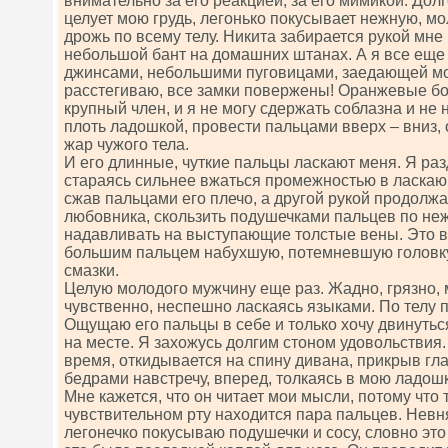
внимательно за его реакцией, за его мимикой. Долг
целует мою грудь, легонько покусывает нежную, м
дрожь по всему телу. Никита забирается рукой мне 
небольшой бант на домашних штанах. А я все еще 
джинсами, небольшими пуговицами, заедающей мо
расстегиваю, все замки повержены! Оранжевые бо
крупный член, и я не могу сдержать соблазна и не
плоть ладошкой, провести пальцами вверх – вниз,
жар чужого тела.
И его длинные, чуткие пальцы ласкают меня. Я ра
стараясь сильнее вжаться промежностью в ласкаю
сжав пальцами его плечо, а другой рукой продол
любовника, скользить подушечками пальцев по неж
надавливать на выступающие толстые вены. Это 
большим пальцем набухшую, потемневшую головку
смазки.
Целую молодого мужчину еще раз. Жадно, грязно, 
чувственно, неспешно ласкаясь языками. По телу 
Ощущаю его пальцы в себе и только хочу двинуться
на месте. Я захожусь долгим стоном удовольствия.
время, откидывается на спину дивана, прикрыв гла
бедрами навстречу, вперед, толкаясь в мою ладошк
Мне кажется, что он читает мои мысли, потому что
чувствительном рту находится пара пальцев. Невн
легонечко покусываю подушечки и сосу, словно это