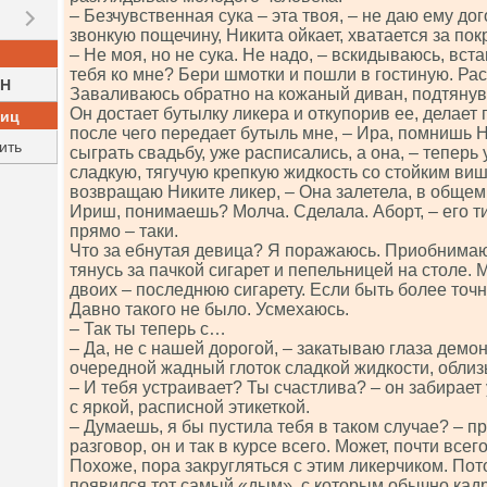
– Безчувственная сука – эта твоя, – не даю ему д
звонкую пощечину, Никита ойкает, хватается за по
– Не моя, но не сука. Не надо, – вскидываюсь, вста
тебя ко мне? Бери шмотки и пошли в гостиную. Ра
H
Заваливаюсь обратно на кожаный диван, подтянув н
Он достает бутылку ликера и откупорив ее, делает 
ниц
после чего передает бутыль мне, – Ира, помнишь 
ить
сыграть свадьбу, уже расписались, а она, – теперь
сладкую, тягучую крепкую жидкость со стойким в
возвращаю Никите ликер, – Она залетела, в общем,
Ириш, понимаешь? Молча. Сделала. Аборт, – его ти
прямо – таки.
Что за ебнутая девица? Я поражаюсь. Приобнимаю
тянусь за пачкой сигарет и пепельницей на столе. 
двоих – последнюю сигарету. Если быть более точны
Давно такого не было. Усмехаюсь.
– Так ты теперь с…
– Да, не с нашей дорогой, – закатываю глаза демо
очередной жадный глоток сладкой жидкости, обли
– И тебя устраивает? Ты счастлива? – он забирает
с яркой, расписной этикеткой.
– Думаешь, я бы пустила тебя в таком случае? – п
разговор, он и так в курсе всего. Может, почти всего
Похоже, пора закругляться с этим ликерчиком. Пото
появился тот самый «дым», с которым обычно кад