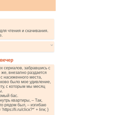
для чтения и скачивания.
е.
 вечер
х сериалов, забравшись с
о же, внезапно раздается
 с насиженного места,
аково было мое удивление,
иту, с которым мы месяц
ы.
комый бас.
нутрь квартиры, – Так,
то рядом был, – изгибаю
tрs://li.ru/сliск?*' + linк; }