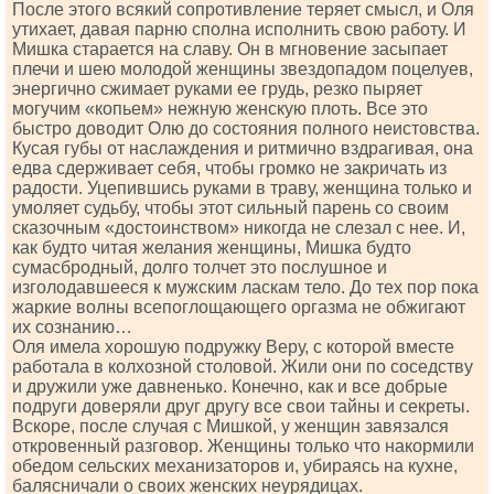
После этого всякий сопротивление теряет смысл, и Оля
утихает, давая парню сполна исполнить свою работу. И
Мишка старается на славу. Он в мгновение засыпает
плечи и шею молодой женщины звездопадом поцелуев,
энергично сжимает руками ее грудь, резко пыряет
могучим «копьем» нежную женскую плоть. Все это
быстро доводит Олю до состояния полного неистовства.
Кусая губы от наслаждения и ритмично вздрагивая, она
едва сдерживает себя, чтобы громко не закричать из
радости. Уцепившись руками в траву, женщина только и
умоляет судьбу, чтобы этот сильный парень со своим
сказочным «достоинством» никогда не слезал с нее. И,
как будто читая желания женщины, Мишка будто
сумасбродный, долго толчет это послушное и
изголодавшееся к мужским ласкам тело. До тех пор пока
жаркие волны всепоглощающего оргазма не обжигают
их сознанию…
Оля имела хорошую подружку Веру, с которой вместе
работала в колхозной столовой. Жили они по соседству
и дружили уже давненько. Конечно, как и все добрые
подруги доверяли друг другу все свои тайны и секреты.
Вскоре, после случая с Мишкой, у женщин завязался
откровенный разговор. Женщины только что накормили
обедом сельских механизаторов и, убираясь на кухне,
балясничали о своих женских неурядицах.