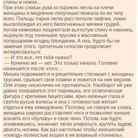
спины и ножек…
При этих словах рука осторожно легла на плечи
женщины и медленно попутешествовала по ее телу
вниз. Пальцы парня легко расстегнули лифчик, ловко
высвобождая из него белоснежные мячики грудей,
потом немножко пощекотали выгнутую спину и наконец,
нырнули под тоненькие трусики к массивным
полушариям ягодиц блондинки. А она, будто бы не
замечая этого, трепетным голосом продолжает
интересоваться:
— И это все, что тебе нужно?
— Конечно же — нет. Это только начало. Головне
начинается после этого…
Мишка поднимается и решительно стягивает с женщины
трусики, срывает свои плавки и ложится на нее верхом.
Оля этому нисколечко не противиться. Наоборот ей уже
давно понравился этот парнишка, его атлетическая
фигура с крепкими бицепсами, ярко-зеленые глаза и
светло-русые волосы и она с готовностью желает
отдаться ему немедленно. Поэтому, не говоря ни слова,
женщина широко расставляет ноги и позволяет юноше
вонзить его «булаву» в свое лоно. Потом, как будто
опомнившись, начинает легко упираться, крутить задом,
двигать ногами. Как раз настолько чтобы юношеский
«поезд» полностью вошел в ее влажный «тоннель».