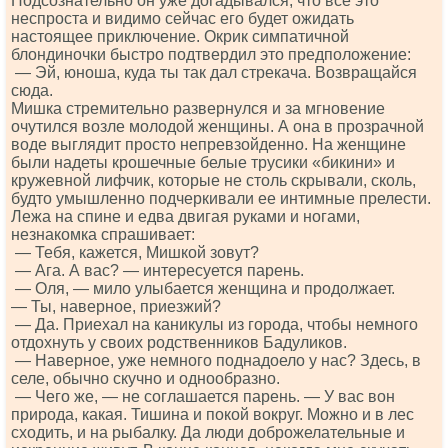
Подсознательно он уже догадывался, что все это
неспроста и видимо сейчас его будет ожидать
настоящее приключение. Окрик симпатичной
блондиночки быстро подтвердил это предположение:
— Эй, юноша, куда ты так дал стрекача. Возвращайся
сюда.
Мишка стремительно развернулся и за мгновение
очутился возле молодой женщины. А она в прозрачной
воде выглядит просто непревзойденно. На женщине
были надеты крошечные белые трусики «бикини» и
кружевной лифчик, которые не столь скрывали, сколь,
будто умышленно подчеркивали ее интимные прелести.
Лежа на спине и едва двигая руками и ногами,
незнакомка спрашивает:
— Тебя, кажется, Мишкой зовут?
— Ага. А вас? — интересуется парень.
— Оля, — мило улыбается женщина и продолжает.
— Ты, наверное, приезжий?
— Да. Приехал на каникулы из города, чтобы немного
отдохнуть у своих родственников Бадуликов.
— Наверное, уже немного поднадоело у нас? Здесь, в
селе, обычно скучно и однообразно.
— Чего же, — не соглашается парень. — У вас вон
природа, какая. Тишина и покой вокруг. Можно и в лес
сходить, и на рыбалку. Да люди доброжелательные и