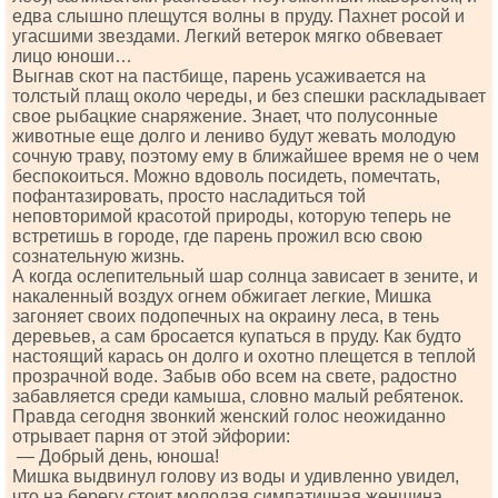
едва слышно плещутся волны в пруду. Пахнет росой и
угасшими звездами. Легкий ветерок мягко обвевает
лицо юноши…
Выгнав скот на пастбище, парень усаживается на
толстый плащ около череды, и без спешки раскладывает
свое рыбацкие снаряжение. Знает, что полусонные
животные еще долго и лениво будут жевать молодую
сочную траву, поэтому ему в ближайшее время не о чем
беспокоиться. Можно вдоволь посидеть, помечтать,
пофантазировать, просто насладиться той
неповторимой красотой природы, которую теперь не
встретишь в городе, где парень прожил всю свою
сознательную жизнь.
А когда ослепительный шар солнца зависает в зените, и
накаленный воздух огнем обжигает легкие, Мишка
загоняет своих подопечных на окраину леса, в тень
деревьев, а сам бросается купаться в пруду. Как будто
настоящий карась он долго и охотно плещется в теплой
прозрачной воде. Забыв обо всем на свете, радостно
забавляется среди камыша, словно малый ребятенок.
Правда сегодня звонкий женский голос неожиданно
отрывает парня от этой эйфории:
— Добрый день, юноша!
Мишка выдвинул голову из воды и удивленно увидел,
что на берегу стоит молодая симпатичная женщина.