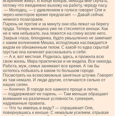
искренние живут. В конце концов, некогда мне скучать,
потому что ежедневно выхожу на работу, череду пасу.
— Молодец, — с удивлением в голосе говорит Оля и
через некоторое время предлагает. — Давай сейчас
немного позагораем.
Парень не против и за минуту они оба лежат на берегу
пруда. Теперь женщина уже не стесняется юноши. Как
не в чем небывало, она ложится на спину возле него.
Закрыв глаза, блондинка, будто умышленно не замечает
с каким волнением Мишка, исподтишка наслаждается
видом ее обнаженным телом. С какой-то едва скрытой
грустью она начинает рассказывать о себе:
— А я, вот местная. Родилась здесь, и прожила всю
свою жизнь. Мира практически и не видела. Все некогда.
Работа, муж, семья занимают все время. А так бы
хотелось побывать в каком-то большом городе.
Посмотреть на всевозможные занятные штучки. Говорят
их там немало. И люди другие, отличаются сильно от
наших селян.
— Конечно. В городе все намного проще и легче,
— поддерживает ее парень. — Там меньше обращают
внимания на различные условности, суеверия,
надуманные правила.
— Что ты имеешь в виду? — спрашивает Оля,
повернувшись к юноше. С немалым усилием, отрывая