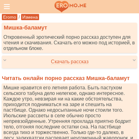
/
Eromo
Измена
Мишка-баламут
Откровенный эротический порно рассказ доступен для
чтения и скачивания. Скачать его можно под историей, в
отдельном блоке.
Скачать рассказ
Читать онлайн порно рассказ Мишка-баламут
Мишке нравится его летняя работа. Быть пастухом
сельского табуна дело нелегкое, однако интересное.
Каждое утро, невзирая ни на какие обстоятельства,
приходится подниматься на заре и спешить на
пастбище. Однако недосыпанные ночи стоили того.
Июльские рассветы в селе обычно просто
непревзойденные. Утренняя прохлада приятно бодрит
тело, отгоняя последние остатки сна. На пастбище
всегда тихо и торжественно. Только где-то далеко, в
лесу, залихватски распевает неугомонный жаворонок, и