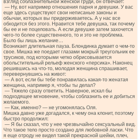
взгляд соблазнительной женской груди, он отвечает:
— Ну, вот например отношения парня и девушки. У вас
еще здесь существуют свои неписаные законы и
обычаи, которых вы придерживаетесь. А у нас все
обходится без этого. Нравится тебе девушка, так почему
бы ее и не поцеловать. А если девушке затем захочется
чего-то более существенного, то и это не проблема.
Было бы лишь желание…
Возникает длительная пауза. Блондинка думает о чем-то
свое. Мишка же поедает глазами мокрый треугольник ее
трусиков, под которыми четко обрисовывается
обольстительный рельеф женского «персика». Наконец
решившись на что-то, молодая женщина спрашивает,
перевернувшись на живот:
— А вот, если бы тебе понравилась какая-то женатая
женщина, например я, чтобы ты делал?
— Тяжело сразу ответить. Наверное, искал бы
подходящее мгновение, чтобы соблазнить ее и добиться
желаемого.
— Как, именно? — не угомонялась Оля.
Мишка давно уже догадался, к чему она клонит, поэтому
быстро продолжил:
— Я бы сказал, что у нее чрезвычайно сексуальный вид.
Что такое тело просто создано для любовной ласки. Что
я еще отроду не видел такой прекрасной шейки, плеч,