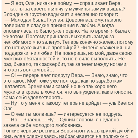
— Я вот, Оля, никак не пойму, — спрашивает Вера,
— как ты за своего пьянчугу мужчины замуж вышла?
Блондинка грустно вздыхает и неспешно говорит:
— Молодая была. Глупая. Доверилась ему, наивно
поверила в сладкие признания в любви. А когда
опомнилась, то было уже поздно. На то время я была с
животом. Поэтому пришлось выходить замуж за
нелюбимого «по залету». Теперь конечно жалею, потому
что нет хуже жизнь с пропойцей? Ни тебе уважения, ни
поддержки, ни любви. Не поверишь, но мой, даже своих
мужских обязанностей и, то не в силе выполнить. Не
раз, бывало, так засвербит, так запечет между ногами,
что хоть волком вой…
— О! — перерывает подругу Вера. — Знаю, знаю, что
это такое. Мой тоже уже полгода, как по заработкам
шатается. Временами самой ночью так хорошего
мужика в кровать хочется, что вынуждена, как в юности,
сама себя удовлетворять.
— Ну, то у меня к такому теперь не дойдет — улыбается
Оля.
— О чем ты молвишь? — интересуется ее подруга.
— Но… Знаешь… Ну… Одним словом, я недавно
завела себе молодого любовника.
Тонкие черные ресницы Веры изогнулась крутой дугой и
она, едва сдерживаясь, набрасывается на подружку с