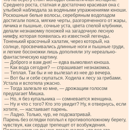
Среднего роста, статная и достаточно красивая она с
улыбкой наблюдала за водяными упражнениями юноши.
Роскошные белые волосы, серебряным водопадом
достигали пояса, мягкие черты, разгоряченного от жары,
личика и пышные, сочные уста, цвета спелой клубники,
делали незнакомку похожей на загадочную лесную
нимфу, которая появилась из известной легенды.
Тоненький красочный халатик, через который, на
солнце, просвечивались длинные ноги и пышные груди,
и легкие босоножки лишь дополняли эту нереально-
фантастическую картину.
— Доброго и вам дня! — едва вымолвил юноша.
— Как вода сегодня? — спрашивает незнакомка.
— Теплая. Так бы и не вылезал из нее до вечера.
— Вот бы и себе скупаться. Ходила к лесу за грибами.
Устала и вспотела ужасно.
— Тогда залезьте ко мне, — дрожащим голосом
предлагает Мишка.
— Но, я без купальника — сомневается женщина.
— Ну и что с того? Кто это увидит? Ну, я отвернусь, если
хотите, — настаивает парень.
— Ладно. Только, чур, не подсматривай.
Парень без оглядки поплыл к противоположному берегу,
чувствуя, как сердце трепещет от возбуждения.