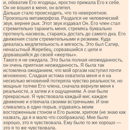
и, обхватив Его ягодицы, яростно прижала Его к себе.
Он не вошел в меня, он влетел.
Дальше стало происходить, что то невероятное.
Произошла метаморфоза. Раздался не человеческий
звук, вернее рык. Этот звук издавал Он. Его член стал
стремительно таранить меня, стремясь буквально
проткнуть насквозь, стараясь достать до самого дна. Его
движения стали стремительными и резкими. Куда
девалась медлительность и мягкость. Это был Сатир,
ненасытный Жеребец, сорвавшийся с цепи и
дорвавшийся до своей «жертвы».
Такого я не ожидала. Это была полная неожиданность,
он очень приятная неожиданность. Я была так
истомлена ожиданием, что мой оргазм наступил почти
мгновенно. Сладкая истома охватила меня и я на
несколько мгновений потеряла чувство реальности, но
мощные толчки Его члена, сначала вернули меня к
реальности, а затем и к ощущениям. А они были
прекрасные. Я чувствовала каждый миг, каждое
движение и отвечала своими встречными. И они
сливались в один порыв, отдаваясь моим
восторженным стоном и Его рыком, хрипом (не знаю как
назвать, да я и мало что соображала). Мне было
хорошо, это я чувствовала. Ему было то же хорошо —
это я то же чувствовала.