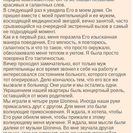
красивых и галантных слов.
В следующий раз я увидела Его в моем доме. Он
пришел вместе с моей приятельницей и ее мужем,
восходящей медицинской звездой, вечно занятой, часто
срывающийся на очередной экстренный вызов в самый
не подходящий момент.
Как и в первый раз, меня поразила Его изысканная
манера поведения, Его мягкость, я повторюсь,
галантность и что то такое, что просто окружало,
обволакивало меня теплом и уютом. Я была просто
покорена Его тактичностью.
Вечер проходил замечательно, вот только муж
приятельницы все время звонил к себе на работу и
интересовался состоянием больного, которого сегодня
тот оперировал. Дело кончалось тем, что его все же
вызвали в больницу. Они ушли и мы остались одни.
Украшением нашей квартиры быль концертный рояль,
оставшийся от моих родителей.
Мы играли в четыре руки Шопена. Иногда наши руки
прикасались друг с другом. Для меня это были
волнующие прикосновения. Я ждала, я хотела, чтобы
Его руки обняли меня, чтобы прижали к этому
волнующему меня мужчине. Я ждала, мои мысли были
далеки от музыки Шопена. Во мне звучала другая