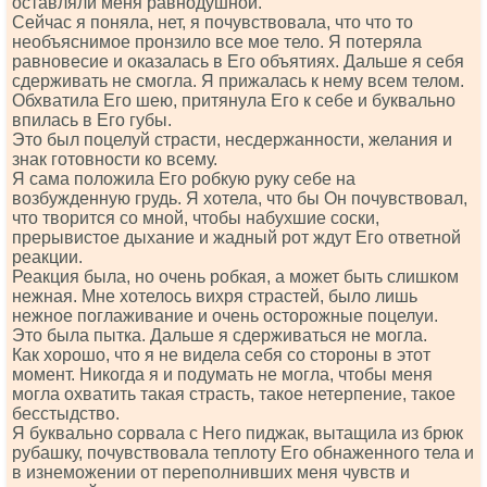
оставляли меня равнодушной.
Сейчас я поняла, нет, я почувствовала, что что то
необъяснимое пронзило все мое тело. Я потеряла
равновесие и оказалась в Его объятиях. Дальше я себя
сдерживать не смогла. Я прижалась к нему всем телом.
Обхватила Его шею, притянула Его к себе и буквально
впилась в Его губы.
Это был поцелуй страсти, несдержанности, желания и
знак готовности ко всему.
Я сама положила Его робкую руку себе на
возбужденную грудь. Я хотела, что бы Он почувствовал,
что творится со мной, чтобы набухшие соски,
прерывистое дыхание и жадный рот ждут Его ответной
реакции.
Реакция была, но очень робкая, а может быть слишком
нежная. Мне хотелось вихря страстей, было лишь
нежное поглаживание и очень осторожные поцелуи.
Это была пытка. Дальше я сдерживаться не могла.
Как хорошо, что я не видела себя со стороны в этот
момент. Никогда я и подумать не могла, чтобы меня
могла охватить такая страсть, такое нетерпение, такое
бесстыдство.
Я буквально сорвала с Него пиджак, вытащила из брюк
рубашку, почувствовала теплоту Его обнаженного тела и
в изнеможении от переполнивших меня чувств и