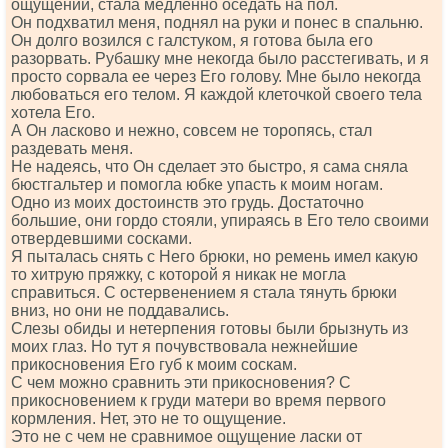
ощущений, стала медленно оседать на пол.
Он подхватил меня, поднял на руки и понес в спальню.
Он долго возился с галстуком, я готова была его
разорвать. Рубашку мне некогда было расстегивать, и я
просто сорвала ее через Его голову. Мне было некогда
любоваться его телом. Я каждой клеточкой своего тела
хотела Его.
А Он ласково и нежно, совсем не торопясь, стал
раздевать меня.
Не надеясь, что Он сделает это быстро, я сама сняла
бюстгальтер и помогла юбке упасть к моим ногам.
Одно из моих достоинств это грудь. Достаточно
большие, они гордо стояли, упираясь в Его тело своими
отвердевшими сосками.
Я пыталась снять с Него брюки, но ремень имел какую
то хитрую пряжку, с которой я никак не могла
справиться. С остервенением я стала тянуть брюки
вниз, но они не поддавались.
Слезы обиды и нетерпения готовы были брызнуть из
моих глаз. Но тут я почувствовала нежнейшие
прикосновения Его губ к моим соскам.
С чем можно сравнить эти прикосновения? С
прикосновением к груди матери во время первого
кормления. Нет, это не то ощущение.
Это не с чем не сравнимое ощущение ласки от