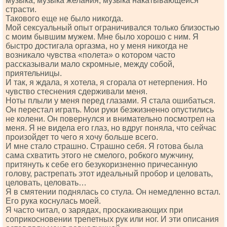
музыка, музыка желания, музыка накатывающейся
страсти.
Такового еще не было никогда.
Мой сексуальный опыт ограничивался только близостью
с моим бывшим мужем. Мне было хорошо с ним. Я
быстро достигала оргазма, но у меня никогда не
возникало чувства «полета» о котором часто
рассказывали мало скромные, между собой,
приятельницы.
И так, я ждала, я хотела, я сгорала от нетерпения. Но
чувство стеснения сдерживали меня.
Ноты плыли у меня перед глазами. Я стала ошибаться.
Он перестал играть. Мои руки безжизненно опустились
не колени. Он повернулся и внимательно посмотрел на
меня. Я не видела его глаз, но вдруг поняла, что сейчас
произойдет то чего я хочу больше всего.
И мне стало страшно. Страшно себя. Я готова была
сама схватить этого не смелого, робкого мужчину,
притянуть к себе его безукоризненно причесанную
голову, растрепать этот идеальный пробор и целовать,
целовать, целовать…
Я в смятении поднялась со стула. Он немедленно встал.
Его рука коснулась моей.
Я часто читал, о зарядах, проскакивающих при
соприкосновении трепетных рук или ног. И эти описания