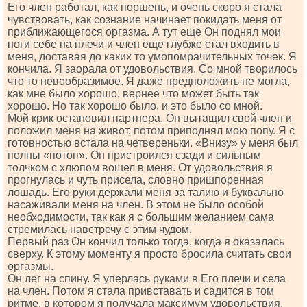
Его член работал, как поршень, и очень скоро я стала
чувствовать, как сознание начинает покидать меня от
приближающегося оргазма. А тут еще Он поднял мои
ноги себе на плечи и член еще глубже стал входить в
меня, доставая до каких то умопомрачительных точек. Я
кончила. Я заорала от удовольствия. Со мной творилось
что то невообразимое. Я даже предположить не могла,
как мне было хорошо, вернее что может быть так
хорошо. Но так хорошо было, и это было со мной.
Мой крик остановил партнера. Он вытащил свой член и
положил меня на живот, потом приподнял мою попу. Я с
готовностью встала на четвереньки. «Внизу» у меня был
полны «потоп». Он пристроился сзади и сильным
толчком с хлюпом вошел в меня. От удовольствия я
прогнулась и чуть присела, словно пришпоренная
лошадь. Его руки держали меня за талию и буквально
насаживали меня на член. В этом не было особой
необходимости, так как я с большим желанием сама
стремилась навстречу с этим чудом.
Первый раз Он кончил только тогда, когда я оказалась
сверху. К этому моменту я просто бросила считать свои
оргазмы.
Он лег на спину. Я уперлась руками в Его плечи и села
на член. Потом я стала привставать и садится в том
ритме, в котором я получала максимум удовольствия.