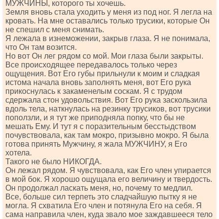
МУЖЧИНЫ, которого ты хочешь.
Земля вновь стала уходить у меня из под ног. Я легла на
кровать. На мне оставались только трусики, которые Он
не спешил с меня снимать.
Я лежала в изнеможении, закрыв глаза. Я не понимала,
что Он там возится.
Но вот Он лег рядом со мой. Мои глаза были закрыты.
Все происходящее передавалось только через
ощущения. Вот Его губы прильнули к моим и сладкая
истома начала вновь заполнять меня, вот Его рука
прикоснулась к закаменелым соскам. Я с трудом
сдержала стон удовольствия. Вот Его рука заскользила
вдоль тела, наткнулась на резинку трусиков, вот трусики
поползли, и я тут же приподняла попку, что бы не
мешать Ему. И тут я с поразительным бесстыдством
почувствовала, как там мокро, призывно мокро. Я была
готова принять Мужчину, я жала МУЖЧИНУ, я Его
хотела.
Такого не было НИКОГДА.
Он лежал рядом. Я чувствовала, как Его член упирается
в мой бок. Я хорошо ощущала его величину и твердость.
Он продолжал ласкать меня, но, почему то медлил.
Все, больше сил терпеть это сладчайшую пытку я не
могла. Я схватила Его член и потянула Его на себя. Я
сама направила член, куда звало мое заждавшееся тело