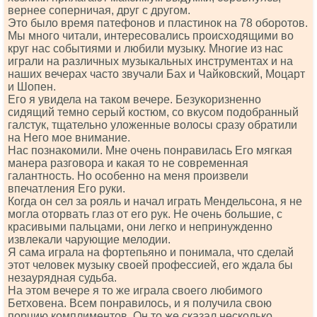
вернее соперничая, друг с другом.
Это было время патефонов и пластинок на 78 оборотов.
Мы много читали, интересовались происходящими во
круг нас событиями и любили музыку. Многие из нас
играли на различных музыкальных инструментах и на
наших вечерах часто звучали Бах и Чайковский, Моцарт
и Шопен.
Его я увидела на таком вечере. Безукоризненно
сидящий темно серый костюм, со вкусом подобранный
галстук, тщательно уложенные волосы сразу обратили
на Него мое внимание.
Нас познакомили. Мне очень понравилась Его мягкая
манера разговора и какая то не современная
галантность. Но особенно на меня произвели
впечатления Его руки.
Когда он сел за рояль и начал играть Мендельсона, я не
могла оторвать глаз от его рук. Не очень большие, с
красивыми пальцами, они легко и непринужденно
извлекали чарующие мелодии.
Я сама играла на фортепьяно и понимала, что сделай
этот человек музыку своей профессией, его ждала бы
незаурядная судьба.
На этом вечере я то же играла своего любимого
Бетховена. Всем понравилось, и я получила свою
порцию комплиментов. Он то же сказал несколько