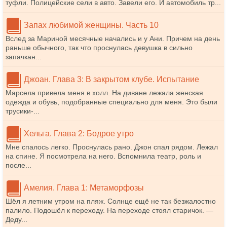
туфли. Полицейские сели в авто. Завели его. И автомобиль тр...
Запах любимой женщины. Часть 10
Вслед за Мариной месячные начались и у Ани. Причем на день
раньше обычного, так что проснулась девушка в сильно
запачкан...
Джоан. Глава 3: В закрытом клубе. Испытание
Марсела привела меня в холл. На диване лежала женская
одежда и обувь, подобранные специально для меня. Это были
трусики-...
Хельга. Глава 2: Бодрое утро
Мне спалось легко. Проснулась рано. Джон спал рядом. Лежал
на спине. Я посмотрела на него. Вспомнила театр, роль и
после...
Амелия. Глава 1: Метаморфозы
Шёл я летним утром на пляж. Солнце ещё не так безжалостно
палило. Подошёл к переходу. На переходе стоял старичок. —
Деду...